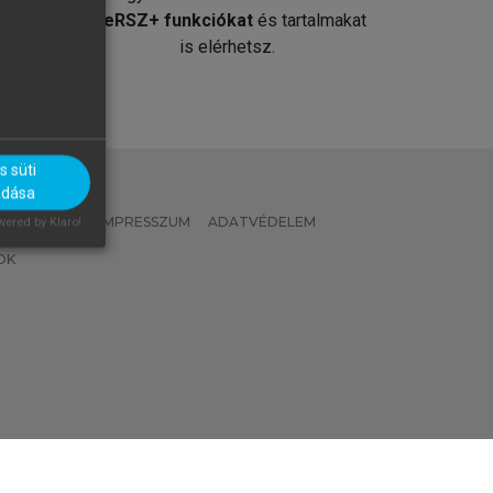
át
MeRSZ+ funkciókat
és tartalmakat
is elérhetsz.
 süti
adása
 IRÁNYELVEK
IMPRESSZUM
ADATVÉDELEM
ered by Klaro!
OK