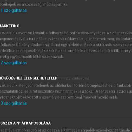
őtérképek és a közösségi médiaanalitika.
E-MAIL-CÍM
1
szolgáltatás
MARKETING
NÉV
zek a sütik nyomon követik a felhasználó online tevékenységét. Az online tev
egismerésével a hirdetők relevánsabb reklámokat jeleníthetnek meg, és korlát
 felhasználó hány alkalommal láthat egy hirdetést. Ezek a sütik más szervezete
JELSZÓ
irdetőkkel is megoszthatják ezeket az információkat. Ezek állandó sütik, amely
indig egy harmadik féltől származnak.
2
szolgáltatás
JELSZÓ ÚJRA
PÉS
ŰKÖDÉSHEZ ELENGEDHETETLEN
(mindig szükséges)
zek a sütik elengedhetetlenek az oldalunkon történő böngészéshez,a funkciók
asználatához, és a felhasználók nem tilthatják le azokat. A feltétlenül szükség
Kérek értesítést a MeRSZ új
artoznak többek között a személyre szabott beállításokat kezelő sütik.
Kérek értesítést az Akadémi
3
szolgáltatás
akcióiról.
 VAGY?
Az
Adatkezelési tájékozta
yi azonosítóval
veszem és elfogadom.
SSZES APP ÁTKAPCSOLÁSA
Az
Általános vásárlási felt
asználja ezt a kapcsolót az összes alkalmazás engedélyezéséhez/letiltásáho