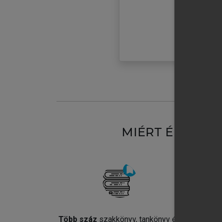
MIÉRT ÉRDEME
Több száz
szakkönyv, tankönyv és
Jel