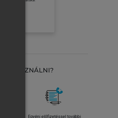
erződéseiben foglaltakat
ogadom.
ÓBÁLOM
AT HASZNÁLNI?
ntos
Egyéni előfizetéssel további