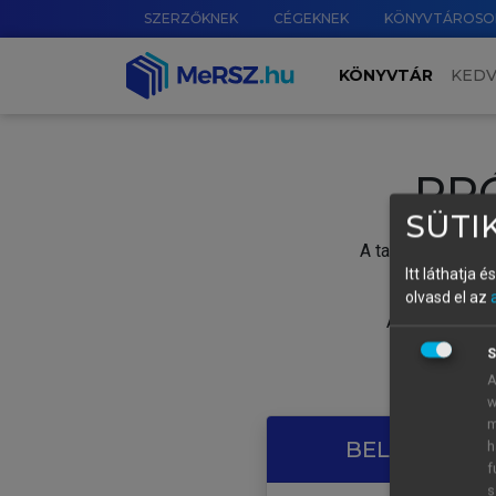
SZERZŐKNEK
CÉGEKNEK
KÖNYVTÁROSO
KÖNYVTÁR
KED
PR
SÜTIK
A tartalom megtek
Itt láthatja 
olvasd el az
A próbaidősza
S
A
w
m
BELÉPÉS SAJ
h
f
s