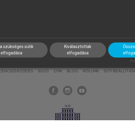
nyokat, hogy bármikor azonnal
részeket, és
készíts
saj
hozzájuk férhess!
jegyzeteket!
a szükséges sütik
Kiválasztottak
Összes
elfogadása
elfogadása
elfog
KNAK
SZERKESZTÉSI ÉS LEKTORÁLÁSI ALAPELVEK
MI – ÁLTALÁNOS
Pow
ICENCSZERZŐDÉS
SÚGÓ
GYIK
BLOG
RÓLUNK
SÜTI BEÁLLÍTÁS