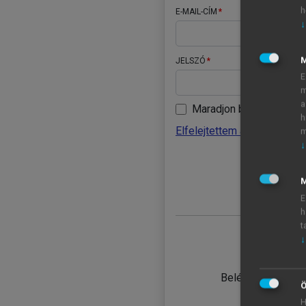
h
E-MAIL-CÍM
↓
JELSZÓ
E
m
a
Maradjon belépve
h
Elfelejtettem a jelszavamat
m
↓
BELÉ
M
E
h
t
↓
TANULÓ
Belépés intézmén
Ö
H