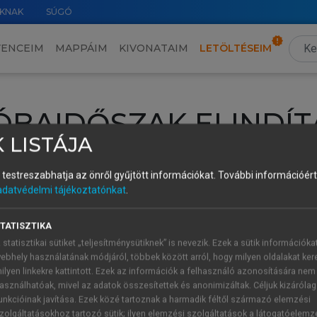
KNAK
SÚGÓ
VENCEIM
MAPPÁIM
KIVONATAIM
LETÖLTÉSEIM
ÓBAIDŐSZAK ELINDÍT
 LISTÁJA
intéséhez lépj be a saját fiókoddal, iskolai azonosítóddal vagy ú
és testreszabhatja az önről gyűjtött információkat.
További információért 
Új felhasználóként
1 óra díjmentes hozzáférésre
vagy jogosult
adatvédelmi tájékoztatónkat
.
k elindításához,
jelentkezz
be meglévő fiókoddal,
vagy hozz lé
A regisztráció után a
próbaidőszak
automatikusan
elindul.
TATISZTIKA
 statisztikai sütiket „teljesítménysütiknek” is nevezik. Ezek a sütik információka
ebhely használatának módjáról, többek között arról, hogy milyen oldalakat kere
ilyen linkekre kattintott. Ezek az információk a felhasználó azonosítására nem
ÚJ FIÓK 
ÁT FIÓKKAL
asználhatóak, mivel az adatok összesítettek és anonimizáltak. Céljuk kizáróla
1 óra díjme
unkcióinak javítása. Ezek közé tartoznak a harmadik féltől származó elemzési
zolgáltatásokhoz tartozó sütik; ilyen elemzési szolgáltatások a látogatóelemz