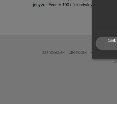
jegyzet. Évente 100+ új kiadvány.
kiadvá
Csak 
SZERZŐKNEK
CÉGEKNEK
KÖNYVTÁROSO
L
Verzió: 2.7.2