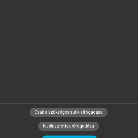
Jelöld meg a számodra fontos részeket, és
készíts
saját
jegyzeteket!
Egyéni előfizetéssel további
MeRSZ+ funkciókat
és
tartalmakat is elérhetsz.
Csak a szükséges sütik elfogadása
SZERZŐKNEK
CÉGEKNEK
KÖNYVTÁROSOKNAK
Kiválasztottak elfogadása
SZERKESZTÉSI ÉS LEKTORÁLÁSI ALAPELVEK