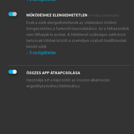
Kérek értesítést az Akadémiai Kiadó Zrt. újdonságairól,
akcióiról.
MŰKÖDÉSHEZ ELENGEDHETETLEN
(mindig szükséges)
Az
Adatkezelési tájékoztatóban
foglaltakat tudomásul
veszem és elfogadom.
Ezek a sütik elengedhetetlenek az oldalunkon történő
Az
Általános vásárlási feltételeket
, valamint a
szotar.net
és a
böngészéshez,a funkciók használatához, és a felhasználók
mersz.hu
oldalak licencszerződéseiben foglaltakat
nem tilthatják le azokat. A feltétlenül szükséges sütik közé
tudomásul veszem és elfogadom.
tartoznak többek között a személyre szabott beállításokat
kezelő sütik.
↓
3
szolgáltatás
KIPRÓBÁLOM
ÖSSZES APP ÁTKAPCSOLÁSA
Használja ezt a kapcsolót az összes alkalmazás
engedélyezéséhez/letiltásához.
MIÉRT ÉRDEMES A MERSZ ONLINE
OKOSKÖNYVTÁRAT HASZNÁLNI?