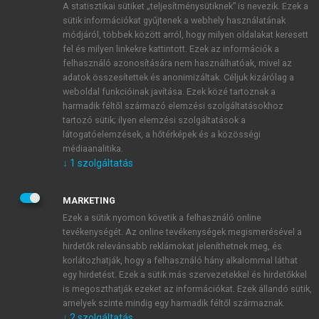
A statisztikai sütiket „teljesítménysütiknek” is nevezik. Ezek a
sütik információkat gyűjtenek a webhely használatának
módjáról, többek között arról, hogy milyen oldalakat keresett
ÚJ FIÓK LÉTREHOZÁSA
fel és milyen linkekre kattintott. Ezek az információk a
1 óra díjmentes hozzáférés
felhasználó azonosítására nem használhatóak, mivel az
adatok összesítettek és anonimizáltak. Céljuk kizárólag a
weboldal funkcióinak javítása. Ezek közé tartoznak a
E-MAIL-CÍM
harmadik féltől származó elemzési szolgáltatásokhoz
tartozó sütik; ilyen elemzési szolgáltatások a
látogatóelemzések, a hőtérképek és a közösségi
NÉV
médiaanalitika.
↓
1
szolgáltatás
JELSZÓ
MARKETING
Ezek a sütik nyomon követik a felhasználó online
tevékenységét. Az online tevékenységek megismerésével a
JELSZÓ ÚJRA
hirdetők relevánsabb reklámokat jeleníthetnek meg, és
korlátozhatják, hogy a felhasználó hány alkalommal láthat
egy hirdetést. Ezek a sütik más szervezetekkel és hirdetőkkel
is megoszthatják ezeket az információkat. Ezek állandó sütik,
Kérek értesítést a MeRSZ újdonságairól, akcióiról.
amelyek szinte mindig egy harmadik féltől származnak.
↓
2
szolgáltatás