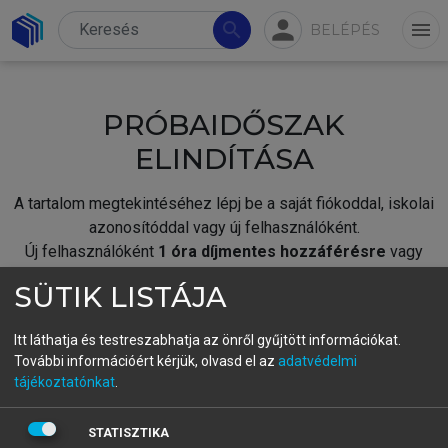
person
search
menu
BELÉPÉS
PRÓBAIDŐSZAK
ELINDÍTÁSA
A tartalom megtekintéséhez lépj be a saját fiókoddal, iskolai
azonosítóddal vagy új felhasználóként.
Új felhasználóként
1 óra díjmentes hozzáférésre
vagy
jogosult.
SÜTIK LISTÁJA
A próbaidőszak elindításához,
jelentkezz
be meglévő
fiókoddal,
vagy hozz létre új fiókot.
Itt láthatja és testreszabhatja az önről gyűjtött információkat.
További információért kérjük, olvasd el az
adatvédelmi
A regisztráció után a
próbaidőszak
automatikusan
elindul.
tájékoztatónkat
.
BELÉPÉS SAJÁT FIÓKKAL
STATISZTIKA