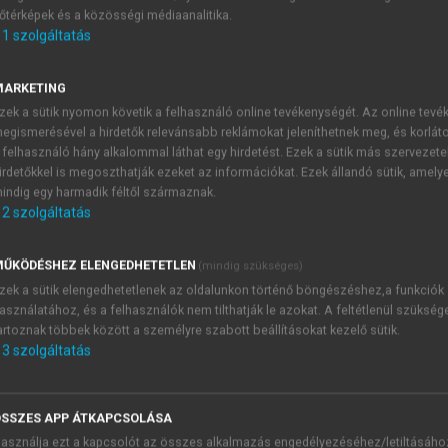
őtérképek és a közösségi médiaanalitika.
E-MAIL-CÍM
1
szolgáltatás
MARKETING
NÉV
zek a sütik nyomon követik a felhasználó online tevékenységét. Az online tev
egismerésével a hirdetők relevánsabb reklámokat jeleníthetnek meg, és korlát
 felhasználó hány alkalommal láthat egy hirdetést. Ezek a sütik más szervezete
JELSZÓ
irdetőkkel is megoszthatják ezeket az információkat. Ezek állandó sütik, amely
indig egy harmadik féltől származnak.
2
szolgáltatás
JELSZÓ ÚJRA
PÉS
ŰKÖDÉSHEZ ELENGEDHETETLEN
(mindig szükséges)
zek a sütik elengedhetetlenek az oldalunkon történő böngészéshez,a funkciók
asználatához, és a felhasználók nem tilthatják le azokat. A feltétlenül szükség
Kérek értesítést a MeRSZ új
artoznak többek között a személyre szabott beállításokat kezelő sütik.
Kérek értesítést az Akadémi
3
szolgáltatás
akcióiról.
 VAGY?
Az
Adatkezelési tájékozta
yi azonosítóval
veszem és elfogadom.
SSZES APP ÁTKAPCSOLÁSA
Az
Általános vásárlási felt
asználja ezt a kapcsolót az összes alkalmazás engedélyezéséhez/letiltásáho