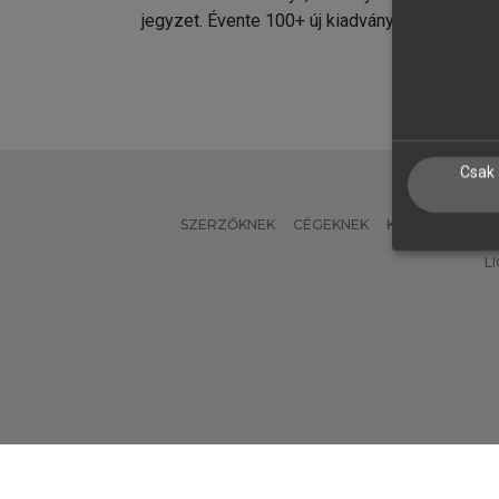
jegyzet. Évente 100+ új kiadvány.
kiadvá
Csak 
SZERZŐKNEK
CÉGEKNEK
KÖNYVTÁROSO
L
Verzió: 2.7.2