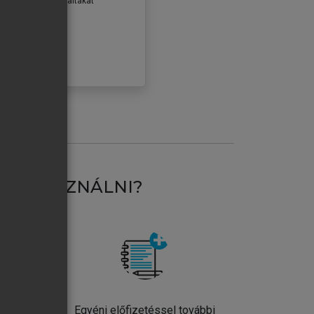
erződéseiben foglaltakat
ogadom.
ÓBÁLOM
AT HASZNÁLNI?
ntos
Egyéni előfizetéssel további