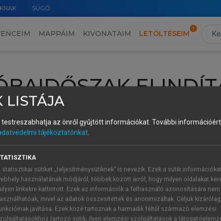
KNAK
SÚGÓ
VENCEIM
MAPPÁIM
KIVONATAIM
LETÖLTÉSEIM
ÓBAIDŐSZAK ELINDÍT
 LISTÁJA
intéséhez lépj be a saját fiókoddal, iskolai azonosítóddal vagy ú
és testreszabhatja az önről gyűjtött információkat.
További információért 
Új felhasználóként
1 óra díjmentes hozzáférésre
vagy jogosult
adatvédelmi tájékoztatónkat
.
k elindításához,
jelentkezz
be meglévő fiókoddal,
vagy hozz lé
A regisztráció után a
próbaidőszak
automatikusan
elindul.
TATISZTIKA
 statisztikai sütiket „teljesítménysütiknek” is nevezik. Ezek a sütik információka
ebhely használatának módjáról, többek között arról, hogy milyen oldalakat kere
ilyen linkekre kattintott. Ezek az információk a felhasználó azonosítására nem
ÚJ FIÓK 
ÁT FIÓKKAL
asználhatóak, mivel az adatok összesítettek és anonimizáltak. Céljuk kizáróla
1 óra díjme
unkcióinak javítása. Ezek közé tartoznak a harmadik féltől származó elemzési
zolgáltatásokhoz tartozó sütik; ilyen elemzési szolgáltatások a látogatóelemz