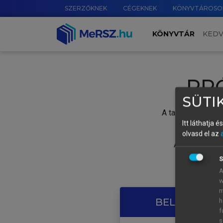
SZERZŐKNEK
CÉGEKNEK
KÖNYVTÁROSO
KÖNYVTÁR
KED
PR
SÜTIK
A tartalom megtek
Itt láthatja 
olvasd el az
A próbaidősza
S
A
w
m
BELÉPÉS SAJ
h
f
s