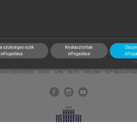
nyokat, hogy bármikor azonnal
részeket, és
készíts
saj
hozzájuk férhess!
jegyzeteket!
a szükséges sütik
Kiválasztottak
Összes
elfogadása
elfogadása
elfog
KNAK
SZERKESZTÉSI ÉS LEKTORÁLÁSI ALAPELVEK
MI – ÁLTALÁNOS
Pow
ICENCSZERZŐDÉS
SÚGÓ
GYIK
BLOG
RÓLUNK
SÜTI BEÁLLÍTÁS