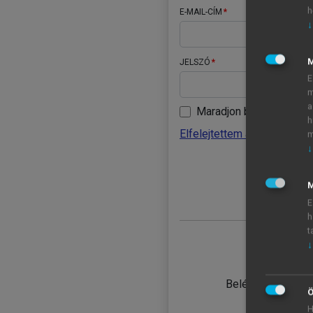
h
E-MAIL-CÍM
↓
JELSZÓ
E
m
a
Maradjon belépve
h
Elfelejtettem a jelszavamat
m
↓
BELÉ
M
E
h
t
↓
TANULÓ
Belépés intézmén
Ö
H