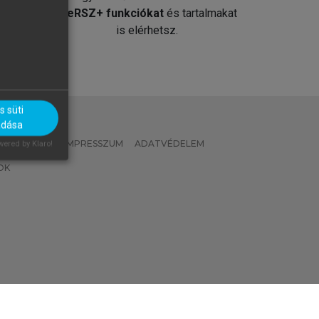
át
MeRSZ+ funkciókat
és tartalmakat
is elérhetsz.
 süti
adása
 IRÁNYELVEK
IMPRESSZUM
ADATVÉDELEM
ered by Klaro!
OK