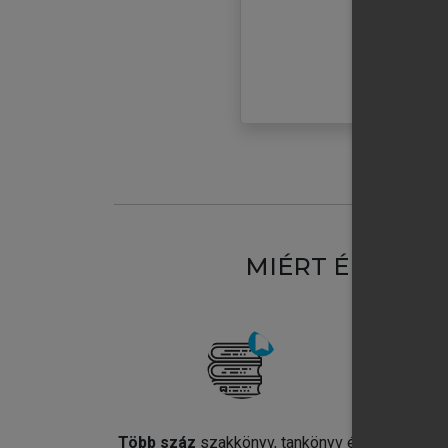
MIÉRT ÉRDEME
Több száz
szakkönyv, tankönyv és
Jel