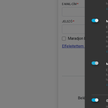
h
E-MAIL-CÍM
↓
JELSZÓ
E
m
a
Maradjon belépve
h
Elfelejtettem a jelszavamat
m
↓
BELÉ
M
E
h
t
↓
TANULÓ
Belépés intézmén
Ö
H