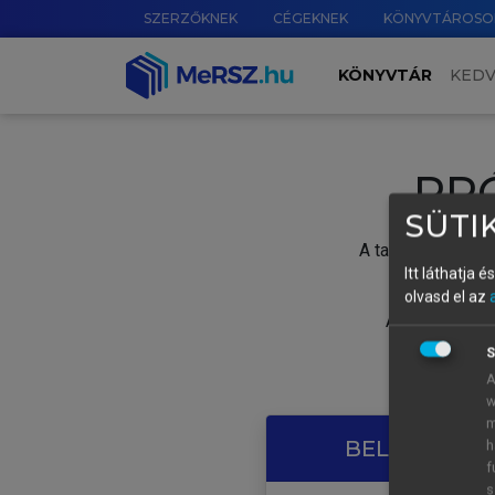
SZERZŐKNEK
CÉGEKNEK
KÖNYVTÁROSO
KÖNYVTÁR
KED
PR
SÜTIK
A tartalom megtek
Itt láthatja 
olvasd el az
A próbaidősza
S
A
w
m
BELÉPÉS SAJ
h
f
s