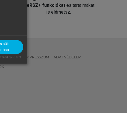
át
MeRSZ+ funkciókat
és tartalmakat
is elérhetsz.
 süti
adása
 IRÁNYELVEK
IMPRESSZUM
ADATVÉDELEM
ered by Klaro!
OK