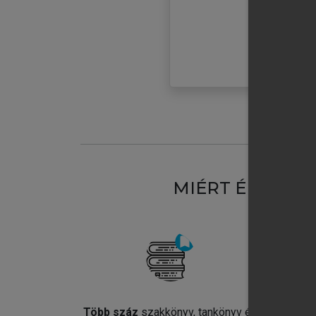
MIÉRT ÉRDEME
Több száz
szakkönyv, tankönyv és
Jel