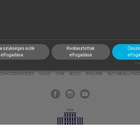
nyokat, hogy bármikor azonnal
részeket, és
készíts
saj
hozzájuk férhess!
jegyzeteket!
a szükséges sütik
Kiválasztottak
Összes
elfogadása
elfogadása
elfog
KNAK
SZERKESZTÉSI ÉS LEKTORÁLÁSI ALAPELVEK
MI – ÁLTALÁNOS
Pow
ICENCSZERZŐDÉS
SÚGÓ
GYIK
BLOG
RÓLUNK
SÜTI BEÁLLÍTÁS