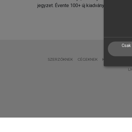
jegyzet. Évente 100+ új kiadvány.
kiadvá
Csak 
SZERZŐKNEK
CÉGEKNEK
KÖNYVTÁROSO
L
Verzió: 2.7.2