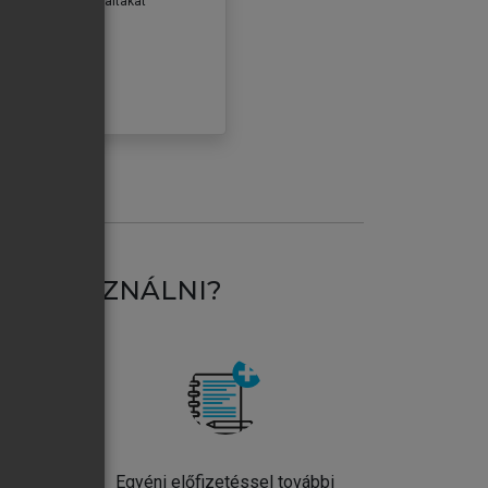
erződéseiben foglaltakat
ogadom.
ÓBÁLOM
AT HASZNÁLNI?
ntos
Egyéni előfizetéssel további