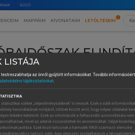
KNAK
SÚGÓ
VENCEIM
MAPPÁIM
KIVONATAIM
LETÖLTÉSEIM
ÓBAIDŐSZAK ELINDÍT
 LISTÁJA
intéséhez lépj be a saját fiókoddal, iskolai azonosítóddal vagy ú
és testreszabhatja az önről gyűjtött információkat.
További információért 
Új felhasználóként
1 óra díjmentes hozzáférésre
vagy jogosult
adatvédelmi tájékoztatónkat
.
k elindításához,
jelentkezz
be meglévő fiókoddal,
vagy hozz lé
A regisztráció után a
próbaidőszak
automatikusan
elindul.
TATISZTIKA
 statisztikai sütiket „teljesítménysütiknek” is nevezik. Ezek a sütik információka
ebhely használatának módjáról, többek között arról, hogy milyen oldalakat kere
ilyen linkekre kattintott. Ezek az információk a felhasználó azonosítására nem
ÚJ FIÓK 
ÁT FIÓKKAL
asználhatóak, mivel az adatok összesítettek és anonimizáltak. Céljuk kizáróla
1 óra díjme
unkcióinak javítása. Ezek közé tartoznak a harmadik féltől származó elemzési
zolgáltatásokhoz tartozó sütik; ilyen elemzési szolgáltatások a látogatóelemz