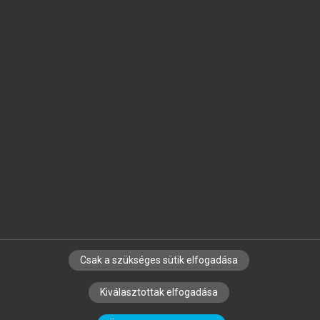
Jelöld meg a számodra fontos részeket, és
készíts
saját
jegyzeteket!
Egyéni előfizetéssel további
MeRSZ+ funkciókat
és
tartalmakat is elérhetsz.
Csak a szükséges sütik elfogadása
SZERZŐKNEK
CÉGEKNEK
KÖNYVTÁROSOKNAK
Kiválasztottak elfogadása
SZERKESZTÉSI ÉS LEKTORÁLÁSI ALAPELVEK