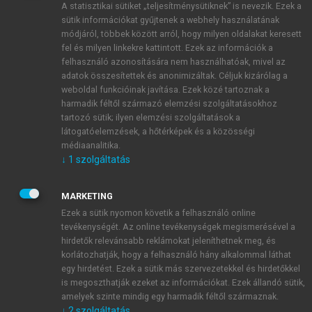
A statisztikai sütiket „teljesítménysütiknek” is nevezik. Ezek a
sütik információkat gyűjtenek a webhely használatának
módjáról, többek között arról, hogy milyen oldalakat keresett
ÚJ FIÓK LÉTREHOZÁSA
fel és milyen linkekre kattintott. Ezek az információk a
1 óra díjmentes hozzáférés
felhasználó azonosítására nem használhatóak, mivel az
adatok összesítettek és anonimizáltak. Céljuk kizárólag a
weboldal funkcióinak javítása. Ezek közé tartoznak a
E-MAIL-CÍM
harmadik féltől származó elemzési szolgáltatásokhoz
tartozó sütik; ilyen elemzési szolgáltatások a
látogatóelemzések, a hőtérképek és a közösségi
NÉV
médiaanalitika.
↓
1
szolgáltatás
JELSZÓ
MARKETING
Ezek a sütik nyomon követik a felhasználó online
tevékenységét. Az online tevékenységek megismerésével a
JELSZÓ ÚJRA
hirdetők relevánsabb reklámokat jeleníthetnek meg, és
korlátozhatják, hogy a felhasználó hány alkalommal láthat
egy hirdetést. Ezek a sütik más szervezetekkel és hirdetőkkel
is megoszthatják ezeket az információkat. Ezek állandó sütik,
Kérek értesítést a MeRSZ újdonságairól, akcióiról.
amelyek szinte mindig egy harmadik féltől származnak.
↓
2
szolgáltatás