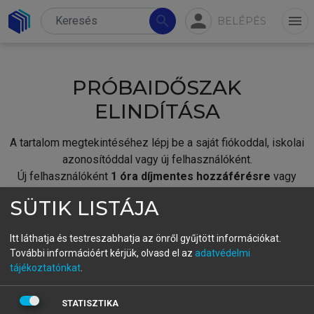
person
search
menu
BELÉPÉS
PRÓBAIDŐSZAK
ELINDÍTÁSA
A tartalom megtekintéséhez lépj be a saját fiókoddal, iskolai
azonosítóddal vagy új felhasználóként.
Új felhasználóként
1 óra díjmentes hozzáférésre
vagy
jogosult.
SÜTIK LISTÁJA
A próbaidőszak elindításához,
jelentkezz
be meglévő
fiókoddal,
vagy hozz létre új fiókot.
Itt láthatja és testreszabhatja az önről gyűjtött információkat.
További információért kérjük, olvasd el az
adatvédelmi
A regisztráció után a
próbaidőszak
automatikusan
elindul.
tájékoztatónkat
.
BELÉPÉS SAJÁT FIÓKKAL
STATISZTIKA