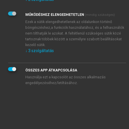
Kérek értesítést az Akadémiai Kiadó Zrt. újdonságairól,
akcióiról.
MŰKÖDÉSHEZ ELENGEDHETETLEN
(mindig szükséges)
Az
Adatkezelési tájékoztatóban
foglaltakat tudomásul
veszem és elfogadom.
Ezek a sütik elengedhetetlenek az oldalunkon történő
Az
Általános vásárlási feltételeket
, valamint a
szotar.net
és a
böngészéshez,a funkciók használatához, és a felhasználók
mersz.hu
oldalak licencszerződéseiben foglaltakat
nem tilthatják le azokat. A feltétlenül szükséges sütik közé
tudomásul veszem és elfogadom.
tartoznak többek között a személyre szabott beállításokat
kezelő sütik.
↓
3
szolgáltatás
KIPRÓBÁLOM
ÖSSZES APP ÁTKAPCSOLÁSA
Használja ezt a kapcsolót az összes alkalmazás
engedélyezéséhez/letiltásához.
MIÉRT ÉRDEMES A MERSZ ONLINE
OKOSKÖNYVTÁRAT HASZNÁLNI?