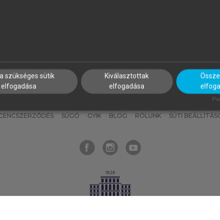
nyokat, hogy bármikor azonnal
részeket, és
készíts
saj
hozzájuk férhess!
jegyzeteket!
a szükséges sütik
Kiválasztottak
Összes
elfogadása
elfogadása
elfog
KNAK
SZERKESZTÉSI ÉS LEKTORÁLÁSI ALAPELVEK
MI – ÁLTALÁNOS
Pow
ICENCSZERZŐDÉS
SÚGÓ
GYIK
BLOG
RÓLUNK
SÜTI BEÁLLÍTÁS