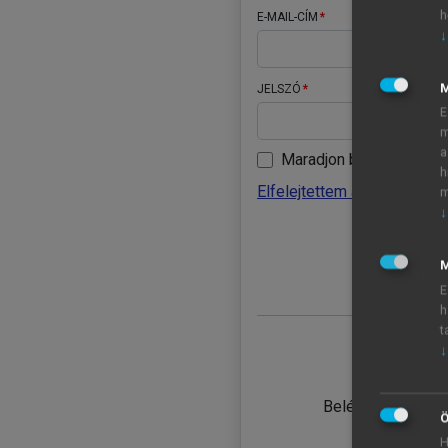
h
E-MAIL-CÍM
↓
JELSZÓ
E
m
a
Maradjon belépve
h
Elfelejtettem a jelszavamat
m
↓
BELÉ
M
E
h
t
↓
TANULÓ
Belépés intézmén
Ö
H