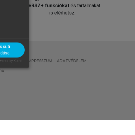
át
MeRSZ+ funkciókat
és tartalmakat
is elérhetsz.
 süti
adása
 IRÁNYELVEK
IMPRESSZUM
ADATVÉDELEM
ered by Klaro!
OK