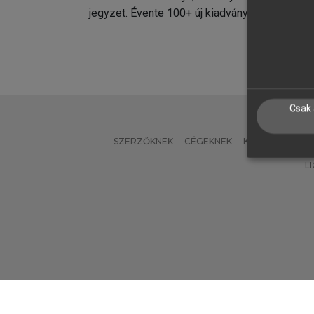
jegyzet. Évente 100+ új kiadvány.
kiadvá
Csak 
SZERZŐKNEK
CÉGEKNEK
KÖNYVTÁROSO
L
Verzió: 2.7.2