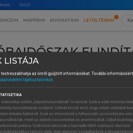
KNAK
SÚGÓ
VENCEIM
MAPPÁIM
KIVONATAIM
LETÖLTÉSEIM
ÓBAIDŐSZAK ELINDÍT
 LISTÁJA
intéséhez lépj be a saját fiókoddal, iskolai azonosítóddal vagy ú
és testreszabhatja az önről gyűjtött információkat.
További információért 
Új felhasználóként
1 óra díjmentes hozzáférésre
vagy jogosult
adatvédelmi tájékoztatónkat
.
k elindításához,
jelentkezz
be meglévő fiókoddal,
vagy hozz lé
A regisztráció után a
próbaidőszak
automatikusan
elindul.
TATISZTIKA
 statisztikai sütiket „teljesítménysütiknek” is nevezik. Ezek a sütik információka
ebhely használatának módjáról, többek között arról, hogy milyen oldalakat kere
ilyen linkekre kattintott. Ezek az információk a felhasználó azonosítására nem
ÚJ FIÓK 
ÁT FIÓKKAL
asználhatóak, mivel az adatok összesítettek és anonimizáltak. Céljuk kizáróla
1 óra díjme
unkcióinak javítása. Ezek közé tartoznak a harmadik féltől származó elemzési
zolgáltatásokhoz tartozó sütik; ilyen elemzési szolgáltatások a látogatóelemz