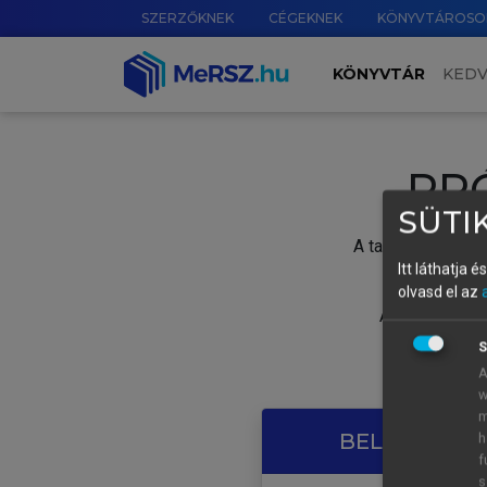
SZERZŐKNEK
CÉGEKNEK
KÖNYVTÁROSO
KÖNYVTÁR
KED
PR
SÜTIK
A tartalom megtek
Itt láthatja 
olvasd el az
A próbaidősza
S
A
w
m
BELÉPÉS SAJ
h
f
s