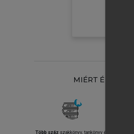
MIÉRT ÉRDEME
Több száz
szakkönyv, tankönyv és
Jel