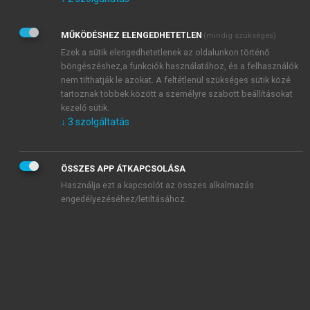
Kérek értesítést az Akadémiai Kiadó Zrt. újdonságairól,
akcióiról.
MŰKÖDÉSHEZ ELENGEDHETETLEN
(mindig szükséges)
Az
Adatkezelési tájékoztatóban
foglaltakat tudomásul
veszem és elfogadom.
Ezek a sütik elengedhetetlenek az oldalunkon történő
Az
Általános vásárlási feltételeket
, valamint a
szotar.net
és a
böngészéshez,a funkciók használatához, és a felhasználók
mersz.hu
oldalak licencszerződéseiben foglaltakat
nem tilthatják le azokat. A feltétlenül szükséges sütik közé
tudomásul veszem és elfogadom.
tartoznak többek között a személyre szabott beállításokat
kezelő sütik.
↓
3
szolgáltatás
KIPRÓBÁLOM
ÖSSZES APP ÁTKAPCSOLÁSA
Használja ezt a kapcsolót az összes alkalmazás
engedélyezéséhez/letiltásához.
MIÉRT ÉRDEMES A MERSZ ONLINE
OKOSKÖNYVTÁRAT HASZNÁLNI?