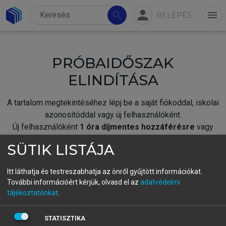
person
search
menu
BELÉPÉS
PRÓBAIDŐSZAK
ELINDÍTÁSA
A tartalom megtekintéséhez lépj be a saját fiókoddal, iskolai
azonosítóddal vagy új felhasználóként.
Új felhasználóként
1 óra díjmentes hozzáférésre
vagy
jogosult.
SÜTIK LISTÁJA
A próbaidőszak elindításához,
jelentkezz
be meglévő
fiókoddal,
vagy hozz létre új fiókot.
Itt láthatja és testreszabhatja az önről gyűjtött információkat.
További információért kérjük, olvasd el az
adatvédelmi
A regisztráció után a
próbaidőszak
automatikusan
elindul.
tájékoztatónkat
.
BELÉPÉS SAJÁT FIÓKKAL
STATISZTIKA