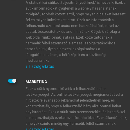
A statisztikai sütiket „teljesítménysütiknek” is nevezik. Ezek a
sütik információkat gyűjtenek a webhely használatának
módjáról, többek között arról, hogy milyen oldalakat keresett
ÚJ FIÓK LÉTREHOZÁSA
fel és milyen linkekre kattintott. Ezek az információk a
1 óra díjmentes hozzáférés
felhasználó azonosítására nem használhatóak, mivel az
adatok összesítettek és anonimizáltak. Céljuk kizárólag a
weboldal funkcióinak javítása. Ezek közé tartoznak a
E-MAIL-CÍM
harmadik féltől származó elemzési szolgáltatásokhoz
tartozó sütik; ilyen elemzési szolgáltatások a
látogatóelemzések, a hőtérképek és a közösségi
NÉV
médiaanalitika.
↓
1
szolgáltatás
JELSZÓ
MARKETING
Ezek a sütik nyomon követik a felhasználó online
tevékenységét. Az online tevékenységek megismerésével a
JELSZÓ ÚJRA
hirdetők relevánsabb reklámokat jeleníthetnek meg, és
korlátozhatják, hogy a felhasználó hány alkalommal láthat
egy hirdetést. Ezek a sütik más szervezetekkel és hirdetőkkel
is megoszthatják ezeket az információkat. Ezek állandó sütik,
Kérek értesítést a MeRSZ újdonságairól, akcióiról.
amelyek szinte mindig egy harmadik féltől származnak.
↓
2
szolgáltatás