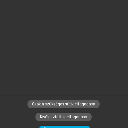
Jelöld meg a számodra fontos részeket, és
készíts
saját
jegyzeteket!
Egyéni előfizetéssel további
MeRSZ+ funkciókat
és
tartalmakat is elérhetsz.
Csak a szükséges sütik elfogadása
SZERZŐKNEK
CÉGEKNEK
KÖNYVTÁROSOKNAK
Kiválasztottak elfogadása
SZERKESZTÉSI ÉS LEKTORÁLÁSI ALAPELVEK