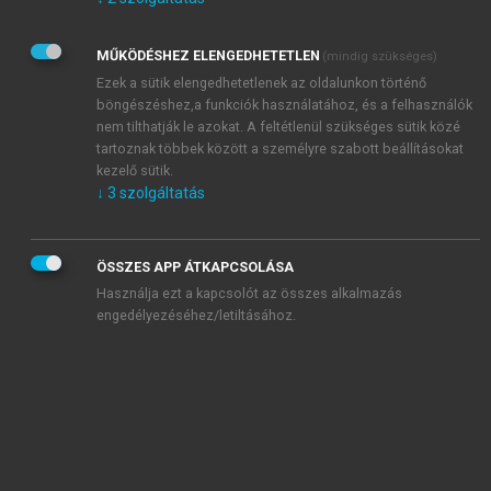
Kérek értesítést az Akadémiai Kiadó Zrt. újdonságairól,
akcióiról.
MŰKÖDÉSHEZ ELENGEDHETETLEN
(mindig szükséges)
Az
Adatkezelési tájékoztatóban
foglaltakat tudomásul
veszem és elfogadom.
Ezek a sütik elengedhetetlenek az oldalunkon történő
Az
Általános vásárlási feltételeket
, valamint a
szotar.net
és a
böngészéshez,a funkciók használatához, és a felhasználók
mersz.hu
oldalak licencszerződéseiben foglaltakat
nem tilthatják le azokat. A feltétlenül szükséges sütik közé
tudomásul veszem és elfogadom.
tartoznak többek között a személyre szabott beállításokat
kezelő sütik.
↓
3
szolgáltatás
KIPRÓBÁLOM
ÖSSZES APP ÁTKAPCSOLÁSA
Használja ezt a kapcsolót az összes alkalmazás
engedélyezéséhez/letiltásához.
MIÉRT ÉRDEMES A MERSZ ONLINE
OKOSKÖNYVTÁRAT HASZNÁLNI?