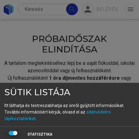
person
search
menu
BELÉPÉS
PRÓBAIDŐSZAK
ELINDÍTÁSA
A tartalom megtekintéséhez lépj be a saját fiókoddal, iskolai
azonosítóddal vagy új felhasználóként.
Új felhasználóként
1 óra díjmentes hozzáférésre
vagy
jogosult.
SÜTIK LISTÁJA
A próbaidőszak elindításához,
jelentkezz
be meglévő
fiókoddal,
vagy hozz létre új fiókot.
Itt láthatja és testreszabhatja az önről gyűjtött információkat.
További információért kérjük, olvasd el az
adatvédelmi
A regisztráció után a
próbaidőszak
automatikusan
elindul.
tájékoztatónkat
.
BELÉPÉS SAJÁT FIÓKKAL
STATISZTIKA