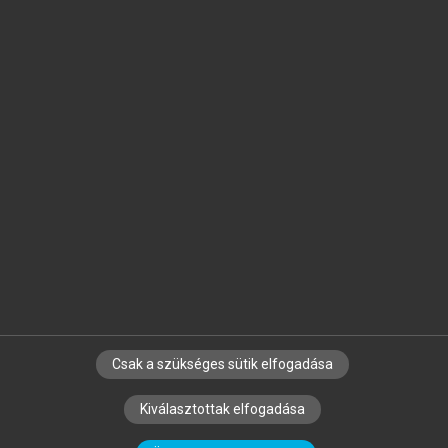
Jelöld meg a számodra fontos részeket, és
készíts
saját
jegyzeteket!
Egyéni előfizetéssel további
MeRSZ+ funkciókat
és
tartalmakat is elérhetsz.
Csak a szükséges sütik elfogadása
SZERZŐKNEK
CÉGEKNEK
KÖNYVTÁROSOKNAK
Kiválasztottak elfogadása
SZERKESZTÉSI ÉS LEKTORÁLÁSI ALAPELVEK