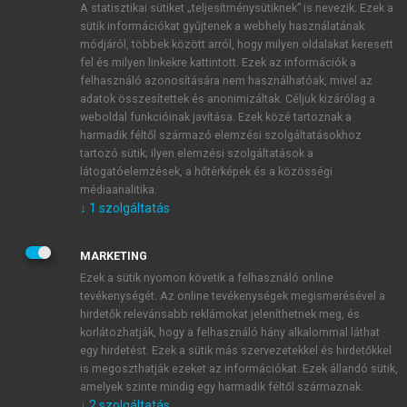
A statisztikai sütiket „teljesítménysütiknek” is nevezik. Ezek a
sütik információkat gyűjtenek a webhely használatának
módjáról, többek között arról, hogy milyen oldalakat keresett
ÚJ FIÓK LÉTREHOZÁSA
fel és milyen linkekre kattintott. Ezek az információk a
1 óra díjmentes hozzáférés
felhasználó azonosítására nem használhatóak, mivel az
adatok összesítettek és anonimizáltak. Céljuk kizárólag a
weboldal funkcióinak javítása. Ezek közé tartoznak a
E-MAIL-CÍM
harmadik féltől származó elemzési szolgáltatásokhoz
tartozó sütik; ilyen elemzési szolgáltatások a
látogatóelemzések, a hőtérképek és a közösségi
NÉV
médiaanalitika.
↓
1
szolgáltatás
JELSZÓ
MARKETING
Ezek a sütik nyomon követik a felhasználó online
tevékenységét. Az online tevékenységek megismerésével a
JELSZÓ ÚJRA
hirdetők relevánsabb reklámokat jeleníthetnek meg, és
korlátozhatják, hogy a felhasználó hány alkalommal láthat
egy hirdetést. Ezek a sütik más szervezetekkel és hirdetőkkel
is megoszthatják ezeket az információkat. Ezek állandó sütik,
Kérek értesítést a MeRSZ újdonságairól, akcióiról.
amelyek szinte mindig egy harmadik féltől származnak.
↓
2
szolgáltatás