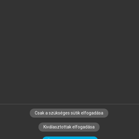
Jelöld meg a számodra fontos részeket, és
készíts
saját
jegyzeteket!
Egyéni előfizetéssel további
MeRSZ+ funkciókat
és
tartalmakat is elérhetsz.
Csak a szükséges sütik elfogadása
SZERZŐKNEK
CÉGEKNEK
KÖNYVTÁROSOKNAK
Kiválasztottak elfogadása
SZERKESZTÉSI ÉS LEKTORÁLÁSI ALAPELVEK