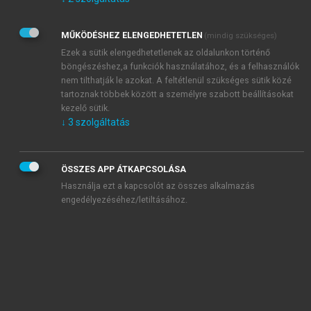
Kérek értesítést az Akadémiai Kiadó Zrt. újdonságairól,
akcióiról.
MŰKÖDÉSHEZ ELENGEDHETETLEN
(mindig szükséges)
Az
Adatkezelési tájékoztatóban
foglaltakat tudomásul
veszem és elfogadom.
Ezek a sütik elengedhetetlenek az oldalunkon történő
Az
Általános vásárlási feltételeket
, valamint a
szotar.net
és a
böngészéshez,a funkciók használatához, és a felhasználók
mersz.hu
oldalak licencszerződéseiben foglaltakat
nem tilthatják le azokat. A feltétlenül szükséges sütik közé
tudomásul veszem és elfogadom.
tartoznak többek között a személyre szabott beállításokat
kezelő sütik.
↓
3
szolgáltatás
KIPRÓBÁLOM
ÖSSZES APP ÁTKAPCSOLÁSA
Használja ezt a kapcsolót az összes alkalmazás
engedélyezéséhez/letiltásához.
MIÉRT ÉRDEMES A MERSZ ONLINE
OKOSKÖNYVTÁRAT HASZNÁLNI?