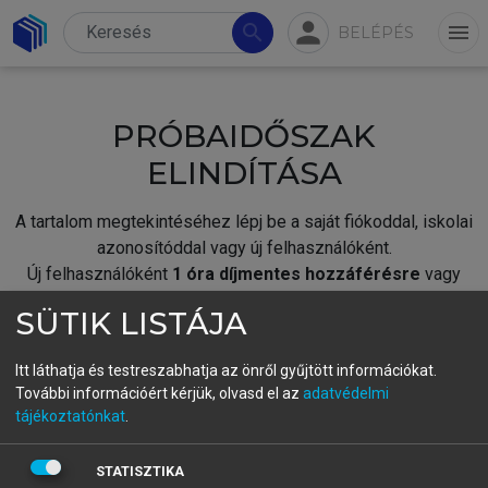
person
search
menu
BELÉPÉS
PRÓBAIDŐSZAK
ELINDÍTÁSA
A tartalom megtekintéséhez lépj be a saját fiókoddal, iskolai
azonosítóddal vagy új felhasználóként.
Új felhasználóként
1 óra díjmentes hozzáférésre
vagy
jogosult.
SÜTIK LISTÁJA
A próbaidőszak elindításához,
jelentkezz
be meglévő
fiókoddal,
vagy hozz létre új fiókot.
Itt láthatja és testreszabhatja az önről gyűjtött információkat.
További információért kérjük, olvasd el az
adatvédelmi
A regisztráció után a
próbaidőszak
automatikusan
elindul.
tájékoztatónkat
.
BELÉPÉS SAJÁT FIÓKKAL
STATISZTIKA