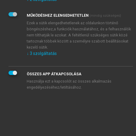
Kérek értesítést az Akadémiai Kiadó Zrt. újdonságairól,
akcióiról.
MŰKÖDÉSHEZ ELENGEDHETETLEN
(mindig szükséges)
Az
Adatkezelési tájékoztatóban
foglaltakat tudomásul
veszem és elfogadom.
Ezek a sütik elengedhetetlenek az oldalunkon történő
Az
Általános vásárlási feltételeket
, valamint a
szotar.net
és a
böngészéshez,a funkciók használatához, és a felhasználók
mersz.hu
oldalak licencszerződéseiben foglaltakat
nem tilthatják le azokat. A feltétlenül szükséges sütik közé
tudomásul veszem és elfogadom.
tartoznak többek között a személyre szabott beállításokat
kezelő sütik.
↓
3
szolgáltatás
KIPRÓBÁLOM
ÖSSZES APP ÁTKAPCSOLÁSA
Használja ezt a kapcsolót az összes alkalmazás
engedélyezéséhez/letiltásához.
MIÉRT ÉRDEMES A MERSZ ONLINE
OKOSKÖNYVTÁRAT HASZNÁLNI?