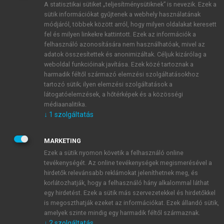
A statisztikai sütiket „teljesítménysütiknek” is nevezik. Ezek a
sütik információkat gyűjtenek a webhely használatának
módjáról, többek között arról, hogy milyen oldalakat keresett
ÚJ FIÓK LÉTREHOZÁSA
fel és milyen linkekre kattintott. Ezek az információk a
1 óra díjmentes hozzáférés
felhasználó azonosítására nem használhatóak, mivel az
adatok összesítettek és anonimizáltak. Céljuk kizárólag a
weboldal funkcióinak javítása. Ezek közé tartoznak a
E-MAIL-CÍM
harmadik féltől származó elemzési szolgáltatásokhoz
tartozó sütik; ilyen elemzési szolgáltatások a
látogatóelemzések, a hőtérképek és a közösségi
NÉV
médiaanalitika.
↓
1
szolgáltatás
JELSZÓ
MARKETING
Ezek a sütik nyomon követik a felhasználó online
tevékenységét. Az online tevékenységek megismerésével a
JELSZÓ ÚJRA
hirdetők relevánsabb reklámokat jeleníthetnek meg, és
korlátozhatják, hogy a felhasználó hány alkalommal láthat
egy hirdetést. Ezek a sütik más szervezetekkel és hirdetőkkel
is megoszthatják ezeket az információkat. Ezek állandó sütik,
Kérek értesítést a MeRSZ újdonságairól, akcióiról.
amelyek szinte mindig egy harmadik féltől származnak.
↓
2
szolgáltatás