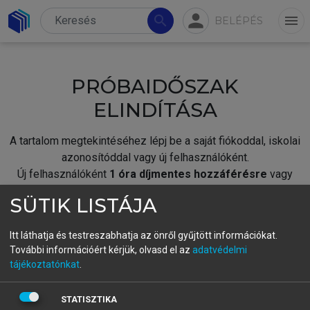
person
search
menu
BELÉPÉS
PRÓBAIDŐSZAK
ELINDÍTÁSA
A tartalom megtekintéséhez lépj be a saját fiókoddal, iskolai
azonosítóddal vagy új felhasználóként.
Új felhasználóként
1 óra díjmentes hozzáférésre
vagy
jogosult.
SÜTIK LISTÁJA
A próbaidőszak elindításához,
jelentkezz
be meglévő
fiókoddal,
vagy hozz létre új fiókot.
Itt láthatja és testreszabhatja az önről gyűjtött információkat.
További információért kérjük, olvasd el az
adatvédelmi
A regisztráció után a
próbaidőszak
automatikusan
elindul.
tájékoztatónkat
.
BELÉPÉS SAJÁT FIÓKKAL
STATISZTIKA