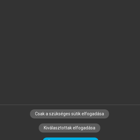
Jelöld meg a számodra fontos részeket, és
készíts
saját
jegyzeteket!
Egyéni előfizetéssel további
MeRSZ+ funkciókat
és
tartalmakat is elérhetsz.
Csak a szükséges sütik elfogadása
SZERZŐKNEK
CÉGEKNEK
KÖNYVTÁROSOKNAK
Kiválasztottak elfogadása
SZERKESZTÉSI ÉS LEKTORÁLÁSI ALAPELVEK