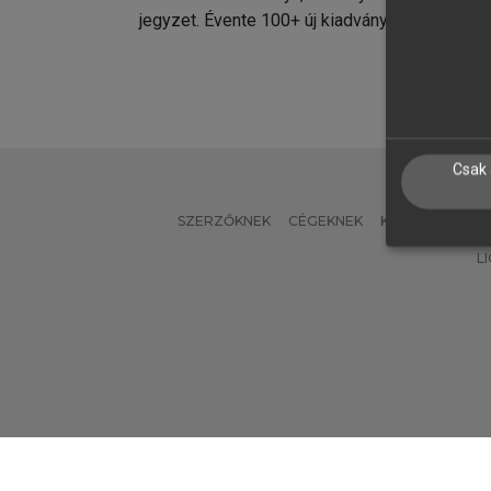
jegyzet. Évente 100+ új kiadvány.
kiadvá
Csak 
SZERZŐKNEK
CÉGEKNEK
KÖNYVTÁROSO
L
Verzió: 2.7.2