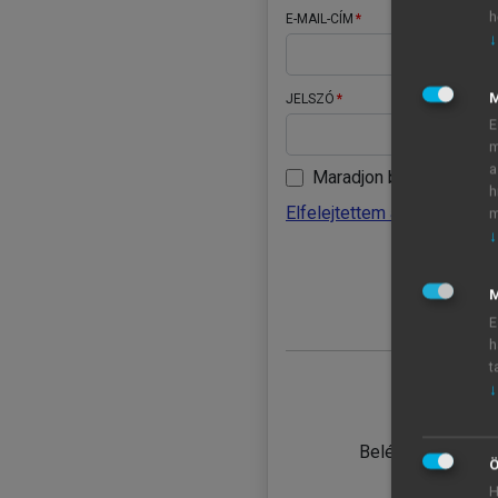
h
E-MAIL-CÍM
↓
JELSZÓ
E
m
a
Maradjon belépve
h
Elfelejtettem a jelszavamat
m
↓
BELÉ
M
E
h
t
↓
TANULÓ
Belépés intézmén
Ö
H