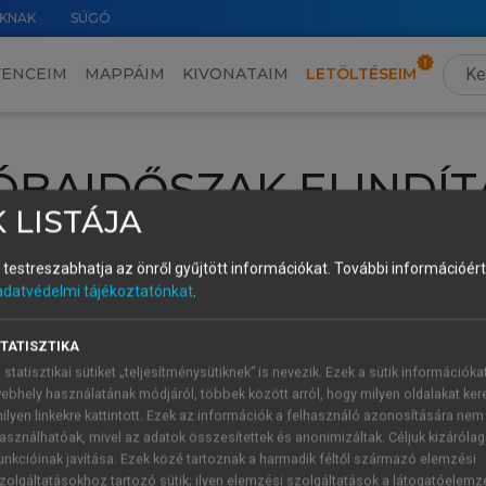
KNAK
SÚGÓ
VENCEIM
MAPPÁIM
KIVONATAIM
LETÖLTÉSEIM
ÓBAIDŐSZAK ELINDÍT
 LISTÁJA
intéséhez lépj be a saját fiókoddal, iskolai azonosítóddal vagy ú
és testreszabhatja az önről gyűjtött információkat.
További információért 
Új felhasználóként
1 óra díjmentes hozzáférésre
vagy jogosult
adatvédelmi tájékoztatónkat
.
k elindításához,
jelentkezz
be meglévő fiókoddal,
vagy hozz lé
A regisztráció után a
próbaidőszak
automatikusan
elindul.
TATISZTIKA
 statisztikai sütiket „teljesítménysütiknek” is nevezik. Ezek a sütik információka
ebhely használatának módjáról, többek között arról, hogy milyen oldalakat kere
ilyen linkekre kattintott. Ezek az információk a felhasználó azonosítására nem
ÚJ FIÓK 
ÁT FIÓKKAL
asználhatóak, mivel az adatok összesítettek és anonimizáltak. Céljuk kizáróla
1 óra díjme
unkcióinak javítása. Ezek közé tartoznak a harmadik féltől származó elemzési
zolgáltatásokhoz tartozó sütik; ilyen elemzési szolgáltatások a látogatóelemz