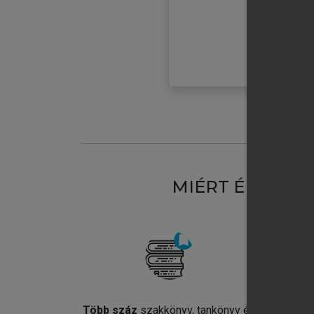
MIÉRT ÉRDEME
Több száz
szakkönyv, tankönyv és
Jel