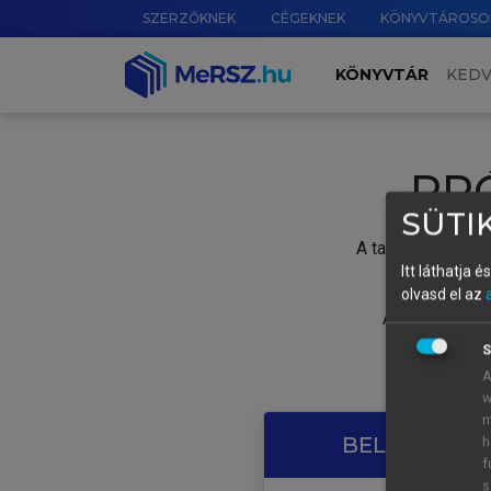
SZERZŐKNEK
CÉGEKNEK
KÖNYVTÁROSO
KÖNYVTÁR
KED
PR
SÜTIK
A tartalom megtek
Itt láthatja 
olvasd el az
A próbaidősza
S
A
w
m
BELÉPÉS SAJ
h
f
s