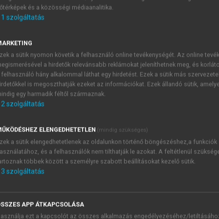
őtérképek és a közösségi médiaanalitika.
E-MAIL-CÍM
1
szolgáltatás
MARKETING
NÉV
zek a sütik nyomon követik a felhasználó online tevékenységét. Az online tev
egismerésével a hirdetők relevánsabb reklámokat jeleníthetnek meg, és korlát
 felhasználó hány alkalommal láthat egy hirdetést. Ezek a sütik más szervezete
JELSZÓ
irdetőkkel is megoszthatják ezeket az információkat. Ezek állandó sütik, amely
indig egy harmadik féltől származnak.
2
szolgáltatás
JELSZÓ ÚJRA
PÉS
ŰKÖDÉSHEZ ELENGEDHETETLEN
(mindig szükséges)
zek a sütik elengedhetetlenek az oldalunkon történő böngészéshez,a funkciók
asználatához, és a felhasználók nem tilthatják le azokat. A feltétlenül szükség
Kérek értesítést a MeRSZ új
artoznak többek között a személyre szabott beállításokat kezelő sütik.
Kérek értesítést az Akadémi
3
szolgáltatás
akcióiról.
 VAGY?
Az
Adatkezelési tájékozta
yi azonosítóval
veszem és elfogadom.
SSZES APP ÁTKAPCSOLÁSA
Az
Általános vásárlási felt
asználja ezt a kapcsolót az összes alkalmazás engedélyezéséhez/letiltásáho