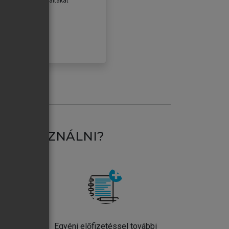
erződéseiben foglaltakat
ogadom.
ÓBÁLOM
AT HASZNÁLNI?
ntos
Egyéni előfizetéssel további