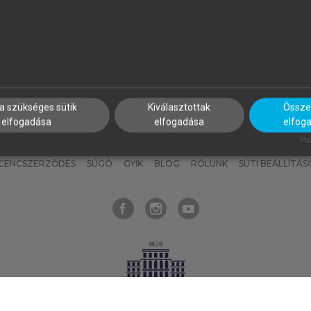
nyokat, hogy bármikor azonnal
részeket, és
készíts
saj
hozzájuk férhess!
jegyzeteket!
a szükséges sütik
Kiválasztottak
Összes
elfogadása
elfogadása
elfog
KNAK
SZERKESZTÉSI ÉS LEKTORÁLÁSI ALAPELVEK
MI – ÁLTALÁNOS
Pow
ICENCSZERZŐDÉS
SÚGÓ
GYIK
BLOG
RÓLUNK
SÜTI BEÁLLÍTÁS