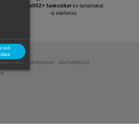
át
MeRSZ+ funkciókat
és tartalmakat
is elérhetsz.
 süti
adása
 IRÁNYELVEK
IMPRESSZUM
ADATVÉDELEM
ered by Klaro!
OK