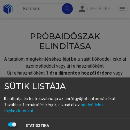
person
search
menu
BELÉPÉS
PRÓBAIDŐSZAK
ELINDÍTÁSA
A tartalom megtekintéséhez lépj be a saját fiókoddal, iskolai
azonosítóddal vagy új felhasználóként.
Új felhasználóként
1 óra díjmentes hozzáférésre
vagy
jogosult.
SÜTIK LISTÁJA
A próbaidőszak elindításához,
jelentkezz
be meglévő
fiókoddal,
vagy hozz létre új fiókot.
Itt láthatja és testreszabhatja az önről gyűjtött információkat.
További információért kérjük, olvasd el az
adatvédelmi
A regisztráció után a
próbaidőszak
automatikusan
elindul.
tájékoztatónkat
.
BELÉPÉS SAJÁT FIÓKKAL
STATISZTIKA