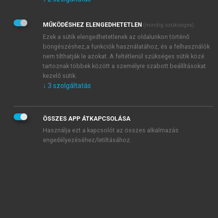
Kérek értesítést az Akadémiai Kiadó Zrt. újdonságairól,
akcióiról.
MŰKÖDÉSHEZ ELENGEDHETETLEN
(mindig szükséges)
Az
Adatkezelési tájékoztatóban
foglaltakat tudomásul
veszem és elfogadom.
Ezek a sütik elengedhetetlenek az oldalunkon történő
Az
Általános vásárlási feltételeket
, valamint a
szotar.net
és a
böngészéshez,a funkciók használatához, és a felhasználók
mersz.hu
oldalak licencszerződéseiben foglaltakat
nem tilthatják le azokat. A feltétlenül szükséges sütik közé
tudomásul veszem és elfogadom.
tartoznak többek között a személyre szabott beállításokat
kezelő sütik.
↓
3
szolgáltatás
KIPRÓBÁLOM
ÖSSZES APP ÁTKAPCSOLÁSA
Használja ezt a kapcsolót az összes alkalmazás
engedélyezéséhez/letiltásához.
MIÉRT ÉRDEMES A MERSZ ONLINE
OKOSKÖNYVTÁRAT HASZNÁLNI?