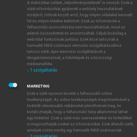
A statisztikai sütiket „teljesítménysütiknek” is nevezik. Ezek a
sütik információkat gyűjtenek a webhely használatának
módjáról, többek között arról, hogy milyen oldalakat keresett
ÚJ FIÓK LÉTREHOZÁSA
fel és milyen linkekre kattintott. Ezek az információk a
1 óra díjmentes hozzáférés
felhasználó azonosítására nem használhatóak, mivel az
adatok összesítettek és anonimizáltak. Céljuk kizárólag a
weboldal funkcióinak javítása. Ezek közé tartoznak a
E-MAIL-CÍM
harmadik féltől származó elemzési szolgáltatásokhoz
tartozó sütik; ilyen elemzési szolgáltatások a
látogatóelemzések, a hőtérképek és a közösségi
NÉV
médiaanalitika.
↓
1
szolgáltatás
JELSZÓ
MARKETING
Ezek a sütik nyomon követik a felhasználó online
tevékenységét. Az online tevékenységek megismerésével a
JELSZÓ ÚJRA
hirdetők relevánsabb reklámokat jeleníthetnek meg, és
korlátozhatják, hogy a felhasználó hány alkalommal láthat
egy hirdetést. Ezek a sütik más szervezetekkel és hirdetőkkel
is megoszthatják ezeket az információkat. Ezek állandó sütik,
Kérek értesítést a MeRSZ újdonságairól, akcióiról.
amelyek szinte mindig egy harmadik féltől származnak.
↓
2
szolgáltatás