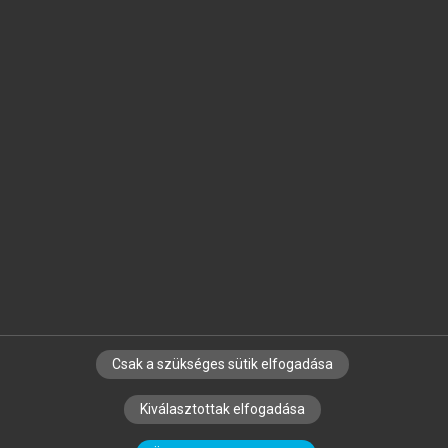
Jelöld meg a számodra fontos részeket, és
készíts
saját
jegyzeteket!
Egyéni előfizetéssel további
MeRSZ+ funkciókat
és
tartalmakat is elérhetsz.
Csak a szükséges sütik elfogadása
SZERZŐKNEK
CÉGEKNEK
KÖNYVTÁROSOKNAK
Kiválasztottak elfogadása
SZERKESZTÉSI ÉS LEKTORÁLÁSI ALAPELVEK