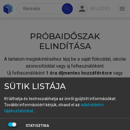
person
search
menu
BELÉPÉS
PRÓBAIDŐSZAK
ELINDÍTÁSA
A tartalom megtekintéséhez lépj be a saját fiókoddal, iskolai
azonosítóddal vagy új felhasználóként.
Új felhasználóként
1 óra díjmentes hozzáférésre
vagy
jogosult.
SÜTIK LISTÁJA
A próbaidőszak elindításához,
jelentkezz
be meglévő
fiókoddal,
vagy hozz létre új fiókot.
Itt láthatja és testreszabhatja az önről gyűjtött információkat.
További információért kérjük, olvasd el az
adatvédelmi
A regisztráció után a
próbaidőszak
automatikusan
elindul.
tájékoztatónkat
.
BELÉPÉS SAJÁT FIÓKKAL
STATISZTIKA