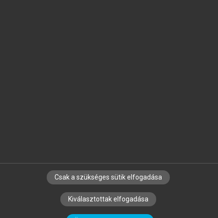
Jelöld meg a számodra fontos részeket, és
készíts
saját
jegyzeteket!
Egyéni előfizetéssel további
MeRSZ+ funkciókat
és
tartalmakat is elérhetsz.
Csak a szükséges sütik elfogadása
SZERZŐKNEK
CÉGEKNEK
KÖNYVTÁROSOKNAK
Kiválasztottak elfogadása
SZERKESZTÉSI ÉS LEKTORÁLÁSI ALAPELVEK