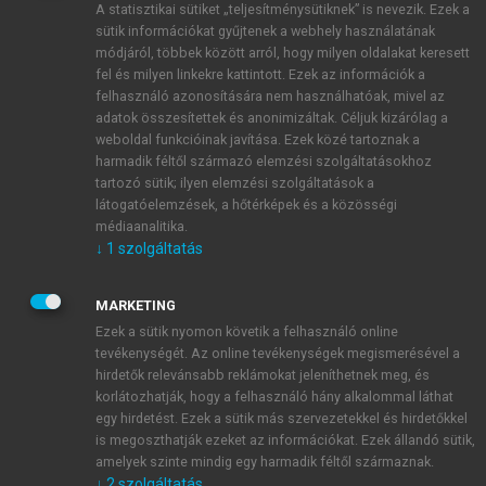
A statisztikai sütiket „teljesítménysütiknek” is nevezik. Ezek a
sütik információkat gyűjtenek a webhely használatának
módjáról, többek között arról, hogy milyen oldalakat keresett
ÚJ FIÓK LÉTREHOZÁSA
fel és milyen linkekre kattintott. Ezek az információk a
1 óra díjmentes hozzáférés
felhasználó azonosítására nem használhatóak, mivel az
adatok összesítettek és anonimizáltak. Céljuk kizárólag a
weboldal funkcióinak javítása. Ezek közé tartoznak a
E-MAIL-CÍM
harmadik féltől származó elemzési szolgáltatásokhoz
tartozó sütik; ilyen elemzési szolgáltatások a
látogatóelemzések, a hőtérképek és a közösségi
NÉV
médiaanalitika.
↓
1
szolgáltatás
JELSZÓ
MARKETING
Ezek a sütik nyomon követik a felhasználó online
tevékenységét. Az online tevékenységek megismerésével a
JELSZÓ ÚJRA
hirdetők relevánsabb reklámokat jeleníthetnek meg, és
korlátozhatják, hogy a felhasználó hány alkalommal láthat
egy hirdetést. Ezek a sütik más szervezetekkel és hirdetőkkel
is megoszthatják ezeket az információkat. Ezek állandó sütik,
Kérek értesítést a MeRSZ újdonságairól, akcióiról.
amelyek szinte mindig egy harmadik féltől származnak.
↓
2
szolgáltatás