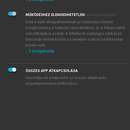
Kérek értesítést az Akadémiai Kiadó Zrt. újdonságairól,
akcióiról.
MŰKÖDÉSHEZ ELENGEDHETETLEN
(mindig szükséges)
Az
Adatkezelési tájékoztatóban
foglaltakat tudomásul
veszem és elfogadom.
Ezek a sütik elengedhetetlenek az oldalunkon történő
Az
Általános vásárlási feltételeket
, valamint a
szotar.net
és a
böngészéshez,a funkciók használatához, és a felhasználók
mersz.hu
oldalak licencszerződéseiben foglaltakat
nem tilthatják le azokat. A feltétlenül szükséges sütik közé
tudomásul veszem és elfogadom.
tartoznak többek között a személyre szabott beállításokat
kezelő sütik.
↓
3
szolgáltatás
KIPRÓBÁLOM
ÖSSZES APP ÁTKAPCSOLÁSA
Használja ezt a kapcsolót az összes alkalmazás
engedélyezéséhez/letiltásához.
MIÉRT ÉRDEMES A MERSZ ONLINE
OKOSKÖNYVTÁRAT HASZNÁLNI?