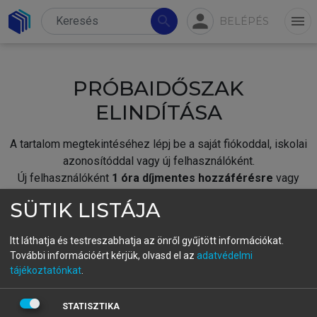
person
search
menu
BELÉPÉS
PRÓBAIDŐSZAK
ELINDÍTÁSA
A tartalom megtekintéséhez lépj be a saját fiókoddal, iskolai
azonosítóddal vagy új felhasználóként.
Új felhasználóként
1 óra díjmentes hozzáférésre
vagy
jogosult.
SÜTIK LISTÁJA
A próbaidőszak elindításához,
jelentkezz
be meglévő
fiókoddal,
vagy hozz létre új fiókot.
Itt láthatja és testreszabhatja az önről gyűjtött információkat.
További információért kérjük, olvasd el az
adatvédelmi
A regisztráció után a
próbaidőszak
automatikusan
elindul.
tájékoztatónkat
.
BELÉPÉS SAJÁT FIÓKKAL
STATISZTIKA