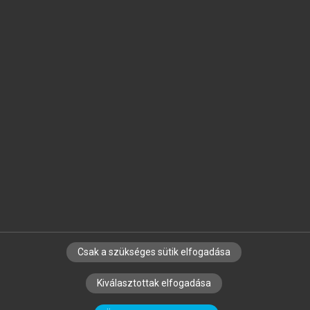
Jelöld meg a számodra fontos részeket, és
készíts
saját
jegyzeteket!
Egyéni előfizetéssel további
MeRSZ+ funkciókat
és
tartalmakat is elérhetsz.
Csak a szükséges sütik elfogadása
SZERZŐKNEK
CÉGEKNEK
KÖNYVTÁROSOKNAK
Kiválasztottak elfogadása
SZERKESZTÉSI ÉS LEKTORÁLÁSI ALAPELVEK