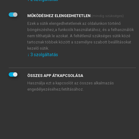
Kérek értesítést az Akadémiai Kiadó Zrt. újdonságairól,
akcióiról.
MŰKÖDÉSHEZ ELENGEDHETETLEN
(mindig szükséges)
Az
Adatkezelési tájékoztatóban
foglaltakat tudomásul
veszem és elfogadom.
Ezek a sütik elengedhetetlenek az oldalunkon történő
Az
Általános vásárlási feltételeket
, valamint a
szotar.net
és a
böngészéshez,a funkciók használatához, és a felhasználók
mersz.hu
oldalak licencszerződéseiben foglaltakat
nem tilthatják le azokat. A feltétlenül szükséges sütik közé
tudomásul veszem és elfogadom.
tartoznak többek között a személyre szabott beállításokat
kezelő sütik.
↓
3
szolgáltatás
KIPRÓBÁLOM
ÖSSZES APP ÁTKAPCSOLÁSA
Használja ezt a kapcsolót az összes alkalmazás
engedélyezéséhez/letiltásához.
MIÉRT ÉRDEMES A MERSZ ONLINE
OKOSKÖNYVTÁRAT HASZNÁLNI?