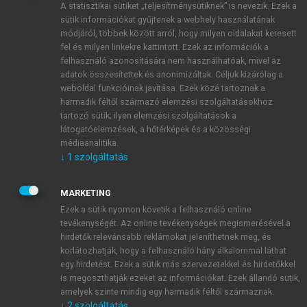
A statisztikai sütiket „teljesítménysütiknek” is nevezik. Ezek a
sütik információkat gyűjtenek a webhely használatának
módjáról, többek között arról, hogy milyen oldalakat keresett
ÚJ FIÓK LÉTREHOZÁSA
fel és milyen linkekre kattintott. Ezek az információk a
1 óra díjmentes hozzáférés
felhasználó azonosítására nem használhatóak, mivel az
adatok összesítettek és anonimizáltak. Céljuk kizárólag a
weboldal funkcióinak javítása. Ezek közé tartoznak a
E-MAIL-CÍM
harmadik féltől származó elemzési szolgáltatásokhoz
tartozó sütik; ilyen elemzési szolgáltatások a
látogatóelemzések, a hőtérképek és a közösségi
NÉV
médiaanalitika.
↓
1
szolgáltatás
JELSZÓ
MARKETING
Ezek a sütik nyomon követik a felhasználó online
tevékenységét. Az online tevékenységek megismerésével a
JELSZÓ ÚJRA
hirdetők relevánsabb reklámokat jeleníthetnek meg, és
korlátozhatják, hogy a felhasználó hány alkalommal láthat
egy hirdetést. Ezek a sütik más szervezetekkel és hirdetőkkel
is megoszthatják ezeket az információkat. Ezek állandó sütik,
Kérek értesítést a MeRSZ újdonságairól, akcióiról.
amelyek szinte mindig egy harmadik féltől származnak.
↓
2
szolgáltatás