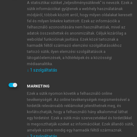
A statisztikai sütiket „teljesítménysütiknek” is nevezik. Ezek a
sütik információkat gyűjtenek a webhely használatának
módjáról, többek között arról, hogy milyen oldalakat keresett
ÚJ FIÓK LÉTREHOZÁSA
fel és milyen linkekre kattintott. Ezek az információk a
1 óra díjmentes hozzáférés
felhasználó azonosítására nem használhatóak, mivel az
adatok összesítettek és anonimizáltak. Céljuk kizárólag a
weboldal funkcióinak javítása. Ezek közé tartoznak a
E-MAIL-CÍM
harmadik féltől származó elemzési szolgáltatásokhoz
tartozó sütik; ilyen elemzési szolgáltatások a
látogatóelemzések, a hőtérképek és a közösségi
NÉV
médiaanalitika.
↓
1
szolgáltatás
JELSZÓ
MARKETING
Ezek a sütik nyomon követik a felhasználó online
tevékenységét. Az online tevékenységek megismerésével a
JELSZÓ ÚJRA
hirdetők relevánsabb reklámokat jeleníthetnek meg, és
korlátozhatják, hogy a felhasználó hány alkalommal láthat
egy hirdetést. Ezek a sütik más szervezetekkel és hirdetőkkel
is megoszthatják ezeket az információkat. Ezek állandó sütik,
Kérek értesítést a MeRSZ újdonságairól, akcióiról.
amelyek szinte mindig egy harmadik féltől származnak.
↓
2
szolgáltatás