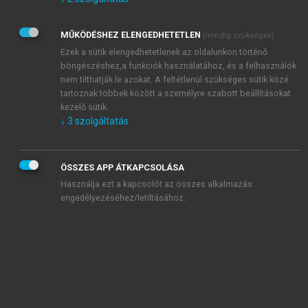
Kérek értesítést az Akadémiai Kiadó Zrt. újdonságairól,
akcióiról.
MŰKÖDÉSHEZ ELENGEDHETETLEN
(mindig szükséges)
Az
Adatkezelési tájékoztatóban
foglaltakat tudomásul
veszem és elfogadom.
Ezek a sütik elengedhetetlenek az oldalunkon történő
Az
Általános vásárlási feltételeket
, valamint a
szotar.net
és a
böngészéshez,a funkciók használatához, és a felhasználók
mersz.hu
oldalak licencszerződéseiben foglaltakat
nem tilthatják le azokat. A feltétlenül szükséges sütik közé
tudomásul veszem és elfogadom.
tartoznak többek között a személyre szabott beállításokat
kezelő sütik.
↓
3
szolgáltatás
KIPRÓBÁLOM
ÖSSZES APP ÁTKAPCSOLÁSA
Használja ezt a kapcsolót az összes alkalmazás
engedélyezéséhez/letiltásához.
MIÉRT ÉRDEMES A MERSZ ONLINE
OKOSKÖNYVTÁRAT HASZNÁLNI?