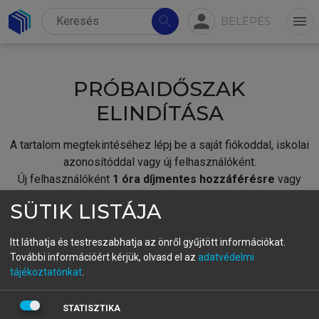
person
search
menu
BELÉPÉS
PRÓBAIDŐSZAK
ELINDÍTÁSA
A tartalom megtekintéséhez lépj be a saját fiókoddal, iskolai
azonosítóddal vagy új felhasználóként.
Új felhasználóként
1 óra díjmentes hozzáférésre
vagy
jogosult.
SÜTIK LISTÁJA
A próbaidőszak elindításához,
jelentkezz
be meglévő
fiókoddal,
vagy hozz létre új fiókot.
Itt láthatja és testreszabhatja az önről gyűjtött információkat.
További információért kérjük, olvasd el az
adatvédelmi
A regisztráció után a
próbaidőszak
automatikusan
elindul.
tájékoztatónkat
.
BELÉPÉS SAJÁT FIÓKKAL
STATISZTIKA