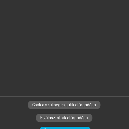
Jelöld meg a számodra fontos részeket, és
készíts
saját
jegyzeteket!
Egyéni előfizetéssel további
MeRSZ+ funkciókat
és
tartalmakat is elérhetsz.
Csak a szükséges sütik elfogadása
SZERZŐKNEK
CÉGEKNEK
KÖNYVTÁROSOKNAK
Kiválasztottak elfogadása
SZERKESZTÉSI ÉS LEKTORÁLÁSI ALAPELVEK