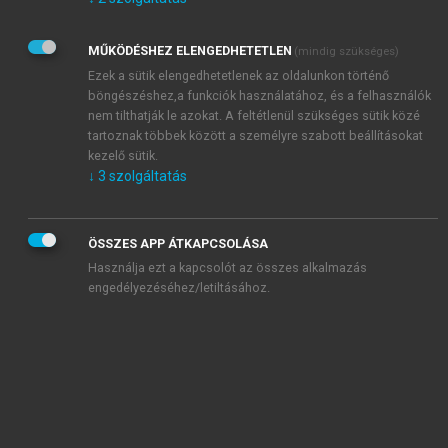
Kérek értesítést az Akadémiai Kiadó Zrt. újdonságairól,
akcióiról.
MŰKÖDÉSHEZ ELENGEDHETETLEN
(mindig szükséges)
Az
Adatkezelési tájékoztatóban
foglaltakat tudomásul
veszem és elfogadom.
Ezek a sütik elengedhetetlenek az oldalunkon történő
Az
Általános vásárlási feltételeket
, valamint a
szotar.net
és a
böngészéshez,a funkciók használatához, és a felhasználók
mersz.hu
oldalak licencszerződéseiben foglaltakat
nem tilthatják le azokat. A feltétlenül szükséges sütik közé
tudomásul veszem és elfogadom.
tartoznak többek között a személyre szabott beállításokat
kezelő sütik.
↓
3
szolgáltatás
KIPRÓBÁLOM
ÖSSZES APP ÁTKAPCSOLÁSA
Használja ezt a kapcsolót az összes alkalmazás
engedélyezéséhez/letiltásához.
MIÉRT ÉRDEMES A MERSZ ONLINE
OKOSKÖNYVTÁRAT HASZNÁLNI?