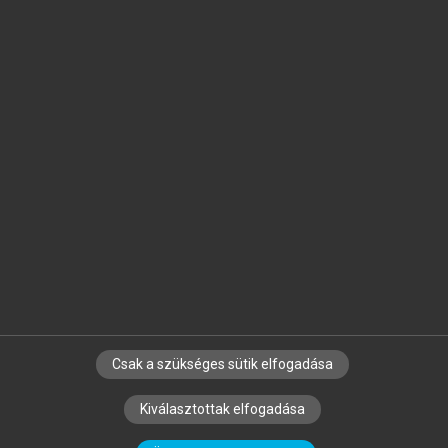
Jelöld meg a számodra fontos részeket, és
készíts
saját
jegyzeteket!
Egyéni előfizetéssel további
MeRSZ+ funkciókat
és
tartalmakat is elérhetsz.
Csak a szükséges sütik elfogadása
SZERZŐKNEK
CÉGEKNEK
KÖNYVTÁROSOKNAK
Kiválasztottak elfogadása
SZERKESZTÉSI ÉS LEKTORÁLÁSI ALAPELVEK