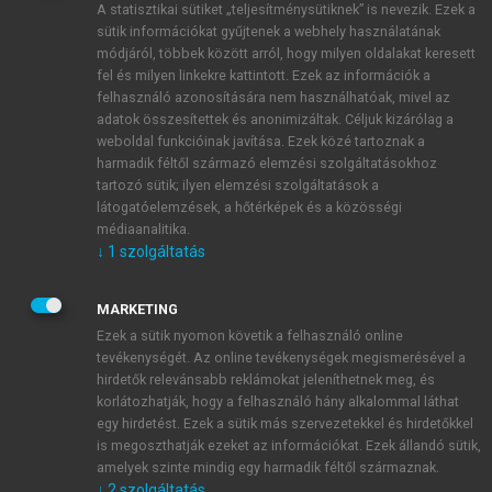
A statisztikai sütiket „teljesítménysütiknek” is nevezik. Ezek a
sütik információkat gyűjtenek a webhely használatának
módjáról, többek között arról, hogy milyen oldalakat keresett
ÚJ FIÓK LÉTREHOZÁSA
fel és milyen linkekre kattintott. Ezek az információk a
1 óra díjmentes hozzáférés
felhasználó azonosítására nem használhatóak, mivel az
adatok összesítettek és anonimizáltak. Céljuk kizárólag a
weboldal funkcióinak javítása. Ezek közé tartoznak a
E-MAIL-CÍM
harmadik féltől származó elemzési szolgáltatásokhoz
tartozó sütik; ilyen elemzési szolgáltatások a
látogatóelemzések, a hőtérképek és a közösségi
NÉV
médiaanalitika.
↓
1
szolgáltatás
JELSZÓ
MARKETING
Ezek a sütik nyomon követik a felhasználó online
tevékenységét. Az online tevékenységek megismerésével a
JELSZÓ ÚJRA
hirdetők relevánsabb reklámokat jeleníthetnek meg, és
korlátozhatják, hogy a felhasználó hány alkalommal láthat
egy hirdetést. Ezek a sütik más szervezetekkel és hirdetőkkel
is megoszthatják ezeket az információkat. Ezek állandó sütik,
Kérek értesítést a MeRSZ újdonságairól, akcióiról.
amelyek szinte mindig egy harmadik féltől származnak.
↓
2
szolgáltatás