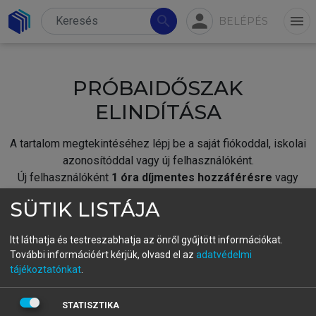
person
search
menu
BELÉPÉS
PRÓBAIDŐSZAK
ELINDÍTÁSA
A tartalom megtekintéséhez lépj be a saját fiókoddal, iskolai
azonosítóddal vagy új felhasználóként.
Új felhasználóként
1 óra díjmentes hozzáférésre
vagy
jogosult.
SÜTIK LISTÁJA
A próbaidőszak elindításához,
jelentkezz
be meglévő
fiókoddal,
vagy hozz létre új fiókot.
Itt láthatja és testreszabhatja az önről gyűjtött információkat.
További információért kérjük, olvasd el az
adatvédelmi
A regisztráció után a
próbaidőszak
automatikusan
elindul.
tájékoztatónkat
.
BELÉPÉS SAJÁT FIÓKKAL
STATISZTIKA