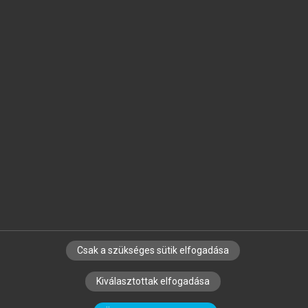
Jelöld meg a számodra fontos részeket, és
készíts
saját
jegyzeteket!
Egyéni előfizetéssel további
MeRSZ+ funkciókat
és
tartalmakat is elérhetsz.
Csak a szükséges sütik elfogadása
SZERZŐKNEK
CÉGEKNEK
KÖNYVTÁROSOKNAK
Kiválasztottak elfogadása
SZERKESZTÉSI ÉS LEKTORÁLÁSI ALAPELVEK