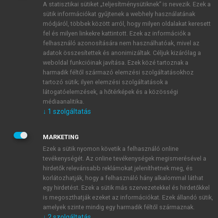
A statisztikai sütiket „teljesítménysütiknek” is nevezik. Ezek a
sütik információkat gyűjtenek a webhely használatának
módjáról, többek között arról, hogy milyen oldalakat keresett
ÚJ FIÓK LÉTREHOZÁSA
fel és milyen linkekre kattintott. Ezek az információk a
1 óra díjmentes hozzáférés
felhasználó azonosítására nem használhatóak, mivel az
adatok összesítettek és anonimizáltak. Céljuk kizárólag a
weboldal funkcióinak javítása. Ezek közé tartoznak a
E-MAIL-CÍM
harmadik féltől származó elemzési szolgáltatásokhoz
tartozó sütik; ilyen elemzési szolgáltatások a
látogatóelemzések, a hőtérképek és a közösségi
NÉV
médiaanalitika.
↓
1
szolgáltatás
JELSZÓ
MARKETING
Ezek a sütik nyomon követik a felhasználó online
tevékenységét. Az online tevékenységek megismerésével a
JELSZÓ ÚJRA
hirdetők relevánsabb reklámokat jeleníthetnek meg, és
korlátozhatják, hogy a felhasználó hány alkalommal láthat
egy hirdetést. Ezek a sütik más szervezetekkel és hirdetőkkel
is megoszthatják ezeket az információkat. Ezek állandó sütik,
Kérek értesítést a MeRSZ újdonságairól, akcióiról.
amelyek szinte mindig egy harmadik féltől származnak.
↓
2
szolgáltatás