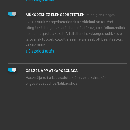
Kérek értesítést az Akadémiai Kiadó Zrt. újdonságairól,
akcióiról.
MŰKÖDÉSHEZ ELENGEDHETETLEN
(mindig szükséges)
Az
Adatkezelési tájékoztatóban
foglaltakat tudomásul
veszem és elfogadom.
Ezek a sütik elengedhetetlenek az oldalunkon történő
Az
Általános vásárlási feltételeket
, valamint a
szotar.net
és a
böngészéshez,a funkciók használatához, és a felhasználók
mersz.hu
oldalak licencszerződéseiben foglaltakat
nem tilthatják le azokat. A feltétlenül szükséges sütik közé
tudomásul veszem és elfogadom.
tartoznak többek között a személyre szabott beállításokat
kezelő sütik.
↓
3
szolgáltatás
KIPRÓBÁLOM
ÖSSZES APP ÁTKAPCSOLÁSA
Használja ezt a kapcsolót az összes alkalmazás
engedélyezéséhez/letiltásához.
MIÉRT ÉRDEMES A MERSZ ONLINE
OKOSKÖNYVTÁRAT HASZNÁLNI?