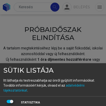
person
search
menu
BELÉPÉS
PRÓBAIDŐSZAK
ELINDÍTÁSA
A tartalom megtekintéséhez lépj be a saját fiókoddal, iskolai
azonosítóddal vagy új felhasználóként.
Új felhasználóként
1 óra díjmentes hozzáférésre
vagy
jogosult.
SÜTIK LISTÁJA
A próbaidőszak elindításához,
jelentkezz
be meglévő
fiókoddal,
vagy hozz létre új fiókot.
Itt láthatja és testreszabhatja az önről gyűjtött információkat.
További információért kérjük, olvasd el az
adatvédelmi
A regisztráció után a
próbaidőszak
automatikusan
elindul.
tájékoztatónkat
.
BELÉPÉS SAJÁT FIÓKKAL
STATISZTIKA