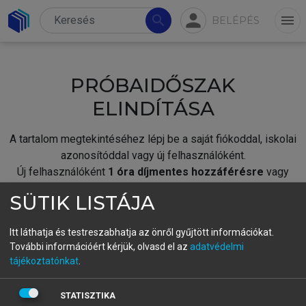
person
search
menu
BELÉPÉS
PRÓBAIDŐSZAK
ELINDÍTÁSA
A tartalom megtekintéséhez lépj be a saját fiókoddal, iskolai
azonosítóddal vagy új felhasználóként.
Új felhasználóként
1 óra díjmentes hozzáférésre
vagy
jogosult.
SÜTIK LISTÁJA
A próbaidőszak elindításához,
jelentkezz
be meglévő
fiókoddal,
vagy hozz létre új fiókot.
Itt láthatja és testreszabhatja az önről gyűjtött információkat.
További információért kérjük, olvasd el az
adatvédelmi
A regisztráció után a
próbaidőszak
automatikusan
elindul.
tájékoztatónkat
.
BELÉPÉS SAJÁT FIÓKKAL
STATISZTIKA