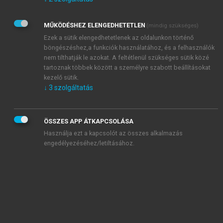
Kérek értesítést az Akadémiai Kiadó Zrt. újdonságairól,
akcióiról.
MŰKÖDÉSHEZ ELENGEDHETETLEN
(mindig szükséges)
Az
Adatkezelési tájékoztatóban
foglaltakat tudomásul
veszem és elfogadom.
Ezek a sütik elengedhetetlenek az oldalunkon történő
Az
Általános vásárlási feltételeket
, valamint a
szotar.net
és a
böngészéshez,a funkciók használatához, és a felhasználók
mersz.hu
oldalak licencszerződéseiben foglaltakat
nem tilthatják le azokat. A feltétlenül szükséges sütik közé
tudomásul veszem és elfogadom.
tartoznak többek között a személyre szabott beállításokat
kezelő sütik.
↓
3
szolgáltatás
KIPRÓBÁLOM
ÖSSZES APP ÁTKAPCSOLÁSA
Használja ezt a kapcsolót az összes alkalmazás
engedélyezéséhez/letiltásához.
MIÉRT ÉRDEMES A MERSZ ONLINE
OKOSKÖNYVTÁRAT HASZNÁLNI?