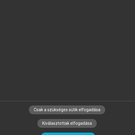
Jelöld meg a számodra fontos részeket, és
készíts
saját
jegyzeteket!
Egyéni előfizetéssel további
MeRSZ+ funkciókat
és
tartalmakat is elérhetsz.
Csak a szükséges sütik elfogadása
SZERZŐKNEK
CÉGEKNEK
KÖNYVTÁROSOKNAK
Kiválasztottak elfogadása
SZERKESZTÉSI ÉS LEKTORÁLÁSI ALAPELVEK