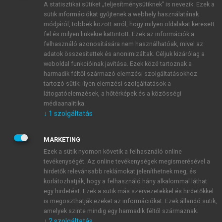
A statisztikai sütiket „teljesítménysütiknek” is nevezik. Ezek a
sütik információkat gyűjtenek a webhely használatának
módjáról, többek között arról, hogy milyen oldalakat keresett
ÚJ FIÓK LÉTREHOZÁSA
fel és milyen linkekre kattintott. Ezek az információk a
1 óra díjmentes hozzáférés
felhasználó azonosítására nem használhatóak, mivel az
adatok összesítettek és anonimizáltak. Céljuk kizárólag a
weboldal funkcióinak javítása. Ezek közé tartoznak a
E-MAIL-CÍM
harmadik féltől származó elemzési szolgáltatásokhoz
tartozó sütik; ilyen elemzési szolgáltatások a
látogatóelemzések, a hőtérképek és a közösségi
NÉV
médiaanalitika.
↓
1
szolgáltatás
JELSZÓ
MARKETING
Ezek a sütik nyomon követik a felhasználó online
tevékenységét. Az online tevékenységek megismerésével a
JELSZÓ ÚJRA
hirdetők relevánsabb reklámokat jeleníthetnek meg, és
korlátozhatják, hogy a felhasználó hány alkalommal láthat
egy hirdetést. Ezek a sütik más szervezetekkel és hirdetőkkel
is megoszthatják ezeket az információkat. Ezek állandó sütik,
Kérek értesítést a MeRSZ újdonságairól, akcióiról.
amelyek szinte mindig egy harmadik féltől származnak.
↓
2
szolgáltatás