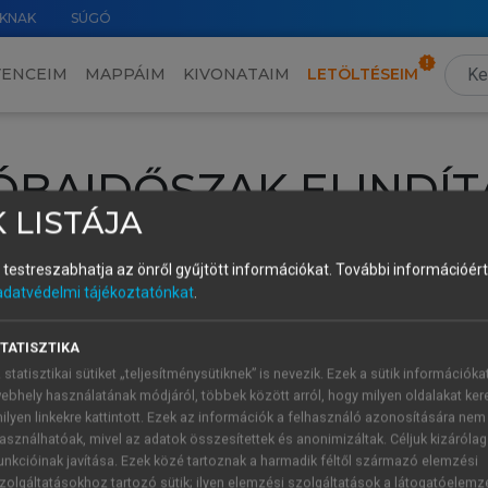
KNAK
SÚGÓ
VENCEIM
MAPPÁIM
KIVONATAIM
LETÖLTÉSEIM
ÓBAIDŐSZAK ELINDÍT
 LISTÁJA
intéséhez lépj be a saját fiókoddal, iskolai azonosítóddal vagy ú
és testreszabhatja az önről gyűjtött információkat.
További információért 
Új felhasználóként
1 óra díjmentes hozzáférésre
vagy jogosult
adatvédelmi tájékoztatónkat
.
k elindításához,
jelentkezz
be meglévő fiókoddal,
vagy hozz lé
A regisztráció után a
próbaidőszak
automatikusan
elindul.
TATISZTIKA
 statisztikai sütiket „teljesítménysütiknek” is nevezik. Ezek a sütik információka
ebhely használatának módjáról, többek között arról, hogy milyen oldalakat kere
ilyen linkekre kattintott. Ezek az információk a felhasználó azonosítására nem
ÚJ FIÓK 
ÁT FIÓKKAL
asználhatóak, mivel az adatok összesítettek és anonimizáltak. Céljuk kizáróla
1 óra díjme
unkcióinak javítása. Ezek közé tartoznak a harmadik féltől származó elemzési
zolgáltatásokhoz tartozó sütik; ilyen elemzési szolgáltatások a látogatóelemz