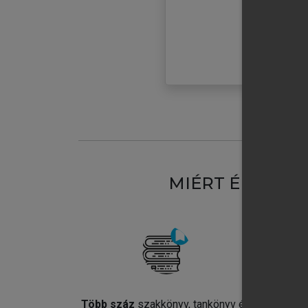
MIÉRT ÉRDEME
Több száz
szakkönyv, tankönyv és
Jel