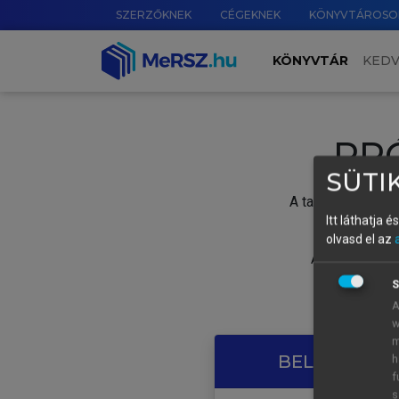
SZERZŐKNEK
CÉGEKNEK
KÖNYVTÁROSO
KÖNYVTÁR
KED
PR
SÜTIK
A tartalom megtek
Itt láthatja 
olvasd el az
A próbaidősza
S
A
w
m
BELÉPÉS SAJ
h
f
s