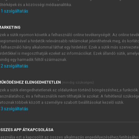
őtérképek és a közösségi médiaanalitika.
E-MAIL-CÍM
1
szolgáltatás
MARKETING
NÉV
zek a sütik nyomon követik a felhasználó online tevékenységét. Az online tev
egismerésével a hirdetők relevánsabb reklámokat jeleníthetnek meg, és korlát
 felhasználó hány alkalommal láthat egy hirdetést. Ezek a sütik más szervezete
JELSZÓ
irdetőkkel is megoszthatják ezeket az információkat. Ezek állandó sütik, amely
indig egy harmadik féltől származnak.
2
szolgáltatás
JELSZÓ ÚJRA
PÉS
ŰKÖDÉSHEZ ELENGEDHETETLEN
(mindig szükséges)
zek a sütik elengedhetetlenek az oldalunkon történő böngészéshez,a funkciók
asználatához, és a felhasználók nem tilthatják le azokat. A feltétlenül szükség
Kérek értesítést a MeRSZ új
artoznak többek között a személyre szabott beállításokat kezelő sütik.
Kérek értesítést az Akadémi
3
szolgáltatás
akcióiról.
 VAGY?
Az
Adatkezelési tájékozta
yi azonosítóval
veszem és elfogadom.
SSZES APP ÁTKAPCSOLÁSA
Az
Általános vásárlási felt
asználja ezt a kapcsolót az összes alkalmazás engedélyezéséhez/letiltásáho