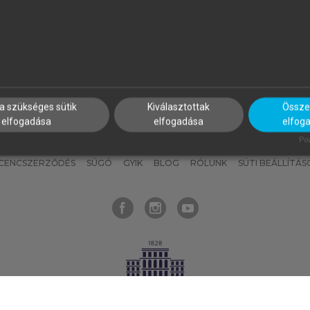
nyokat, hogy bármikor azonnal
részeket, és
készíts
saj
hozzájuk férhess!
jegyzeteket!
a szükséges sütik
Kiválasztottak
Összes
elfogadása
elfogadása
elfog
KNAK
SZERKESZTÉSI ÉS LEKTORÁLÁSI ALAPELVEK
MI – ÁLTALÁNOS
Pow
ICENCSZERZŐDÉS
SÚGÓ
GYIK
BLOG
RÓLUNK
SÜTI BEÁLLÍTÁS