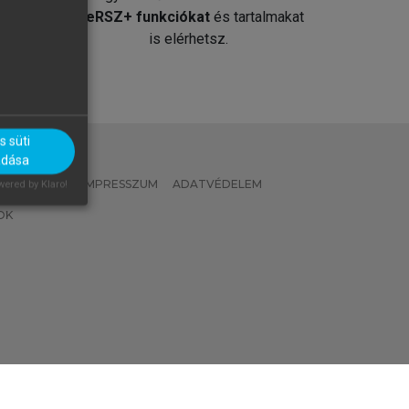
át
MeRSZ+ funkciókat
és tartalmakat
is elérhetsz.
 süti
adása
 IRÁNYELVEK
IMPRESSZUM
ADATVÉDELEM
ered by Klaro!
OK