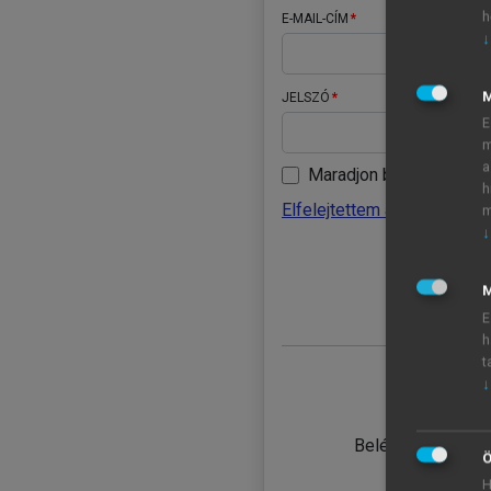
h
E-MAIL-CÍM
↓
JELSZÓ
E
m
a
Maradjon belépve
h
Elfelejtettem a jelszavamat
m
↓
BELÉ
M
E
h
t
↓
TANULÓ
Belépés intézmén
Ö
H