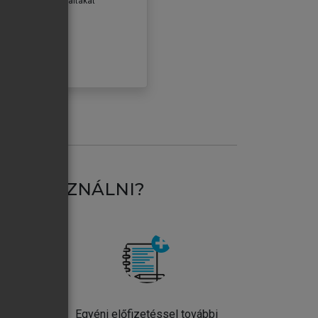
erződéseiben foglaltakat
ogadom.
ÓBÁLOM
AT HASZNÁLNI?
ntos
Egyéni előfizetéssel további