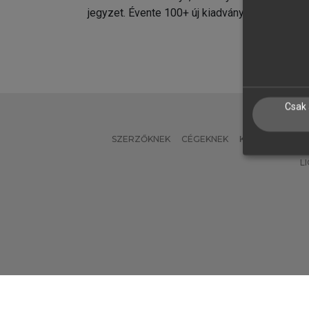
jegyzet. Évente 100+ új kiadvány.
kiadvá
Csak 
SZERZŐKNEK
CÉGEKNEK
KÖNYVTÁROSO
L
Verzió: 2.7.2