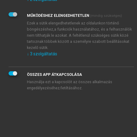
Kérek értesítést az Akadémiai Kiadó Zrt. újdonságairól,
akcióiról.
MŰKÖDÉSHEZ ELENGEDHETETLEN
(mindig szükséges)
Az
Adatkezelési tájékoztatóban
foglaltakat tudomásul
veszem és elfogadom.
Ezek a sütik elengedhetetlenek az oldalunkon történő
Az
Általános vásárlási feltételeket
, valamint a
szotar.net
és a
böngészéshez,a funkciók használatához, és a felhasználók
mersz.hu
oldalak licencszerződéseiben foglaltakat
nem tilthatják le azokat. A feltétlenül szükséges sütik közé
tudomásul veszem és elfogadom.
tartoznak többek között a személyre szabott beállításokat
kezelő sütik.
↓
3
szolgáltatás
KIPRÓBÁLOM
ÖSSZES APP ÁTKAPCSOLÁSA
Használja ezt a kapcsolót az összes alkalmazás
engedélyezéséhez/letiltásához.
MIÉRT ÉRDEMES A MERSZ ONLINE
OKOSKÖNYVTÁRAT HASZNÁLNI?