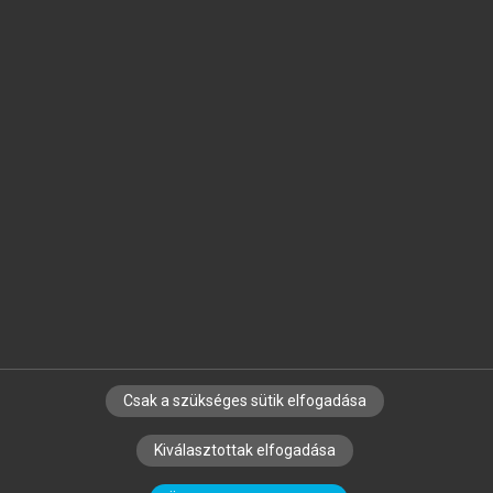
Jelöld meg a számodra fontos részeket, és
készíts
saját
jegyzeteket!
Egyéni előfizetéssel további
MeRSZ+ funkciókat
és
tartalmakat is elérhetsz.
Csak a szükséges sütik elfogadása
SZERZŐKNEK
CÉGEKNEK
KÖNYVTÁROSOKNAK
Kiválasztottak elfogadása
SZERKESZTÉSI ÉS LEKTORÁLÁSI ALAPELVEK