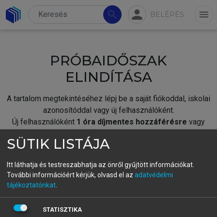
person
search
menu
BELÉPÉS
PRÓBAIDŐSZAK
ELINDÍTÁSA
A tartalom megtekintéséhez lépj be a saját fiókoddal, iskolai
azonosítóddal vagy új felhasználóként.
Új felhasználóként
1 óra díjmentes hozzáférésre
vagy
jogosult.
SÜTIK LISTÁJA
A próbaidőszak elindításához,
jelentkezz
be meglévő
fiókoddal,
vagy hozz létre új fiókot.
Itt láthatja és testreszabhatja az önről gyűjtött információkat.
További információért kérjük, olvasd el az
adatvédelmi
A regisztráció után a
próbaidőszak
automatikusan
elindul.
tájékoztatónkat
.
BELÉPÉS SAJÁT FIÓKKAL
STATISZTIKA