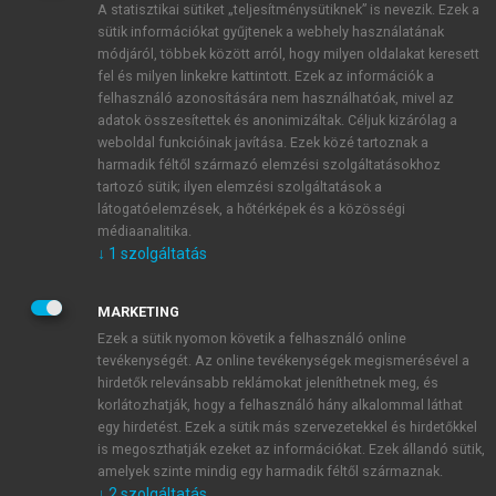
A statisztikai sütiket „teljesítménysütiknek” is nevezik. Ezek a
sütik információkat gyűjtenek a webhely használatának
módjáról, többek között arról, hogy milyen oldalakat keresett
ÚJ FIÓK LÉTREHOZÁSA
fel és milyen linkekre kattintott. Ezek az információk a
1 óra díjmentes hozzáférés
felhasználó azonosítására nem használhatóak, mivel az
adatok összesítettek és anonimizáltak. Céljuk kizárólag a
weboldal funkcióinak javítása. Ezek közé tartoznak a
E-MAIL-CÍM
harmadik féltől származó elemzési szolgáltatásokhoz
tartozó sütik; ilyen elemzési szolgáltatások a
látogatóelemzések, a hőtérképek és a közösségi
NÉV
médiaanalitika.
↓
1
szolgáltatás
JELSZÓ
MARKETING
Ezek a sütik nyomon követik a felhasználó online
tevékenységét. Az online tevékenységek megismerésével a
JELSZÓ ÚJRA
hirdetők relevánsabb reklámokat jeleníthetnek meg, és
korlátozhatják, hogy a felhasználó hány alkalommal láthat
egy hirdetést. Ezek a sütik más szervezetekkel és hirdetőkkel
is megoszthatják ezeket az információkat. Ezek állandó sütik,
Kérek értesítést a MeRSZ újdonságairól, akcióiról.
amelyek szinte mindig egy harmadik féltől származnak.
↓
2
szolgáltatás