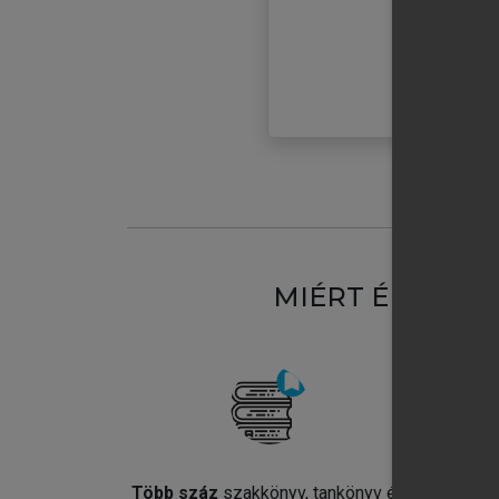
MIÉRT ÉRDEME
Több száz
szakkönyv, tankönyv és
Jel