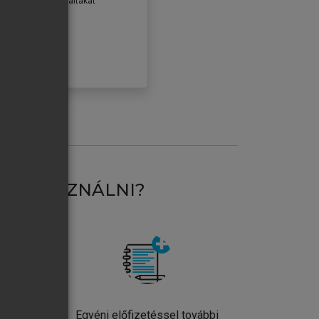
erződéseiben foglaltakat
ogadom.
ÓBÁLOM
AT HASZNÁLNI?
ntos
Egyéni előfizetéssel további