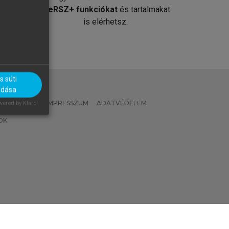
át
MeRSZ+ funkciókat
és tartalmakat
is elérhetsz.
 süti
adása
 IRÁNYELVEK
IMPRESSZUM
ADATVÉDELEM
ered by Klaro!
OK