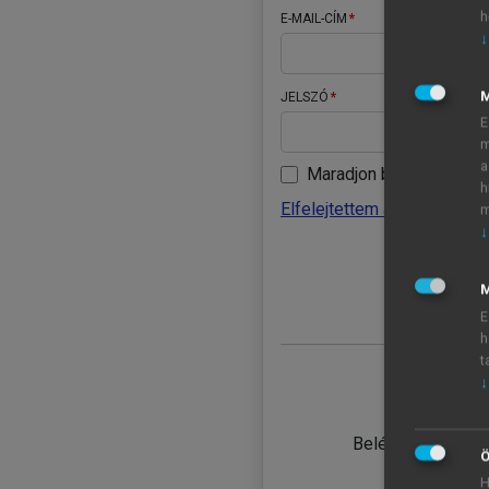
h
E-MAIL-CÍM
↓
JELSZÓ
E
m
a
Maradjon belépve
h
Elfelejtettem a jelszavamat
m
↓
BELÉ
M
E
h
t
↓
TANULÓ
Belépés intézmén
Ö
H