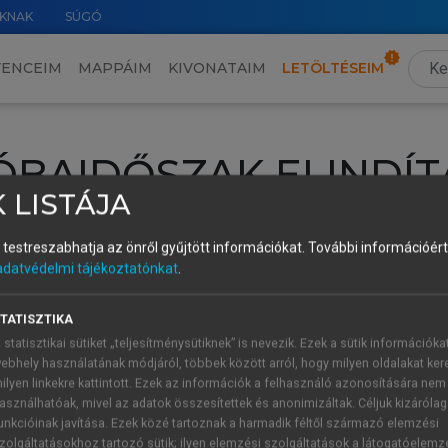
KNAK
SÚGÓ
VENCEIM
MAPPÁIM
KIVONATAIM
LETÖLTÉSEIM
ÓBAIDŐSZAK ELINDÍT
 LISTÁJA
intéséhez lépj be a saját fiókoddal, iskolai azonosítóddal vagy ú
és testreszabhatja az önről gyűjtött információkat.
További információért 
Új felhasználóként
1 óra díjmentes hozzáférésre
vagy jogosult
adatvédelmi tájékoztatónkat
.
k elindításához,
jelentkezz
be meglévő fiókoddal,
vagy hozz lé
A regisztráció után a
próbaidőszak
automatikusan
elindul.
TATISZTIKA
 statisztikai sütiket „teljesítménysütiknek” is nevezik. Ezek a sütik információka
ebhely használatának módjáról, többek között arról, hogy milyen oldalakat kere
ilyen linkekre kattintott. Ezek az információk a felhasználó azonosítására nem
ÚJ FIÓK 
ÁT FIÓKKAL
asználhatóak, mivel az adatok összesítettek és anonimizáltak. Céljuk kizáróla
1 óra díjme
unkcióinak javítása. Ezek közé tartoznak a harmadik féltől származó elemzési
zolgáltatásokhoz tartozó sütik; ilyen elemzési szolgáltatások a látogatóelemz