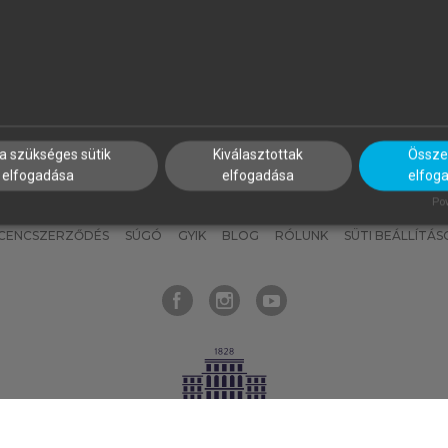
nyokat, hogy bármikor azonnal
részeket, és
készíts
saj
hozzájuk férhess!
jegyzeteket!
a szükséges sütik
Kiválasztottak
Összes
elfogadása
elfogadása
elfog
KNAK
SZERKESZTÉSI ÉS LEKTORÁLÁSI ALAPELVEK
MI – ÁLTALÁNOS
Pow
ICENCSZERZŐDÉS
SÚGÓ
GYIK
BLOG
RÓLUNK
SÜTI BEÁLLÍTÁS