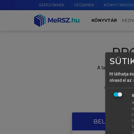
SZERZŐKNEK
CÉGEKNEK
KÖNYVTÁROSO
KÖNYVTÁR
KED
PR
SÜTIK
A tartalom megtek
Itt láthatja 
olvasd el az
A próbaidősza
S
A
w
m
BELÉPÉS SAJ
h
f
s