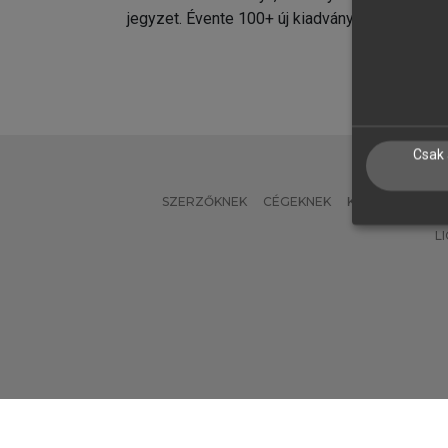
jegyzet. Évente 100+ új kiadvány.
kiadvá
Csak 
SZERZŐKNEK
CÉGEKNEK
KÖNYVTÁROSO
L
Verzió: 2.7.2