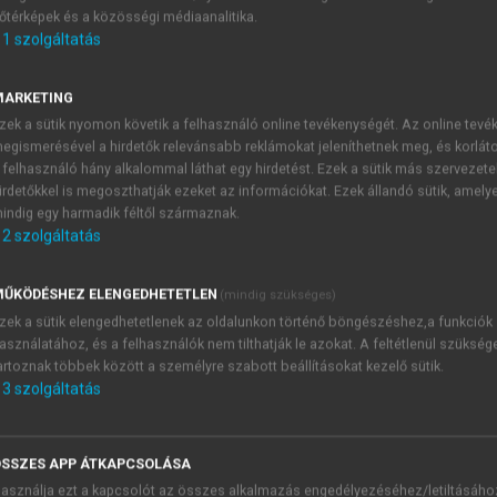
őtérképek és a közösségi médiaanalitika.
E-MAIL-CÍM
1
szolgáltatás
MARKETING
NÉV
zek a sütik nyomon követik a felhasználó online tevékenységét. Az online tev
egismerésével a hirdetők relevánsabb reklámokat jeleníthetnek meg, és korlát
 felhasználó hány alkalommal láthat egy hirdetést. Ezek a sütik más szervezete
JELSZÓ
irdetőkkel is megoszthatják ezeket az információkat. Ezek állandó sütik, amely
indig egy harmadik féltől származnak.
2
szolgáltatás
JELSZÓ ÚJRA
PÉS
ŰKÖDÉSHEZ ELENGEDHETETLEN
(mindig szükséges)
zek a sütik elengedhetetlenek az oldalunkon történő böngészéshez,a funkciók
asználatához, és a felhasználók nem tilthatják le azokat. A feltétlenül szükség
Kérek értesítést a MeRSZ új
artoznak többek között a személyre szabott beállításokat kezelő sütik.
Kérek értesítést az Akadémi
3
szolgáltatás
akcióiról.
 VAGY?
Az
Adatkezelési tájékozta
yi azonosítóval
veszem és elfogadom.
SSZES APP ÁTKAPCSOLÁSA
Az
Általános vásárlási felt
asználja ezt a kapcsolót az összes alkalmazás engedélyezéséhez/letiltásáho