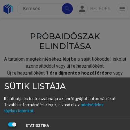
person
search
menu
BELÉPÉS
PRÓBAIDŐSZAK
ELINDÍTÁSA
A tartalom megtekintéséhez lépj be a saját fiókoddal, iskolai
azonosítóddal vagy új felhasználóként.
Új felhasználóként
1 óra díjmentes hozzáférésre
vagy
jogosult.
SÜTIK LISTÁJA
A próbaidőszak elindításához,
jelentkezz
be meglévő
fiókoddal,
vagy hozz létre új fiókot.
Itt láthatja és testreszabhatja az önről gyűjtött információkat.
További információért kérjük, olvasd el az
adatvédelmi
A regisztráció után a
próbaidőszak
automatikusan
elindul.
tájékoztatónkat
.
BELÉPÉS SAJÁT FIÓKKAL
STATISZTIKA