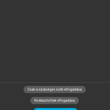
Jelöld meg a számodra fontos részeket, és
készíts
saját
jegyzeteket!
Egyéni előfizetéssel további
MeRSZ+ funkciókat
és
tartalmakat is elérhetsz.
Csak a szükséges sütik elfogadása
SZERZŐKNEK
CÉGEKNEK
KÖNYVTÁROSOKNAK
Kiválasztottak elfogadása
SZERKESZTÉSI ÉS LEKTORÁLÁSI ALAPELVEK