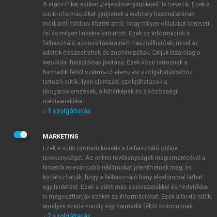
A statisztikai sütiket „teljesítménysütiknek” is nevezik. Ezek a
sütik információkat gyűjtenek a webhely használatának
módjáról, többek között arról, hogy milyen oldalakat keresett
ÚJ FIÓK LÉTREHOZÁSA
fel és milyen linkekre kattintott. Ezek az információk a
1 óra díjmentes hozzáférés
felhasználó azonosítására nem használhatóak, mivel az
adatok összesítettek és anonimizáltak. Céljuk kizárólag a
weboldal funkcióinak javítása. Ezek közé tartoznak a
E-MAIL-CÍM
harmadik féltől származó elemzési szolgáltatásokhoz
tartozó sütik; ilyen elemzési szolgáltatások a
látogatóelemzések, a hőtérképek és a közösségi
NÉV
médiaanalitika.
↓
1
szolgáltatás
JELSZÓ
MARKETING
Ezek a sütik nyomon követik a felhasználó online
tevékenységét. Az online tevékenységek megismerésével a
JELSZÓ ÚJRA
hirdetők relevánsabb reklámokat jeleníthetnek meg, és
korlátozhatják, hogy a felhasználó hány alkalommal láthat
egy hirdetést. Ezek a sütik más szervezetekkel és hirdetőkkel
is megoszthatják ezeket az információkat. Ezek állandó sütik,
Kérek értesítést a MeRSZ újdonságairól, akcióiról.
amelyek szinte mindig egy harmadik féltől származnak.
↓
2
szolgáltatás