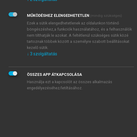
Kérek értesítést az Akadémiai Kiadó Zrt. újdonságairól,
akcióiról.
MŰKÖDÉSHEZ ELENGEDHETETLEN
(mindig szükséges)
Az
Adatkezelési tájékoztatóban
foglaltakat tudomásul
veszem és elfogadom.
Ezek a sütik elengedhetetlenek az oldalunkon történő
Az
Általános vásárlási feltételeket
, valamint a
szotar.net
és a
böngészéshez,a funkciók használatához, és a felhasználók
mersz.hu
oldalak licencszerződéseiben foglaltakat
nem tilthatják le azokat. A feltétlenül szükséges sütik közé
tudomásul veszem és elfogadom.
tartoznak többek között a személyre szabott beállításokat
kezelő sütik.
↓
3
szolgáltatás
KIPRÓBÁLOM
ÖSSZES APP ÁTKAPCSOLÁSA
Használja ezt a kapcsolót az összes alkalmazás
engedélyezéséhez/letiltásához.
MIÉRT ÉRDEMES A MERSZ ONLINE
OKOSKÖNYVTÁRAT HASZNÁLNI?