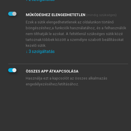
Kérek értesítést az Akadémiai Kiadó Zrt. újdonságairól,
akcióiról.
MŰKÖDÉSHEZ ELENGEDHETETLEN
(mindig szükséges)
Az
Adatkezelési tájékoztatóban
foglaltakat tudomásul
veszem és elfogadom.
Ezek a sütik elengedhetetlenek az oldalunkon történő
Az
Általános vásárlási feltételeket
, valamint a
szotar.net
és a
böngészéshez,a funkciók használatához, és a felhasználók
mersz.hu
oldalak licencszerződéseiben foglaltakat
nem tilthatják le azokat. A feltétlenül szükséges sütik közé
tudomásul veszem és elfogadom.
tartoznak többek között a személyre szabott beállításokat
kezelő sütik.
↓
3
szolgáltatás
KIPRÓBÁLOM
ÖSSZES APP ÁTKAPCSOLÁSA
Használja ezt a kapcsolót az összes alkalmazás
engedélyezéséhez/letiltásához.
MIÉRT ÉRDEMES A MERSZ ONLINE
OKOSKÖNYVTÁRAT HASZNÁLNI?