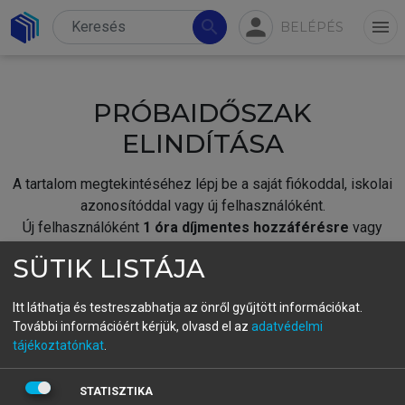
person
search
menu
BELÉPÉS
PRÓBAIDŐSZAK
ELINDÍTÁSA
A tartalom megtekintéséhez lépj be a saját fiókoddal, iskolai
azonosítóddal vagy új felhasználóként.
Új felhasználóként
1 óra díjmentes hozzáférésre
vagy
jogosult.
SÜTIK LISTÁJA
A próbaidőszak elindításához,
jelentkezz
be meglévő
fiókoddal,
vagy hozz létre új fiókot.
Itt láthatja és testreszabhatja az önről gyűjtött információkat.
További információért kérjük, olvasd el az
adatvédelmi
A regisztráció után a
próbaidőszak
automatikusan
elindul.
tájékoztatónkat
.
BELÉPÉS SAJÁT FIÓKKAL
STATISZTIKA