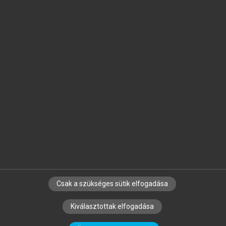
Jelöld meg a számodra fontos részeket, és
készíts
saját
jegyzeteket!
Egyéni előfizetéssel további
MeRSZ+ funkciókat
és
tartalmakat is elérhetsz.
Csak a szükséges sütik elfogadása
SZERZŐKNEK
CÉGEKNEK
KÖNYVTÁROSOKNAK
Kiválasztottak elfogadása
SZERKESZTÉSI ÉS LEKTORÁLÁSI ALAPELVEK