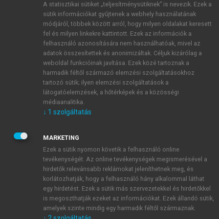
A statisztikai sütiket „teljesítménysütiknek” is nevezik. Ezek a
sütik információkat gyűjtenek a webhely használatának
módjáról, többek között arról, hogy milyen oldalakat keresett
ÚJ FIÓK LÉTREHOZÁSA
fel és milyen linkekre kattintott. Ezek az információk a
1 óra díjmentes hozzáférés
felhasználó azonosítására nem használhatóak, mivel az
adatok összesítettek és anonimizáltak. Céljuk kizárólag a
weboldal funkcióinak javítása. Ezek közé tartoznak a
E-MAIL-CÍM
harmadik féltől származó elemzési szolgáltatásokhoz
tartozó sütik; ilyen elemzési szolgáltatások a
látogatóelemzések, a hőtérképek és a közösségi
NÉV
médiaanalitika.
↓
1
szolgáltatás
JELSZÓ
MARKETING
Ezek a sütik nyomon követik a felhasználó online
tevékenységét. Az online tevékenységek megismerésével a
JELSZÓ ÚJRA
hirdetők relevánsabb reklámokat jeleníthetnek meg, és
korlátozhatják, hogy a felhasználó hány alkalommal láthat
egy hirdetést. Ezek a sütik más szervezetekkel és hirdetőkkel
is megoszthatják ezeket az információkat. Ezek állandó sütik,
Kérek értesítést a MeRSZ újdonságairól, akcióiról.
amelyek szinte mindig egy harmadik féltől származnak.
↓
2
szolgáltatás