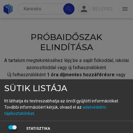
person
search
menu
BELÉPÉS
PRÓBAIDŐSZAK
ELINDÍTÁSA
A tartalom megtekintéséhez lépj be a saját fiókoddal, iskolai
azonosítóddal vagy új felhasználóként.
Új felhasználóként
1 óra díjmentes hozzáférésre
vagy
jogosult.
SÜTIK LISTÁJA
A próbaidőszak elindításához,
jelentkezz
be meglévő
fiókoddal,
vagy hozz létre új fiókot.
Itt láthatja és testreszabhatja az önről gyűjtött információkat.
További információért kérjük, olvasd el az
adatvédelmi
A regisztráció után a
próbaidőszak
automatikusan
elindul.
tájékoztatónkat
.
BELÉPÉS SAJÁT FIÓKKAL
STATISZTIKA