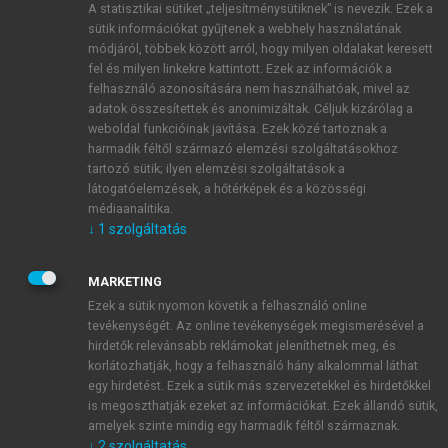
A statisztikai sütiket „teljesítménysütiknek” is nevezik. Ezek a
sütik információkat gyűjtenek a webhely használatának
módjáról, többek között arról, hogy milyen oldalakat keresett
ÚJ FIÓK LÉTREHOZÁSA
fel és milyen linkekre kattintott. Ezek az információk a
1 óra díjmentes hozzáférés
felhasználó azonosítására nem használhatóak, mivel az
adatok összesítettek és anonimizáltak. Céljuk kizárólag a
weboldal funkcióinak javítása. Ezek közé tartoznak a
E-MAIL-CÍM
harmadik féltől származó elemzési szolgáltatásokhoz
tartozó sütik; ilyen elemzési szolgáltatások a
látogatóelemzések, a hőtérképek és a közösségi
NÉV
médiaanalitika.
↓
1
szolgáltatás
JELSZÓ
MARKETING
Ezek a sütik nyomon követik a felhasználó online
tevékenységét. Az online tevékenységek megismerésével a
JELSZÓ ÚJRA
hirdetők relevánsabb reklámokat jeleníthetnek meg, és
korlátozhatják, hogy a felhasználó hány alkalommal láthat
egy hirdetést. Ezek a sütik más szervezetekkel és hirdetőkkel
is megoszthatják ezeket az információkat. Ezek állandó sütik,
Kérek értesítést a MeRSZ újdonságairól, akcióiról.
amelyek szinte mindig egy harmadik féltől származnak.
↓
2
szolgáltatás