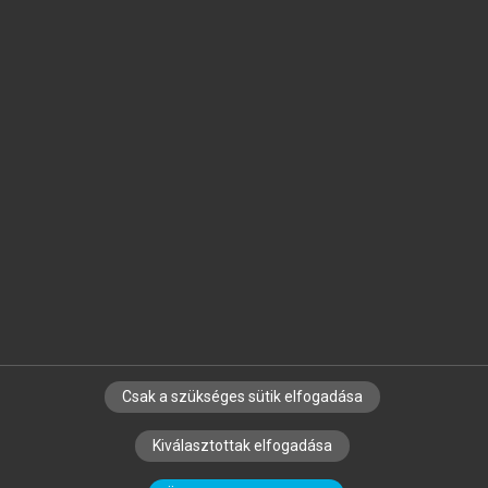
Jelöld meg a számodra fontos részeket, és
készíts
saját
jegyzeteket!
Egyéni előfizetéssel további
MeRSZ+ funkciókat
és
tartalmakat is elérhetsz.
Csak a szükséges sütik elfogadása
SZERZŐKNEK
CÉGEKNEK
KÖNYVTÁROSOKNAK
Kiválasztottak elfogadása
SZERKESZTÉSI ÉS LEKTORÁLÁSI ALAPELVEK