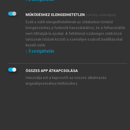
Kérek értesítést az Akadémiai Kiadó Zrt. újdonságairól,
akcióiról.
MŰKÖDÉSHEZ ELENGEDHETETLEN
(mindig szükséges)
Az
Adatkezelési tájékoztatóban
foglaltakat tudomásul
veszem és elfogadom.
Ezek a sütik elengedhetetlenek az oldalunkon történő
Az
Általános vásárlási feltételeket
, valamint a
szotar.net
és a
böngészéshez,a funkciók használatához, és a felhasználók
mersz.hu
oldalak licencszerződéseiben foglaltakat
nem tilthatják le azokat. A feltétlenül szükséges sütik közé
tudomásul veszem és elfogadom.
tartoznak többek között a személyre szabott beállításokat
kezelő sütik.
↓
3
szolgáltatás
KIPRÓBÁLOM
ÖSSZES APP ÁTKAPCSOLÁSA
Használja ezt a kapcsolót az összes alkalmazás
engedélyezéséhez/letiltásához.
MIÉRT ÉRDEMES A MERSZ ONLINE
OKOSKÖNYVTÁRAT HASZNÁLNI?