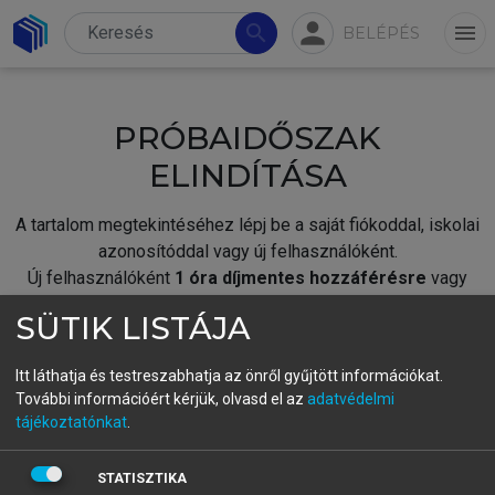
person
search
menu
BELÉPÉS
PRÓBAIDŐSZAK
ELINDÍTÁSA
A tartalom megtekintéséhez lépj be a saját fiókoddal, iskolai
azonosítóddal vagy új felhasználóként.
Új felhasználóként
1 óra díjmentes hozzáférésre
vagy
jogosult.
SÜTIK LISTÁJA
A próbaidőszak elindításához,
jelentkezz
be meglévő
fiókoddal,
vagy hozz létre új fiókot.
Itt láthatja és testreszabhatja az önről gyűjtött információkat.
További információért kérjük, olvasd el az
adatvédelmi
A regisztráció után a
próbaidőszak
automatikusan
elindul.
tájékoztatónkat
.
BELÉPÉS SAJÁT FIÓKKAL
STATISZTIKA