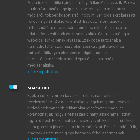
A statisztikai sütiket „teljesítménysütiknek” is nevezik. Ezek a
sütik információkat gyűjtenek a webhely használatának
módjáról, többek között arról, hogy milyen oldalakat keresett
ÚJ FIÓK LÉTREHOZÁSA
fel és milyen linkekre kattintott. Ezek az információk a
1 óra díjmentes hozzáférés
felhasználó azonosítására nem használhatóak, mivel az
adatok összesítettek és anonimizáltak. Céljuk kizárólag a
weboldal funkcióinak javítása. Ezek közé tartoznak a
E-MAIL-CÍM
harmadik féltől származó elemzési szolgáltatásokhoz
tartozó sütik; ilyen elemzési szolgáltatások a
látogatóelemzések, a hőtérképek és a közösségi
NÉV
médiaanalitika.
↓
1
szolgáltatás
JELSZÓ
MARKETING
Ezek a sütik nyomon követik a felhasználó online
tevékenységét. Az online tevékenységek megismerésével a
JELSZÓ ÚJRA
hirdetők relevánsabb reklámokat jeleníthetnek meg, és
korlátozhatják, hogy a felhasználó hány alkalommal láthat
egy hirdetést. Ezek a sütik más szervezetekkel és hirdetőkkel
is megoszthatják ezeket az információkat. Ezek állandó sütik,
Kérek értesítést a MeRSZ újdonságairól, akcióiról.
amelyek szinte mindig egy harmadik féltől származnak.
↓
2
szolgáltatás