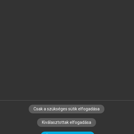
Jelöld meg a számodra fontos részeket, és
készíts
saját
jegyzeteket!
Egyéni előfizetéssel további
MeRSZ+ funkciókat
és
tartalmakat is elérhetsz.
Csak a szükséges sütik elfogadása
SZERZŐKNEK
CÉGEKNEK
KÖNYVTÁROSOKNAK
Kiválasztottak elfogadása
SZERKESZTÉSI ÉS LEKTORÁLÁSI ALAPELVEK