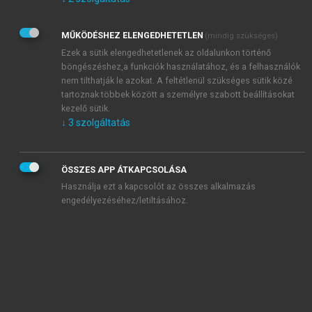
Kérek értesítést az Akadémiai Kiadó Zrt. újdonságairól,
akcióiról.
MŰKÖDÉSHEZ ELENGEDHETETLEN
(mindig szükséges)
Az
Adatkezelési tájékoztatóban
foglaltakat tudomásul
veszem és elfogadom.
Ezek a sütik elengedhetetlenek az oldalunkon történő
Az
Általános vásárlási feltételeket
, valamint a
szotar.net
és a
böngészéshez,a funkciók használatához, és a felhasználók
mersz.hu
oldalak licencszerződéseiben foglaltakat
nem tilthatják le azokat. A feltétlenül szükséges sütik közé
tudomásul veszem és elfogadom.
tartoznak többek között a személyre szabott beállításokat
kezelő sütik.
↓
3
szolgáltatás
KIPRÓBÁLOM
ÖSSZES APP ÁTKAPCSOLÁSA
Használja ezt a kapcsolót az összes alkalmazás
engedélyezéséhez/letiltásához.
MIÉRT ÉRDEMES A MERSZ ONLINE
OKOSKÖNYVTÁRAT HASZNÁLNI?