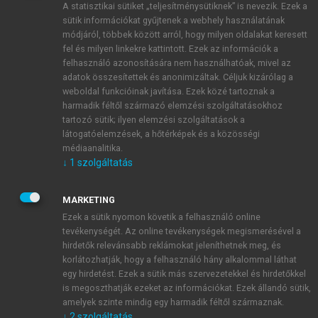
A statisztikai sütiket „teljesítménysütiknek” is nevezik. Ezek a
sütik információkat gyűjtenek a webhely használatának
módjáról, többek között arról, hogy milyen oldalakat keresett
ÚJ FIÓK LÉTREHOZÁSA
fel és milyen linkekre kattintott. Ezek az információk a
1 óra díjmentes hozzáférés
felhasználó azonosítására nem használhatóak, mivel az
adatok összesítettek és anonimizáltak. Céljuk kizárólag a
weboldal funkcióinak javítása. Ezek közé tartoznak a
E-MAIL-CÍM
harmadik féltől származó elemzési szolgáltatásokhoz
tartozó sütik; ilyen elemzési szolgáltatások a
látogatóelemzések, a hőtérképek és a közösségi
NÉV
médiaanalitika.
↓
1
szolgáltatás
JELSZÓ
MARKETING
Ezek a sütik nyomon követik a felhasználó online
tevékenységét. Az online tevékenységek megismerésével a
JELSZÓ ÚJRA
hirdetők relevánsabb reklámokat jeleníthetnek meg, és
korlátozhatják, hogy a felhasználó hány alkalommal láthat
egy hirdetést. Ezek a sütik más szervezetekkel és hirdetőkkel
is megoszthatják ezeket az információkat. Ezek állandó sütik,
Kérek értesítést a MeRSZ újdonságairól, akcióiról.
amelyek szinte mindig egy harmadik féltől származnak.
↓
2
szolgáltatás