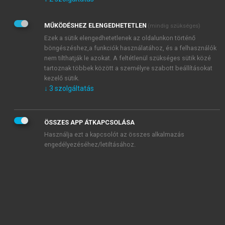
Kérek értesítést az Akadémiai Kiadó Zrt. újdonságairól,
akcióiról.
MŰKÖDÉSHEZ ELENGEDHETETLEN
(mindig szükséges)
Az
Adatkezelési tájékoztatóban
foglaltakat tudomásul
veszem és elfogadom.
Ezek a sütik elengedhetetlenek az oldalunkon történő
Az
Általános vásárlási feltételeket
, valamint a
szotar.net
és a
böngészéshez,a funkciók használatához, és a felhasználók
mersz.hu
oldalak licencszerződéseiben foglaltakat
nem tilthatják le azokat. A feltétlenül szükséges sütik közé
tudomásul veszem és elfogadom.
tartoznak többek között a személyre szabott beállításokat
kezelő sütik.
↓
3
szolgáltatás
KIPRÓBÁLOM
ÖSSZES APP ÁTKAPCSOLÁSA
Használja ezt a kapcsolót az összes alkalmazás
engedélyezéséhez/letiltásához.
MIÉRT ÉRDEMES A MERSZ ONLINE
OKOSKÖNYVTÁRAT HASZNÁLNI?