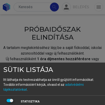
person
search
menu
BELÉPÉS
PRÓBAIDŐSZAK
ELINDÍTÁSA
A tartalom megtekintéséhez lépj be a saját fiókoddal, iskolai
azonosítóddal vagy új felhasználóként.
Új felhasználóként
1 óra díjmentes hozzáférésre
vagy
jogosult.
SÜTIK LISTÁJA
A próbaidőszak elindításához,
jelentkezz
be meglévő
fiókoddal,
vagy hozz létre új fiókot.
Itt láthatja és testreszabhatja az önről gyűjtött információkat.
További információért kérjük, olvasd el az
adatvédelmi
A regisztráció után a
próbaidőszak
automatikusan
elindul.
tájékoztatónkat
.
BELÉPÉS SAJÁT FIÓKKAL
STATISZTIKA