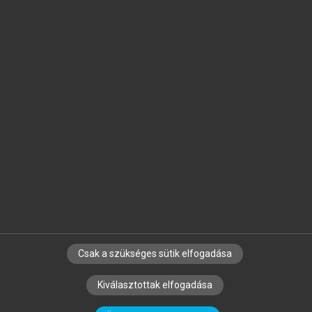
Jelöld meg a számodra fontos részeket, és
készíts
saját
jegyzeteket!
Egyéni előfizetéssel további
MeRSZ+ funkciókat
és
tartalmakat is elérhetsz.
Csak a szükséges sütik elfogadása
SZERZŐKNEK
CÉGEKNEK
KÖNYVTÁROSOKNAK
Kiválasztottak elfogadása
SZERKESZTÉSI ÉS LEKTORÁLÁSI ALAPELVEK