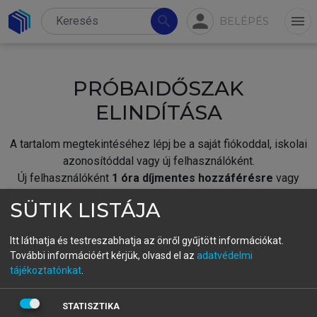
person
search
menu
BELÉPÉS
PRÓBAIDŐSZAK
ELINDÍTÁSA
A tartalom megtekintéséhez lépj be a saját fiókoddal, iskolai
azonosítóddal vagy új felhasználóként.
Új felhasználóként
1 óra díjmentes hozzáférésre
vagy
jogosult.
SÜTIK LISTÁJA
A próbaidőszak elindításához,
jelentkezz
be meglévő
fiókoddal,
vagy hozz létre új fiókot.
Itt láthatja és testreszabhatja az önről gyűjtött információkat.
További információért kérjük, olvasd el az
adatvédelmi
A regisztráció után a
próbaidőszak
automatikusan
elindul.
tájékoztatónkat
.
BELÉPÉS SAJÁT FIÓKKAL
STATISZTIKA