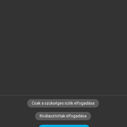
Jelöld meg a számodra fontos részeket, és
készíts
saját
jegyzeteket!
Egyéni előfizetéssel további
MeRSZ+ funkciókat
és
tartalmakat is elérhetsz.
Csak a szükséges sütik elfogadása
SZERZŐKNEK
CÉGEKNEK
KÖNYVTÁROSOKNAK
Kiválasztottak elfogadása
SZERKESZTÉSI ÉS LEKTORÁLÁSI ALAPELVEK