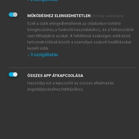
Kérek értesítést az Akadémiai Kiadó Zrt. újdonságairól,
akcióiról.
MŰKÖDÉSHEZ ELENGEDHETETLEN
(mindig szükséges)
Az
Adatkezelési tájékoztatóban
foglaltakat tudomásul
veszem és elfogadom.
Ezek a sütik elengedhetetlenek az oldalunkon történő
Az
Általános vásárlási feltételeket
, valamint a
szotar.net
és a
böngészéshez,a funkciók használatához, és a felhasználók
mersz.hu
oldalak licencszerződéseiben foglaltakat
nem tilthatják le azokat. A feltétlenül szükséges sütik közé
tudomásul veszem és elfogadom.
tartoznak többek között a személyre szabott beállításokat
kezelő sütik.
↓
3
szolgáltatás
KIPRÓBÁLOM
ÖSSZES APP ÁTKAPCSOLÁSA
Használja ezt a kapcsolót az összes alkalmazás
engedélyezéséhez/letiltásához.
MIÉRT ÉRDEMES A MERSZ ONLINE
OKOSKÖNYVTÁRAT HASZNÁLNI?