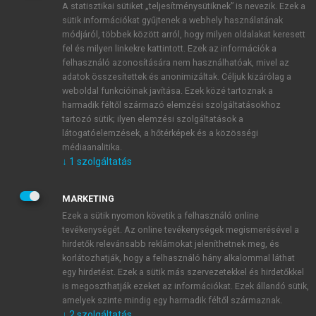
A statisztikai sütiket „teljesítménysütiknek” is nevezik. Ezek a
sütik információkat gyűjtenek a webhely használatának
módjáról, többek között arról, hogy milyen oldalakat keresett
ÚJ FIÓK LÉTREHOZÁSA
fel és milyen linkekre kattintott. Ezek az információk a
1 óra díjmentes hozzáférés
felhasználó azonosítására nem használhatóak, mivel az
adatok összesítettek és anonimizáltak. Céljuk kizárólag a
weboldal funkcióinak javítása. Ezek közé tartoznak a
E-MAIL-CÍM
harmadik féltől származó elemzési szolgáltatásokhoz
tartozó sütik; ilyen elemzési szolgáltatások a
látogatóelemzések, a hőtérképek és a közösségi
NÉV
médiaanalitika.
↓
1
szolgáltatás
JELSZÓ
MARKETING
Ezek a sütik nyomon követik a felhasználó online
tevékenységét. Az online tevékenységek megismerésével a
JELSZÓ ÚJRA
hirdetők relevánsabb reklámokat jeleníthetnek meg, és
korlátozhatják, hogy a felhasználó hány alkalommal láthat
egy hirdetést. Ezek a sütik más szervezetekkel és hirdetőkkel
is megoszthatják ezeket az információkat. Ezek állandó sütik,
Kérek értesítést a MeRSZ újdonságairól, akcióiról.
amelyek szinte mindig egy harmadik féltől származnak.
↓
2
szolgáltatás