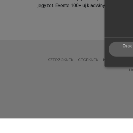
jegyzet. Évente 100+ új kiadvány.
kiadvá
Csak 
SZERZŐKNEK
CÉGEKNEK
KÖNYVTÁROSO
L
Verzió: 2.7.2