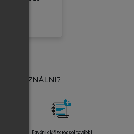
erződéseiben foglaltakat
ogadom.
ÓBÁLOM
AT HASZNÁLNI?
ntos
Egyéni előfizetéssel további