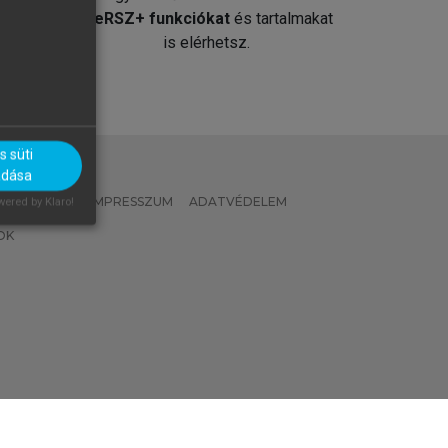
át
MeRSZ+ funkciókat
és tartalmakat
is elérhetsz.
 süti
adása
 IRÁNYELVEK
IMPRESSZUM
ADATVÉDELEM
ered by Klaro!
OK