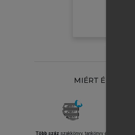
MIÉRT ÉRDEME
Több száz
szakkönyv, tankönyv és
Jel