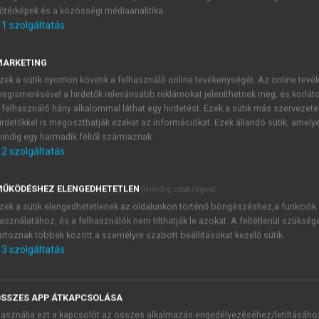
őtérképek és a közösségi médiaanalitika.
E-MAIL-CÍM
1
szolgáltatás
MARKETING
NÉV
zek a sütik nyomon követik a felhasználó online tevékenységét. Az online tev
egismerésével a hirdetők relevánsabb reklámokat jeleníthetnek meg, és korlát
 felhasználó hány alkalommal láthat egy hirdetést. Ezek a sütik más szervezete
JELSZÓ
irdetőkkel is megoszthatják ezeket az információkat. Ezek állandó sütik, amely
indig egy harmadik féltől származnak.
2
szolgáltatás
JELSZÓ ÚJRA
PÉS
ŰKÖDÉSHEZ ELENGEDHETETLEN
(mindig szükséges)
zek a sütik elengedhetetlenek az oldalunkon történő böngészéshez,a funkciók
asználatához, és a felhasználók nem tilthatják le azokat. A feltétlenül szükség
Kérek értesítést a MeRSZ új
artoznak többek között a személyre szabott beállításokat kezelő sütik.
Kérek értesítést az Akadémi
3
szolgáltatás
akcióiról.
 VAGY?
Az
Adatkezelési tájékozta
yi azonosítóval
veszem és elfogadom.
SSZES APP ÁTKAPCSOLÁSA
Az
Általános vásárlási felt
asználja ezt a kapcsolót az összes alkalmazás engedélyezéséhez/letiltásáho