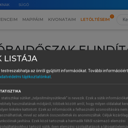
KNAK
SÚGÓ
VENCEIM
MAPPÁIM
KIVONATAIM
LETÖLTÉSEIM
ÓBAIDŐSZAK ELINDÍT
 LISTÁJA
intéséhez lépj be a saját fiókoddal, iskolai azonosítóddal vagy ú
és testreszabhatja az önről gyűjtött információkat.
További információért 
Új felhasználóként
1 óra díjmentes hozzáférésre
vagy jogosult
adatvédelmi tájékoztatónkat
.
k elindításához,
jelentkezz
be meglévő fiókoddal,
vagy hozz lé
A regisztráció után a
próbaidőszak
automatikusan
elindul.
TATISZTIKA
 statisztikai sütiket „teljesítménysütiknek” is nevezik. Ezek a sütik információka
ebhely használatának módjáról, többek között arról, hogy milyen oldalakat kere
ilyen linkekre kattintott. Ezek az információk a felhasználó azonosítására nem
ÚJ FIÓK 
ÁT FIÓKKAL
asználhatóak, mivel az adatok összesítettek és anonimizáltak. Céljuk kizáróla
1 óra díjme
unkcióinak javítása. Ezek közé tartoznak a harmadik féltől származó elemzési
zolgáltatásokhoz tartozó sütik; ilyen elemzési szolgáltatások a látogatóelemz