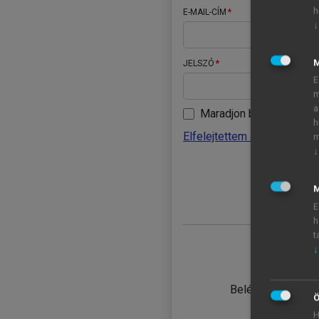
h
E-MAIL-CÍM
↓
JELSZÓ
E
m
a
Maradjon belépve
h
Elfelejtettem a jelszavamat
m
↓
BELÉ
M
E
h
t
↓
TANULÓ
Belépés intézmén
Ö
H