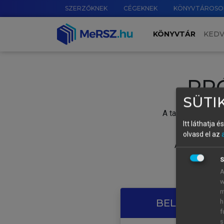
SZERZŐKNEK
CÉGEKNEK
KÖNYVTÁROSO
KÖNYVTÁR
KED
PR
SÜTIK
A tartalom megtek
Itt láthatja 
olvasd el az
A próbaidősza
S
A
w
m
BELÉPÉS SAJ
h
f
s