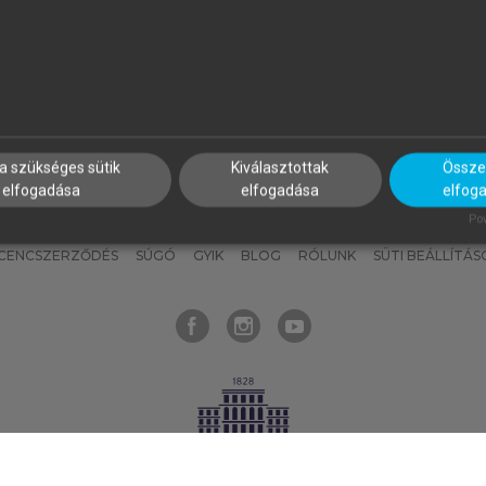
nyokat, hogy bármikor azonnal
részeket, és
készíts
saj
hozzájuk férhess!
jegyzeteket!
a szükséges sütik
Kiválasztottak
Összes
elfogadása
elfogadása
elfog
KNAK
SZERKESZTÉSI ÉS LEKTORÁLÁSI ALAPELVEK
MI – ÁLTALÁNOS
Pow
ICENCSZERZŐDÉS
SÚGÓ
GYIK
BLOG
RÓLUNK
SÜTI BEÁLLÍTÁS