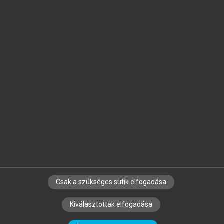
Jelöld meg a számodra fontos részeket, és
készíts
saját
jegyzeteket!
Egyéni előfizetéssel további
MeRSZ+ funkciókat
és
tartalmakat is elérhetsz.
Csak a szükséges sütik elfogadása
SZERZŐKNEK
CÉGEKNEK
KÖNYVTÁROSOKNAK
Kiválasztottak elfogadása
SZERKESZTÉSI ÉS LEKTORÁLÁSI ALAPELVEK