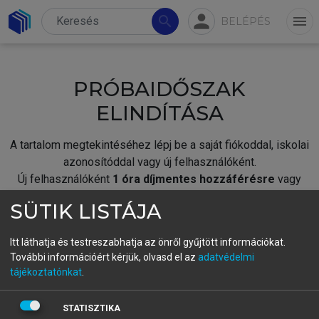
person
search
menu
BELÉPÉS
PRÓBAIDŐSZAK
ELINDÍTÁSA
A tartalom megtekintéséhez lépj be a saját fiókoddal, iskolai
azonosítóddal vagy új felhasználóként.
Új felhasználóként
1 óra díjmentes hozzáférésre
vagy
jogosult.
SÜTIK LISTÁJA
A próbaidőszak elindításához,
jelentkezz
be meglévő
fiókoddal,
vagy hozz létre új fiókot.
Itt láthatja és testreszabhatja az önről gyűjtött információkat.
További információért kérjük, olvasd el az
adatvédelmi
A regisztráció után a
próbaidőszak
automatikusan
elindul.
tájékoztatónkat
.
BELÉPÉS SAJÁT FIÓKKAL
STATISZTIKA