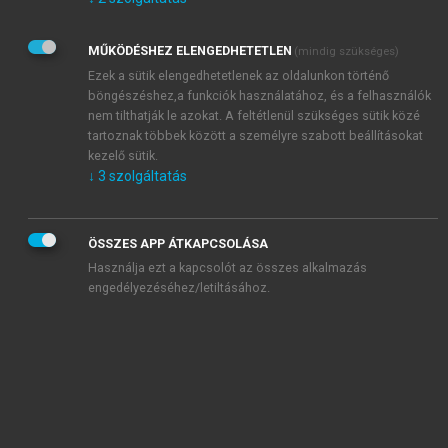
Kérek értesítést az Akadémiai Kiadó Zrt. újdonságairól,
akcióiról.
MŰKÖDÉSHEZ ELENGEDHETETLEN
(mindig szükséges)
Az
Adatkezelési tájékoztatóban
foglaltakat tudomásul
veszem és elfogadom.
Ezek a sütik elengedhetetlenek az oldalunkon történő
Az
Általános vásárlási feltételeket
, valamint a
szotar.net
és a
böngészéshez,a funkciók használatához, és a felhasználók
mersz.hu
oldalak licencszerződéseiben foglaltakat
nem tilthatják le azokat. A feltétlenül szükséges sütik közé
tudomásul veszem és elfogadom.
tartoznak többek között a személyre szabott beállításokat
kezelő sütik.
↓
3
szolgáltatás
KIPRÓBÁLOM
ÖSSZES APP ÁTKAPCSOLÁSA
Használja ezt a kapcsolót az összes alkalmazás
engedélyezéséhez/letiltásához.
MIÉRT ÉRDEMES A MERSZ ONLINE
OKOSKÖNYVTÁRAT HASZNÁLNI?