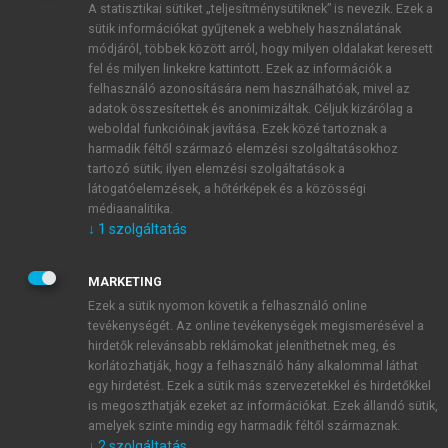
A statisztikai sütiket „teljesítménysütiknek” is nevezik. Ezek a
sütik információkat gyűjtenek a webhely használatának
módjáról, többek között arról, hogy milyen oldalakat keresett
ÚJ FIÓK LÉTREHOZÁSA
fel és milyen linkekre kattintott. Ezek az információk a
1 óra díjmentes hozzáférés
felhasználó azonosítására nem használhatóak, mivel az
adatok összesítettek és anonimizáltak. Céljuk kizárólag a
weboldal funkcióinak javítása. Ezek közé tartoznak a
E-MAIL-CÍM
harmadik féltől származó elemzési szolgáltatásokhoz
tartozó sütik; ilyen elemzési szolgáltatások a
látogatóelemzések, a hőtérképek és a közösségi
NÉV
médiaanalitika.
↓
1
szolgáltatás
JELSZÓ
MARKETING
Ezek a sütik nyomon követik a felhasználó online
tevékenységét. Az online tevékenységek megismerésével a
JELSZÓ ÚJRA
hirdetők relevánsabb reklámokat jeleníthetnek meg, és
korlátozhatják, hogy a felhasználó hány alkalommal láthat
egy hirdetést. Ezek a sütik más szervezetekkel és hirdetőkkel
is megoszthatják ezeket az információkat. Ezek állandó sütik,
Kérek értesítést a MeRSZ újdonságairól, akcióiról.
amelyek szinte mindig egy harmadik féltől származnak.
↓
2
szolgáltatás