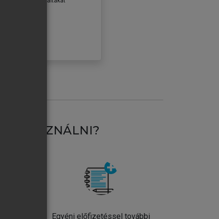
erződéseiben foglaltakat
ogadom.
ÓBÁLOM
AT HASZNÁLNI?
ntos
Egyéni előfizetéssel további