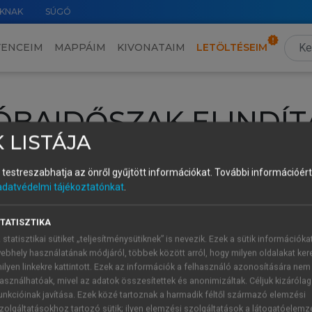
KNAK
SÚGÓ
VENCEIM
MAPPÁIM
KIVONATAIM
LETÖLTÉSEIM
ÓBAIDŐSZAK ELINDÍT
 LISTÁJA
intéséhez lépj be a saját fiókoddal, iskolai azonosítóddal vagy ú
és testreszabhatja az önről gyűjtött információkat.
További információért 
Új felhasználóként
1 óra díjmentes hozzáférésre
vagy jogosult
adatvédelmi tájékoztatónkat
.
k elindításához,
jelentkezz
be meglévő fiókoddal,
vagy hozz lé
A regisztráció után a
próbaidőszak
automatikusan
elindul.
TATISZTIKA
 statisztikai sütiket „teljesítménysütiknek” is nevezik. Ezek a sütik információka
ebhely használatának módjáról, többek között arról, hogy milyen oldalakat kere
ilyen linkekre kattintott. Ezek az információk a felhasználó azonosítására nem
ÚJ FIÓK 
ÁT FIÓKKAL
asználhatóak, mivel az adatok összesítettek és anonimizáltak. Céljuk kizáróla
1 óra díjme
unkcióinak javítása. Ezek közé tartoznak a harmadik féltől származó elemzési
zolgáltatásokhoz tartozó sütik; ilyen elemzési szolgáltatások a látogatóelemz