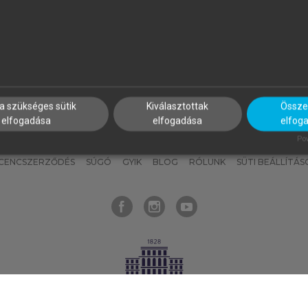
nyokat, hogy bármikor azonnal
részeket, és
készíts
saj
hozzájuk férhess!
jegyzeteket!
a szükséges sütik
Kiválasztottak
Összes
elfogadása
elfogadása
elfog
KNAK
SZERKESZTÉSI ÉS LEKTORÁLÁSI ALAPELVEK
MI – ÁLTALÁNOS
Pow
ICENCSZERZŐDÉS
SÚGÓ
GYIK
BLOG
RÓLUNK
SÜTI BEÁLLÍTÁS