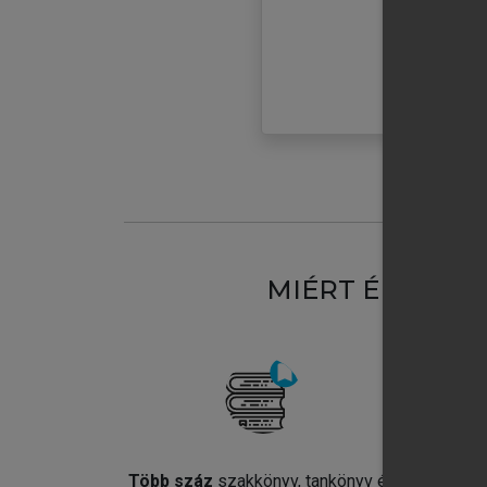
MIÉRT ÉRDEME
Több száz
szakkönyv, tankönyv és
Jel