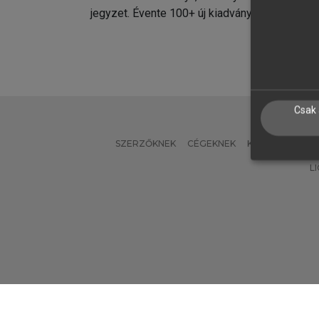
jegyzet. Évente 100+ új kiadvány.
kiadvá
Csak 
SZERZŐKNEK
CÉGEKNEK
KÖNYVTÁROSO
L
Verzió: 2.7.2