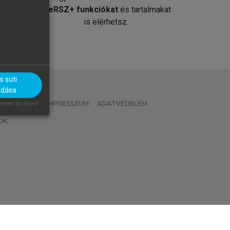
át
MeRSZ+ funkciókat
és tartalmakat
is elérhetsz.
 süti
adása
 IRÁNYELVEK
IMPRESSZUM
ADATVÉDELEM
ered by Klaro!
OK