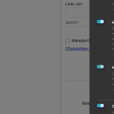
h
E-MAIL-CÍM
↓
JELSZÓ
E
m
a
Maradjon belépve
h
Elfelejtettem a jelszavamat
m
↓
BELÉ
M
E
h
t
↓
TANULÓ
Belépés intézmén
Ö
H