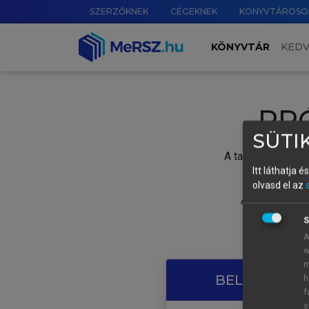
SZERZŐKNEK
CÉGEKNEK
KÖNYVTÁROSO
KÖNYVTÁR
KED
PR
SÜTIK
A tartalom megtek
Itt láthatja 
olvasd el az
A próbaidősza
S
A
w
m
BELÉPÉS SAJ
h
f
s