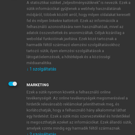
A statisztikai sütiket „teljesítménysütiknek” is nevezik. Ezek a
sütik információkat gyűjtenek a webhely használatának
módjáról, többek között arról, hogy milyen oldalakat keresett
ÚJ FIÓK LÉTREHOZÁSA
fel és milyen linkekre kattintott. Ezek az információk a
1 óra díjmentes hozzáférés
felhasználó azonosítására nem használhatóak, mivel az
adatok összesítettek és anonimizáltak. Céljuk kizárólag a
weboldal funkcióinak javítása. Ezek közé tartoznak a
E-MAIL-CÍM
harmadik féltől származó elemzési szolgáltatásokhoz
tartozó sütik; ilyen elemzési szolgáltatások a
látogatóelemzések, a hőtérképek és a közösségi
NÉV
médiaanalitika.
↓
1
szolgáltatás
JELSZÓ
MARKETING
Ezek a sütik nyomon követik a felhasználó online
tevékenységét. Az online tevékenységek megismerésével a
JELSZÓ ÚJRA
hirdetők relevánsabb reklámokat jeleníthetnek meg, és
korlátozhatják, hogy a felhasználó hány alkalommal láthat
egy hirdetést. Ezek a sütik más szervezetekkel és hirdetőkkel
is megoszthatják ezeket az információkat. Ezek állandó sütik,
Kérek értesítést a MeRSZ újdonságairól, akcióiról.
amelyek szinte mindig egy harmadik féltől származnak.
↓
2
szolgáltatás