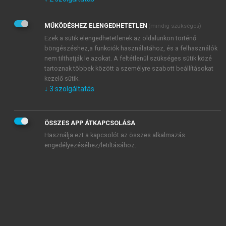
Kérek értesítést az Akadémiai Kiadó Zrt. újdonságairól,
akcióiról.
MŰKÖDÉSHEZ ELENGEDHETETLEN
(mindig szükséges)
Az
Adatkezelési tájékoztatóban
foglaltakat tudomásul
veszem és elfogadom.
Ezek a sütik elengedhetetlenek az oldalunkon történő
Az
Általános vásárlási feltételeket
, valamint a
szotar.net
és a
böngészéshez,a funkciók használatához, és a felhasználók
mersz.hu
oldalak licencszerződéseiben foglaltakat
nem tilthatják le azokat. A feltétlenül szükséges sütik közé
tudomásul veszem és elfogadom.
tartoznak többek között a személyre szabott beállításokat
kezelő sütik.
↓
3
szolgáltatás
KIPRÓBÁLOM
ÖSSZES APP ÁTKAPCSOLÁSA
Használja ezt a kapcsolót az összes alkalmazás
engedélyezéséhez/letiltásához.
MIÉRT ÉRDEMES A MERSZ ONLINE
OKOSKÖNYVTÁRAT HASZNÁLNI?