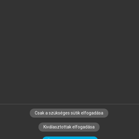
Jelöld meg a számodra fontos részeket, és
készíts
saját
jegyzeteket!
Egyéni előfizetéssel további
MeRSZ+ funkciókat
és
tartalmakat is elérhetsz.
Csak a szükséges sütik elfogadása
SZERZŐKNEK
CÉGEKNEK
KÖNYVTÁROSOKNAK
Kiválasztottak elfogadása
SZERKESZTÉSI ÉS LEKTORÁLÁSI ALAPELVEK