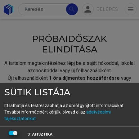
person
search
menu
BELÉPÉS
PRÓBAIDŐSZAK
ELINDÍTÁSA
A tartalom megtekintéséhez lépj be a saját fiókoddal, iskolai
azonosítóddal vagy új felhasználóként.
Új felhasználóként
1 óra díjmentes hozzáférésre
vagy
jogosult.
SÜTIK LISTÁJA
A próbaidőszak elindításához,
jelentkezz
be meglévő
fiókoddal,
vagy hozz létre új fiókot.
Itt láthatja és testreszabhatja az önről gyűjtött információkat.
További információért kérjük, olvasd el az
adatvédelmi
A regisztráció után a
próbaidőszak
automatikusan
elindul.
tájékoztatónkat
.
BELÉPÉS SAJÁT FIÓKKAL
STATISZTIKA