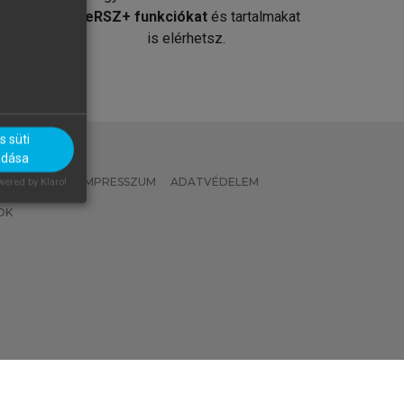
át
MeRSZ+ funkciókat
és tartalmakat
is elérhetsz.
 süti
adása
 IRÁNYELVEK
IMPRESSZUM
ADATVÉDELEM
ered by Klaro!
OK