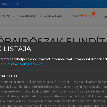
KNAK
SÚGÓ
VENCEIM
MAPPÁIM
KIVONATAIM
LETÖLTÉSEIM
ÓBAIDŐSZAK ELINDÍT
 LISTÁJA
intéséhez lépj be a saját fiókoddal, iskolai azonosítóddal vagy ú
és testreszabhatja az önről gyűjtött információkat.
További információért 
Új felhasználóként
1 óra díjmentes hozzáférésre
vagy jogosult
adatvédelmi tájékoztatónkat
.
k elindításához,
jelentkezz
be meglévő fiókoddal,
vagy hozz lé
A regisztráció után a
próbaidőszak
automatikusan
elindul.
TATISZTIKA
 statisztikai sütiket „teljesítménysütiknek” is nevezik. Ezek a sütik információka
ebhely használatának módjáról, többek között arról, hogy milyen oldalakat kere
ilyen linkekre kattintott. Ezek az információk a felhasználó azonosítására nem
ÚJ FIÓK 
ÁT FIÓKKAL
asználhatóak, mivel az adatok összesítettek és anonimizáltak. Céljuk kizáróla
1 óra díjme
unkcióinak javítása. Ezek közé tartoznak a harmadik féltől származó elemzési
zolgáltatásokhoz tartozó sütik; ilyen elemzési szolgáltatások a látogatóelemz