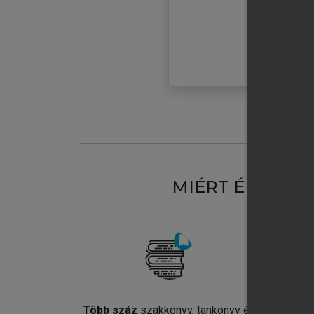
MIÉRT ÉRDEME
Több száz
szakkönyv, tankönyv és
Jel