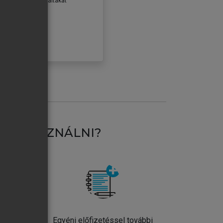
erződéseiben foglaltakat
ogadom.
ÓBÁLOM
AT HASZNÁLNI?
ntos
Egyéni előfizetéssel további