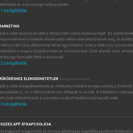
őtérképek és a közösségi médiaanalitika.
E-MAIL-CÍM
1
szolgáltatás
MARKETING
NÉV
zek a sütik nyomon követik a felhasználó online tevékenységét. Az online tev
egismerésével a hirdetők relevánsabb reklámokat jeleníthetnek meg, és korlát
 felhasználó hány alkalommal láthat egy hirdetést. Ezek a sütik más szervezete
JELSZÓ
irdetőkkel is megoszthatják ezeket az információkat. Ezek állandó sütik, amely
indig egy harmadik féltől származnak.
2
szolgáltatás
JELSZÓ ÚJRA
PÉS
ŰKÖDÉSHEZ ELENGEDHETETLEN
(mindig szükséges)
zek a sütik elengedhetetlenek az oldalunkon történő böngészéshez,a funkciók
asználatához, és a felhasználók nem tilthatják le azokat. A feltétlenül szükség
Kérek értesítést a MeRSZ új
artoznak többek között a személyre szabott beállításokat kezelő sütik.
Kérek értesítést az Akadémi
3
szolgáltatás
akcióiról.
 VAGY?
Az
Adatkezelési tájékozta
yi azonosítóval
veszem és elfogadom.
SSZES APP ÁTKAPCSOLÁSA
Az
Általános vásárlási felt
asználja ezt a kapcsolót az összes alkalmazás engedélyezéséhez/letiltásáho