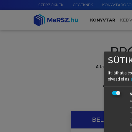
SZERZŐKNEK
CÉGEKNEK
KÖNYVTÁROSO
KÖNYVTÁR
KED
PR
SÜTIK
A tartalom megtek
Itt láthatja 
olvasd el az
A próbaidősza
S
A
w
m
BELÉPÉS SAJ
h
f
s