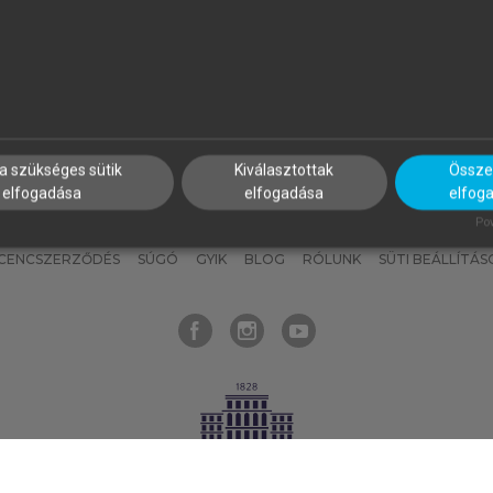
nyokat, hogy bármikor azonnal
részeket, és
készíts
saj
hozzájuk férhess!
jegyzeteket!
a szükséges sütik
Kiválasztottak
Összes
elfogadása
elfogadása
elfog
KNAK
SZERKESZTÉSI ÉS LEKTORÁLÁSI ALAPELVEK
MI – ÁLTALÁNOS
Pow
ICENCSZERZŐDÉS
SÚGÓ
GYIK
BLOG
RÓLUNK
SÜTI BEÁLLÍTÁS