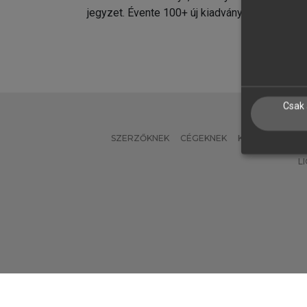
jegyzet. Évente 100+ új kiadvány.
kiadvá
Csak 
SZERZŐKNEK
CÉGEKNEK
KÖNYVTÁROSO
L
Verzió: 2.7.2