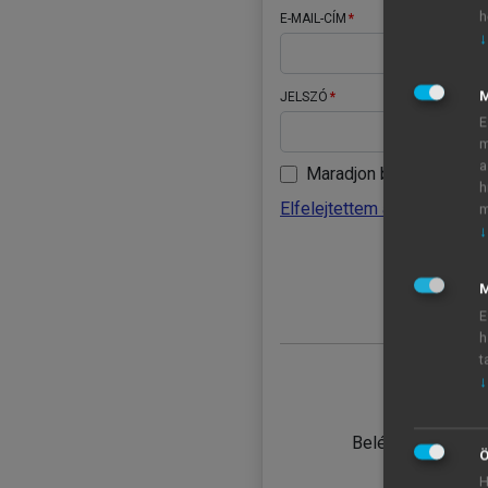
h
E-MAIL-CÍM
↓
JELSZÓ
E
m
a
Maradjon belépve
h
Elfelejtettem a jelszavamat
m
↓
BELÉ
M
E
h
t
↓
TANULÓ
Belépés intézmén
Ö
H