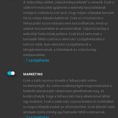
A statisztikai sütiket „teljesítménysütiknek” is nevezik. Ezek a
sütik információkat gyűjtenek a webhely használatának
módjáról, többek között arról, hogy milyen oldalakat keresett
ÚJ FIÓK LÉTREHOZÁSA
fel és milyen linkekre kattintott. Ezek az információk a
1 óra díjmentes hozzáférés
felhasználó azonosítására nem használhatóak, mivel az
adatok összesítettek és anonimizáltak. Céljuk kizárólag a
weboldal funkcióinak javítása. Ezek közé tartoznak a
E-MAIL-CÍM
harmadik féltől származó elemzési szolgáltatásokhoz
tartozó sütik; ilyen elemzési szolgáltatások a
látogatóelemzések, a hőtérképek és a közösségi
NÉV
médiaanalitika.
↓
1
szolgáltatás
JELSZÓ
MARKETING
Ezek a sütik nyomon követik a felhasználó online
tevékenységét. Az online tevékenységek megismerésével a
JELSZÓ ÚJRA
hirdetők relevánsabb reklámokat jeleníthetnek meg, és
korlátozhatják, hogy a felhasználó hány alkalommal láthat
egy hirdetést. Ezek a sütik más szervezetekkel és hirdetőkkel
is megoszthatják ezeket az információkat. Ezek állandó sütik,
Kérek értesítést a MeRSZ újdonságairól, akcióiról.
amelyek szinte mindig egy harmadik féltől származnak.
↓
2
szolgáltatás