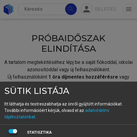
person
search
menu
BELÉPÉS
PRÓBAIDŐSZAK
ELINDÍTÁSA
A tartalom megtekintéséhez lépj be a saját fiókoddal, iskolai
azonosítóddal vagy új felhasználóként.
Új felhasználóként
1 óra díjmentes hozzáférésre
vagy
jogosult.
SÜTIK LISTÁJA
A próbaidőszak elindításához,
jelentkezz
be meglévő
fiókoddal,
vagy hozz létre új fiókot.
Itt láthatja és testreszabhatja az önről gyűjtött információkat.
További információért kérjük, olvasd el az
adatvédelmi
A regisztráció után a
próbaidőszak
automatikusan
elindul.
tájékoztatónkat
.
BELÉPÉS SAJÁT FIÓKKAL
STATISZTIKA