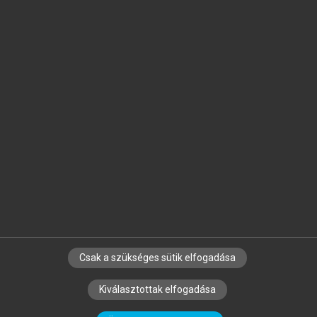
Jelöld meg a számodra fontos részeket, és
készíts
saját
jegyzeteket!
Egyéni előfizetéssel további
MeRSZ+ funkciókat
és
tartalmakat is elérhetsz.
Csak a szükséges sütik elfogadása
SZERZŐKNEK
CÉGEKNEK
KÖNYVTÁROSOKNAK
Kiválasztottak elfogadása
SZERKESZTÉSI ÉS LEKTORÁLÁSI ALAPELVEK