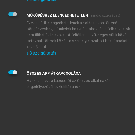
Kérek értesítést az Akadémiai Kiadó Zrt. újdonságairól,
akcióiról.
MŰKÖDÉSHEZ ELENGEDHETETLEN
(mindig szükséges)
Az
Adatkezelési tájékoztatóban
foglaltakat tudomásul
veszem és elfogadom.
Ezek a sütik elengedhetetlenek az oldalunkon történő
Az
Általános vásárlási feltételeket
, valamint a
szotar.net
és a
böngészéshez,a funkciók használatához, és a felhasználók
mersz.hu
oldalak licencszerződéseiben foglaltakat
nem tilthatják le azokat. A feltétlenül szükséges sütik közé
tudomásul veszem és elfogadom.
tartoznak többek között a személyre szabott beállításokat
kezelő sütik.
↓
3
szolgáltatás
KIPRÓBÁLOM
ÖSSZES APP ÁTKAPCSOLÁSA
Használja ezt a kapcsolót az összes alkalmazás
engedélyezéséhez/letiltásához.
MIÉRT ÉRDEMES A MERSZ ONLINE
OKOSKÖNYVTÁRAT HASZNÁLNI?