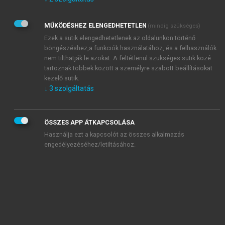
Kérek értesítést az Akadémiai Kiadó Zrt. újdonságairól,
akcióiról.
MŰKÖDÉSHEZ ELENGEDHETETLEN
(mindig szükséges)
Az
Adatkezelési tájékoztatóban
foglaltakat tudomásul
veszem és elfogadom.
Ezek a sütik elengedhetetlenek az oldalunkon történő
Az
Általános vásárlási feltételeket
, valamint a
szotar.net
és a
böngészéshez,a funkciók használatához, és a felhasználók
mersz.hu
oldalak licencszerződéseiben foglaltakat
nem tilthatják le azokat. A feltétlenül szükséges sütik közé
tudomásul veszem és elfogadom.
tartoznak többek között a személyre szabott beállításokat
kezelő sütik.
↓
3
szolgáltatás
KIPRÓBÁLOM
ÖSSZES APP ÁTKAPCSOLÁSA
Használja ezt a kapcsolót az összes alkalmazás
engedélyezéséhez/letiltásához.
MIÉRT ÉRDEMES A MERSZ ONLINE
OKOSKÖNYVTÁRAT HASZNÁLNI?