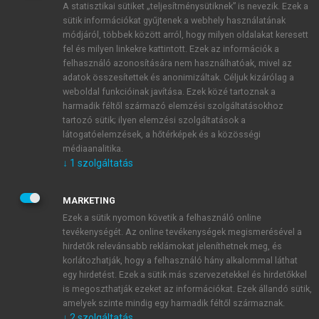
A statisztikai sütiket „teljesítménysütiknek” is nevezik. Ezek a
sütik információkat gyűjtenek a webhely használatának
módjáról, többek között arról, hogy milyen oldalakat keresett
ÚJ FIÓK LÉTREHOZÁSA
fel és milyen linkekre kattintott. Ezek az információk a
1 óra díjmentes hozzáférés
felhasználó azonosítására nem használhatóak, mivel az
adatok összesítettek és anonimizáltak. Céljuk kizárólag a
weboldal funkcióinak javítása. Ezek közé tartoznak a
E-MAIL-CÍM
harmadik féltől származó elemzési szolgáltatásokhoz
tartozó sütik; ilyen elemzési szolgáltatások a
látogatóelemzések, a hőtérképek és a közösségi
NÉV
médiaanalitika.
↓
1
szolgáltatás
JELSZÓ
MARKETING
Ezek a sütik nyomon követik a felhasználó online
tevékenységét. Az online tevékenységek megismerésével a
JELSZÓ ÚJRA
hirdetők relevánsabb reklámokat jeleníthetnek meg, és
korlátozhatják, hogy a felhasználó hány alkalommal láthat
egy hirdetést. Ezek a sütik más szervezetekkel és hirdetőkkel
is megoszthatják ezeket az információkat. Ezek állandó sütik,
Kérek értesítést a MeRSZ újdonságairól, akcióiról.
amelyek szinte mindig egy harmadik féltől származnak.
↓
2
szolgáltatás