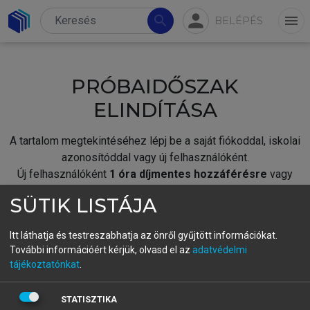
person
search
menu
BELÉPÉS
PRÓBAIDŐSZAK
ELINDÍTÁSA
A tartalom megtekintéséhez lépj be a saját fiókoddal, iskolai
azonosítóddal vagy új felhasználóként.
Új felhasználóként
1 óra díjmentes hozzáférésre
vagy
jogosult.
SÜTIK LISTÁJA
A próbaidőszak elindításához,
jelentkezz
be meglévő
fiókoddal,
vagy hozz létre új fiókot.
Itt láthatja és testreszabhatja az önről gyűjtött információkat.
További információért kérjük, olvasd el az
adatvédelmi
A regisztráció után a
próbaidőszak
automatikusan
elindul.
tájékoztatónkat
.
BELÉPÉS SAJÁT FIÓKKAL
STATISZTIKA