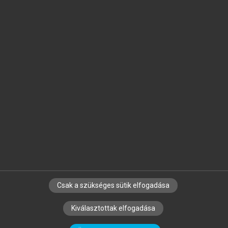
Jelöld meg a számodra fontos részeket, és
készíts
saját
jegyzeteket!
Egyéni előfizetéssel további
MeRSZ+ funkciókat
és
tartalmakat is elérhetsz.
Csak a szükséges sütik elfogadása
SZERZŐKNEK
CÉGEKNEK
KÖNYVTÁROSOKNAK
Kiválasztottak elfogadása
SZERKESZTÉSI ÉS LEKTORÁLÁSI ALAPELVEK