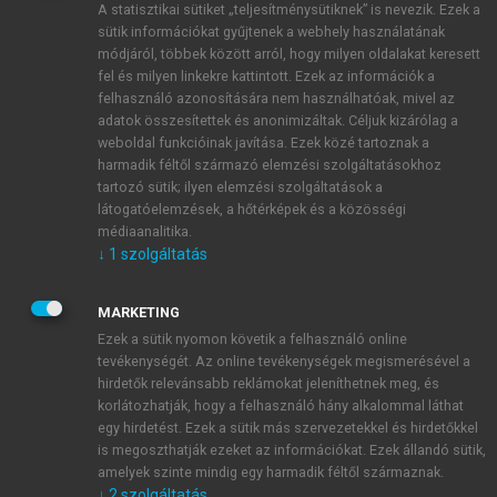
A statisztikai sütiket „teljesítménysütiknek” is nevezik. Ezek a
sütik információkat gyűjtenek a webhely használatának
módjáról, többek között arról, hogy milyen oldalakat keresett
ÚJ FIÓK LÉTREHOZÁSA
fel és milyen linkekre kattintott. Ezek az információk a
1 óra díjmentes hozzáférés
felhasználó azonosítására nem használhatóak, mivel az
adatok összesítettek és anonimizáltak. Céljuk kizárólag a
weboldal funkcióinak javítása. Ezek közé tartoznak a
E-MAIL-CÍM
harmadik féltől származó elemzési szolgáltatásokhoz
tartozó sütik; ilyen elemzési szolgáltatások a
látogatóelemzések, a hőtérképek és a közösségi
NÉV
médiaanalitika.
↓
1
szolgáltatás
JELSZÓ
MARKETING
Ezek a sütik nyomon követik a felhasználó online
tevékenységét. Az online tevékenységek megismerésével a
JELSZÓ ÚJRA
hirdetők relevánsabb reklámokat jeleníthetnek meg, és
korlátozhatják, hogy a felhasználó hány alkalommal láthat
egy hirdetést. Ezek a sütik más szervezetekkel és hirdetőkkel
is megoszthatják ezeket az információkat. Ezek állandó sütik,
Kérek értesítést a MeRSZ újdonságairól, akcióiról.
amelyek szinte mindig egy harmadik féltől származnak.
↓
2
szolgáltatás