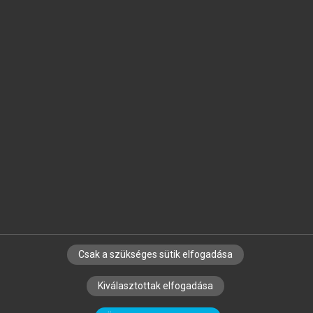
Jelöld meg a számodra fontos részeket, és
készíts
saját
jegyzeteket!
Egyéni előfizetéssel további
MeRSZ+ funkciókat
és
tartalmakat is elérhetsz.
Csak a szükséges sütik elfogadása
SZERZŐKNEK
CÉGEKNEK
KÖNYVTÁROSOKNAK
Kiválasztottak elfogadása
SZERKESZTÉSI ÉS LEKTORÁLÁSI ALAPELVEK