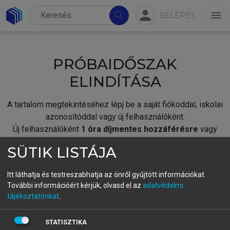
person
search
menu
BELÉPÉS
PRÓBAIDŐSZAK
ELINDÍTÁSA
A tartalom megtekintéséhez lépj be a saját fiókoddal, iskolai
azonosítóddal vagy új felhasználóként.
Új felhasználóként
1 óra díjmentes hozzáférésre
vagy
jogosult.
SÜTIK LISTÁJA
A próbaidőszak elindításához,
jelentkezz
be meglévő
fiókoddal,
vagy hozz létre új fiókot.
Itt láthatja és testreszabhatja az önről gyűjtött információkat.
További információért kérjük, olvasd el az
adatvédelmi
A regisztráció után a
próbaidőszak
automatikusan
elindul.
tájékoztatónkat
.
BELÉPÉS SAJÁT FIÓKKAL
STATISZTIKA