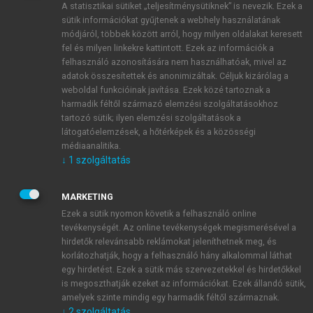
A statisztikai sütiket „teljesítménysütiknek” is nevezik. Ezek a
sütik információkat gyűjtenek a webhely használatának
módjáról, többek között arról, hogy milyen oldalakat keresett
ÚJ FIÓK LÉTREHOZÁSA
fel és milyen linkekre kattintott. Ezek az információk a
1 óra díjmentes hozzáférés
felhasználó azonosítására nem használhatóak, mivel az
adatok összesítettek és anonimizáltak. Céljuk kizárólag a
weboldal funkcióinak javítása. Ezek közé tartoznak a
E-MAIL-CÍM
harmadik féltől származó elemzési szolgáltatásokhoz
tartozó sütik; ilyen elemzési szolgáltatások a
látogatóelemzések, a hőtérképek és a közösségi
NÉV
médiaanalitika.
↓
1
szolgáltatás
JELSZÓ
MARKETING
Ezek a sütik nyomon követik a felhasználó online
tevékenységét. Az online tevékenységek megismerésével a
JELSZÓ ÚJRA
hirdetők relevánsabb reklámokat jeleníthetnek meg, és
korlátozhatják, hogy a felhasználó hány alkalommal láthat
egy hirdetést. Ezek a sütik más szervezetekkel és hirdetőkkel
is megoszthatják ezeket az információkat. Ezek állandó sütik,
Kérek értesítést a MeRSZ újdonságairól, akcióiról.
amelyek szinte mindig egy harmadik féltől származnak.
↓
2
szolgáltatás