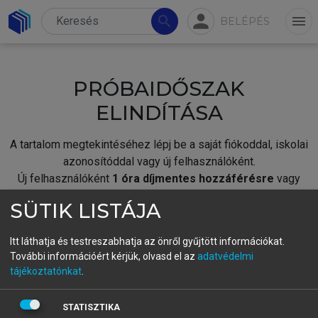
person
search
menu
BELÉPÉS
PRÓBAIDŐSZAK
ELINDÍTÁSA
A tartalom megtekintéséhez lépj be a saját fiókoddal, iskolai
azonosítóddal vagy új felhasználóként.
Új felhasználóként
1 óra díjmentes hozzáférésre
vagy
jogosult.
SÜTIK LISTÁJA
A próbaidőszak elindításához,
jelentkezz
be meglévő
fiókoddal,
vagy hozz létre új fiókot.
Itt láthatja és testreszabhatja az önről gyűjtött információkat.
További információért kérjük, olvasd el az
adatvédelmi
A regisztráció után a
próbaidőszak
automatikusan
elindul.
tájékoztatónkat
.
BELÉPÉS SAJÁT FIÓKKAL
STATISZTIKA