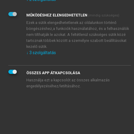
Kérek értesítést az Akadémiai Kiadó Zrt. újdonságairól,
akcióiról.
MŰKÖDÉSHEZ ELENGEDHETETLEN
(mindig szükséges)
Az
Adatkezelési tájékoztatóban
foglaltakat tudomásul
veszem és elfogadom.
Ezek a sütik elengedhetetlenek az oldalunkon történő
Az
Általános vásárlási feltételeket
, valamint a
szotar.net
és a
böngészéshez,a funkciók használatához, és a felhasználók
mersz.hu
oldalak licencszerződéseiben foglaltakat
nem tilthatják le azokat. A feltétlenül szükséges sütik közé
tudomásul veszem és elfogadom.
tartoznak többek között a személyre szabott beállításokat
kezelő sütik.
↓
3
szolgáltatás
KIPRÓBÁLOM
ÖSSZES APP ÁTKAPCSOLÁSA
Használja ezt a kapcsolót az összes alkalmazás
engedélyezéséhez/letiltásához.
MIÉRT ÉRDEMES A MERSZ ONLINE
OKOSKÖNYVTÁRAT HASZNÁLNI?