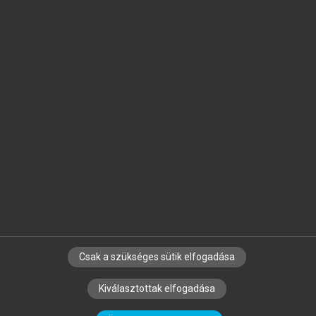
Jelöld meg a számodra fontos részeket, és
készíts
saját
jegyzeteket!
Egyéni előfizetéssel további
MeRSZ+ funkciókat
és
tartalmakat is elérhetsz.
Csak a szükséges sütik elfogadása
SZERZŐKNEK
CÉGEKNEK
KÖNYVTÁROSOKNAK
Kiválasztottak elfogadása
SZERKESZTÉSI ÉS LEKTORÁLÁSI ALAPELVEK