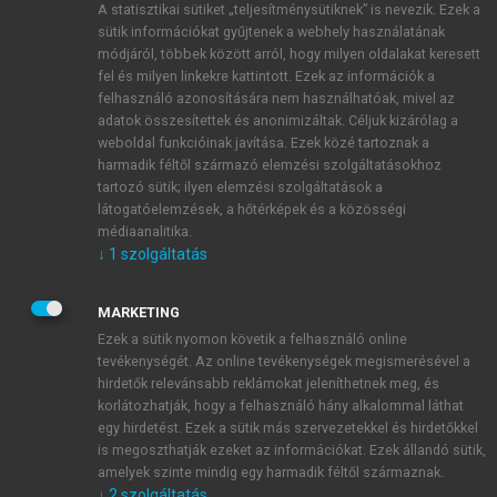
A statisztikai sütiket „teljesítménysütiknek” is nevezik. Ezek a
sütik információkat gyűjtenek a webhely használatának
módjáról, többek között arról, hogy milyen oldalakat keresett
ÚJ FIÓK LÉTREHOZÁSA
fel és milyen linkekre kattintott. Ezek az információk a
1 óra díjmentes hozzáférés
felhasználó azonosítására nem használhatóak, mivel az
adatok összesítettek és anonimizáltak. Céljuk kizárólag a
weboldal funkcióinak javítása. Ezek közé tartoznak a
E-MAIL-CÍM
harmadik féltől származó elemzési szolgáltatásokhoz
tartozó sütik; ilyen elemzési szolgáltatások a
látogatóelemzések, a hőtérképek és a közösségi
NÉV
médiaanalitika.
↓
1
szolgáltatás
JELSZÓ
MARKETING
Ezek a sütik nyomon követik a felhasználó online
tevékenységét. Az online tevékenységek megismerésével a
JELSZÓ ÚJRA
hirdetők relevánsabb reklámokat jeleníthetnek meg, és
korlátozhatják, hogy a felhasználó hány alkalommal láthat
egy hirdetést. Ezek a sütik más szervezetekkel és hirdetőkkel
is megoszthatják ezeket az információkat. Ezek állandó sütik,
Kérek értesítést a MeRSZ újdonságairól, akcióiról.
amelyek szinte mindig egy harmadik féltől származnak.
↓
2
szolgáltatás