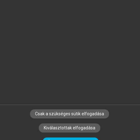
Jelöld meg a számodra fontos részeket, és
készíts
saját
jegyzeteket!
Egyéni előfizetéssel további
MeRSZ+ funkciókat
és
tartalmakat is elérhetsz.
Csak a szükséges sütik elfogadása
SZERZŐKNEK
CÉGEKNEK
KÖNYVTÁROSOKNAK
Kiválasztottak elfogadása
SZERKESZTÉSI ÉS LEKTORÁLÁSI ALAPELVEK