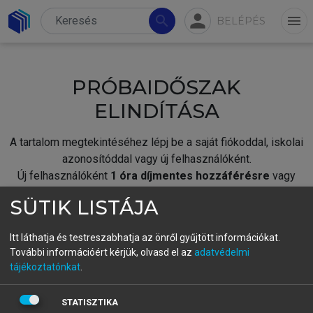
person
search
menu
BELÉPÉS
PRÓBAIDŐSZAK
ELINDÍTÁSA
A tartalom megtekintéséhez lépj be a saját fiókoddal, iskolai
azonosítóddal vagy új felhasználóként.
Új felhasználóként
1 óra díjmentes hozzáférésre
vagy
jogosult.
SÜTIK LISTÁJA
A próbaidőszak elindításához,
jelentkezz
be meglévő
fiókoddal,
vagy hozz létre új fiókot.
Itt láthatja és testreszabhatja az önről gyűjtött információkat.
További információért kérjük, olvasd el az
adatvédelmi
A regisztráció után a
próbaidőszak
automatikusan
elindul.
tájékoztatónkat
.
BELÉPÉS SAJÁT FIÓKKAL
STATISZTIKA