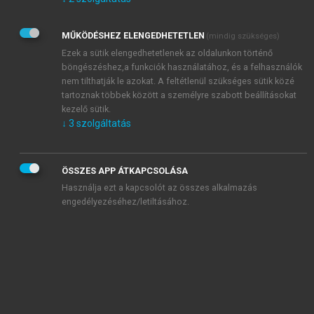
Kérek értesítést az Akadémiai Kiadó Zrt. újdonságairól,
akcióiról.
MŰKÖDÉSHEZ ELENGEDHETETLEN
(mindig szükséges)
Az
Adatkezelési tájékoztatóban
foglaltakat tudomásul
veszem és elfogadom.
Ezek a sütik elengedhetetlenek az oldalunkon történő
Az
Általános vásárlási feltételeket
, valamint a
szotar.net
és a
böngészéshez,a funkciók használatához, és a felhasználók
mersz.hu
oldalak licencszerződéseiben foglaltakat
nem tilthatják le azokat. A feltétlenül szükséges sütik közé
tudomásul veszem és elfogadom.
tartoznak többek között a személyre szabott beállításokat
kezelő sütik.
↓
3
szolgáltatás
KIPRÓBÁLOM
ÖSSZES APP ÁTKAPCSOLÁSA
Használja ezt a kapcsolót az összes alkalmazás
engedélyezéséhez/letiltásához.
MIÉRT ÉRDEMES A MERSZ ONLINE
OKOSKÖNYVTÁRAT HASZNÁLNI?