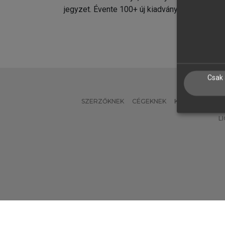
jegyzet. Évente 100+ új kiadvány.
kiadvá
Csak 
SZERZŐKNEK
CÉGEKNEK
KÖNYVTÁROSO
L
Verzió: 2.7.2