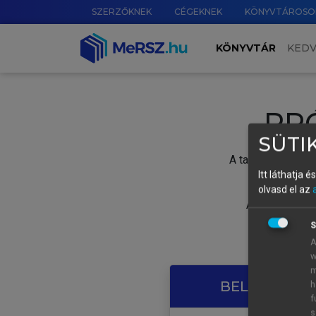
SZERZŐKNEK
CÉGEKNEK
KÖNYVTÁROSO
KÖNYVTÁR
KED
PR
SÜTIK
A tartalom megtek
Itt láthatja 
olvasd el az
A próbaidősza
S
A
w
m
BELÉPÉS SAJ
h
f
s