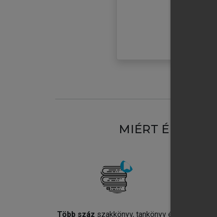
MIÉRT ÉRDEME
Több száz
szakkönyv, tankönyv és
Jel