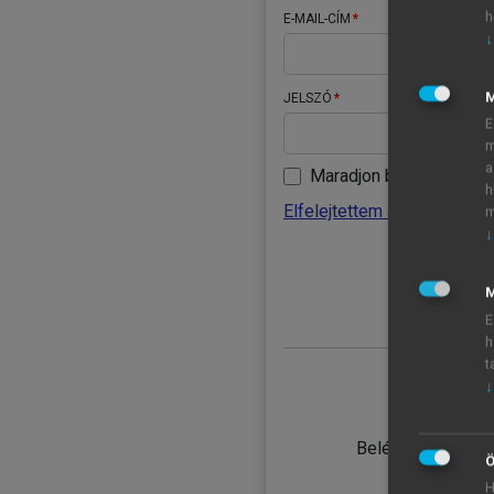
h
E-MAIL-CÍM
↓
JELSZÓ
E
m
a
Maradjon belépve
h
Elfelejtettem a jelszavamat
m
↓
BELÉ
M
E
h
t
↓
TANULÓ
Belépés intézmén
Ö
H