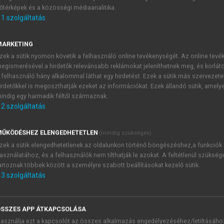
őtérképek és a közösségi médiaanalitika.
E-MAIL-CÍM
1
szolgáltatás
MARKETING
NÉV
zek a sütik nyomon követik a felhasználó online tevékenységét. Az online tev
egismerésével a hirdetők relevánsabb reklámokat jeleníthetnek meg, és korlát
 felhasználó hány alkalommal láthat egy hirdetést. Ezek a sütik más szervezete
JELSZÓ
irdetőkkel is megoszthatják ezeket az információkat. Ezek állandó sütik, amely
indig egy harmadik féltől származnak.
2
szolgáltatás
JELSZÓ ÚJRA
PÉS
ŰKÖDÉSHEZ ELENGEDHETETLEN
(mindig szükséges)
zek a sütik elengedhetetlenek az oldalunkon történő böngészéshez,a funkciók
asználatához, és a felhasználók nem tilthatják le azokat. A feltétlenül szükség
Kérek értesítést a MeRSZ új
artoznak többek között a személyre szabott beállításokat kezelő sütik.
Kérek értesítést az Akadémi
3
szolgáltatás
akcióiról.
 VAGY?
Az
Adatkezelési tájékozta
yi azonosítóval
veszem és elfogadom.
SSZES APP ÁTKAPCSOLÁSA
Az
Általános vásárlási felt
asználja ezt a kapcsolót az összes alkalmazás engedélyezéséhez/letiltásáho