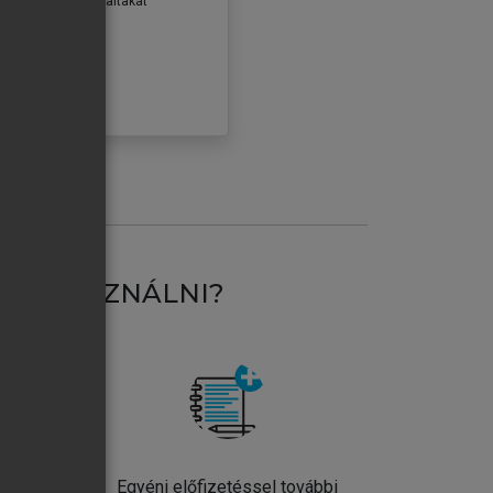
erződéseiben foglaltakat
ogadom.
ÓBÁLOM
AT HASZNÁLNI?
ntos
Egyéni előfizetéssel további