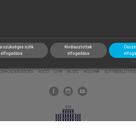
nyokat, hogy bármikor azonnal
részeket, és
készíts
saj
hozzájuk férhess!
jegyzeteket!
a szükséges sütik
Kiválasztottak
Összes
elfogadása
elfogadása
elfog
KNAK
SZERKESZTÉSI ÉS LEKTORÁLÁSI ALAPELVEK
MI – ÁLTALÁNOS
Pow
ICENCSZERZŐDÉS
SÚGÓ
GYIK
BLOG
RÓLUNK
SÜTI BEÁLLÍTÁS