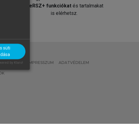
át
MeRSZ+ funkciókat
és tartalmakat
is elérhetsz.
 süti
adása
 IRÁNYELVEK
IMPRESSZUM
ADATVÉDELEM
ered by Klaro!
OK