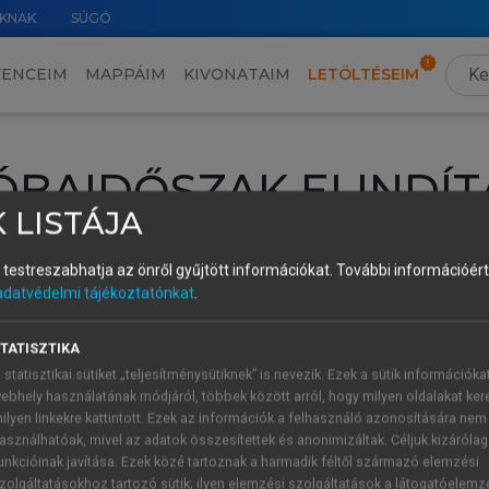
KNAK
SÚGÓ
VENCEIM
MAPPÁIM
KIVONATAIM
LETÖLTÉSEIM
ÓBAIDŐSZAK ELINDÍT
 LISTÁJA
intéséhez lépj be a saját fiókoddal, iskolai azonosítóddal vagy ú
és testreszabhatja az önről gyűjtött információkat.
További információért 
Új felhasználóként
1 óra díjmentes hozzáférésre
vagy jogosult
adatvédelmi tájékoztatónkat
.
k elindításához,
jelentkezz
be meglévő fiókoddal,
vagy hozz lé
A regisztráció után a
próbaidőszak
automatikusan
elindul.
TATISZTIKA
 statisztikai sütiket „teljesítménysütiknek” is nevezik. Ezek a sütik információka
ebhely használatának módjáról, többek között arról, hogy milyen oldalakat kere
ilyen linkekre kattintott. Ezek az információk a felhasználó azonosítására nem
ÚJ FIÓK 
ÁT FIÓKKAL
asználhatóak, mivel az adatok összesítettek és anonimizáltak. Céljuk kizáróla
1 óra díjme
unkcióinak javítása. Ezek közé tartoznak a harmadik féltől származó elemzési
zolgáltatásokhoz tartozó sütik; ilyen elemzési szolgáltatások a látogatóelemz