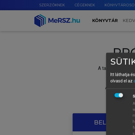
SZERZŐKNEK
CÉGEKNEK
KÖNYVTÁROSO
KÖNYVTÁR
KED
PR
SÜTIK
A tartalom megtek
Itt láthatja 
olvasd el az
A próbaidősza
S
A
w
m
BELÉPÉS SAJ
h
f
s