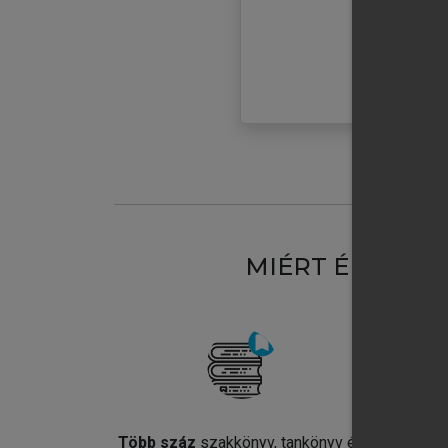
MIÉRT ÉRDEME
Több száz
szakkönyv, tankönyv és
Jel