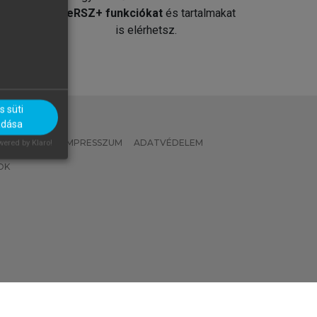
át
MeRSZ+ funkciókat
és tartalmakat
is elérhetsz.
 süti
adása
 IRÁNYELVEK
IMPRESSZUM
ADATVÉDELEM
ered by Klaro!
OK