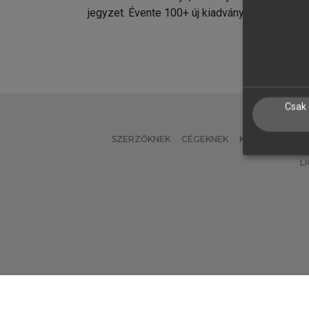
jegyzet. Évente 100+ új kiadvány.
kiadvá
Csak 
SZERZŐKNEK
CÉGEKNEK
KÖNYVTÁROSO
L
Verzió: 2.7.2