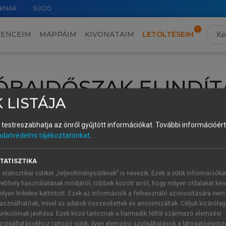
KNAK
SÚGÓ
VENCEIM
MAPPÁIM
KIVONATAIM
LETÖLTÉSEIM
ÓBAIDŐSZAK ELINDÍT
 LISTÁJA
intéséhez lépj be a saját fiókoddal, iskolai azonosítóddal vagy ú
és testreszabhatja az önről gyűjtött információkat.
További információért 
Új felhasználóként
1 óra díjmentes hozzáférésre
vagy jogosult
adatvédelmi tájékoztatónkat
.
k elindításához,
jelentkezz
be meglévő fiókoddal,
vagy hozz lé
A regisztráció után a
próbaidőszak
automatikusan
elindul.
TATISZTIKA
 statisztikai sütiket „teljesítménysütiknek” is nevezik. Ezek a sütik információka
ebhely használatának módjáról, többek között arról, hogy milyen oldalakat kere
ilyen linkekre kattintott. Ezek az információk a felhasználó azonosítására nem
ÚJ FIÓK 
ÁT FIÓKKAL
asználhatóak, mivel az adatok összesítettek és anonimizáltak. Céljuk kizáróla
1 óra díjme
unkcióinak javítása. Ezek közé tartoznak a harmadik féltől származó elemzési
zolgáltatásokhoz tartozó sütik; ilyen elemzési szolgáltatások a látogatóelemz