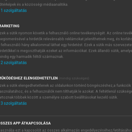
őtérképek és a közösségi médiaanalitika.
E-MAIL-CÍM
1
szolgáltatás
MARKETING
NÉV
zek a sütik nyomon követik a felhasználó online tevékenységét. Az online tev
egismerésével a hirdetők relevánsabb reklámokat jeleníthetnek meg, és korlát
 felhasználó hány alkalommal láthat egy hirdetést. Ezek a sütik más szervezete
JELSZÓ
irdetőkkel is megoszthatják ezeket az információkat. Ezek állandó sütik, amely
indig egy harmadik féltől származnak.
2
szolgáltatás
JELSZÓ ÚJRA
PÉS
ŰKÖDÉSHEZ ELENGEDHETETLEN
(mindig szükséges)
zek a sütik elengedhetetlenek az oldalunkon történő böngészéshez,a funkciók
asználatához, és a felhasználók nem tilthatják le azokat. A feltétlenül szükség
Kérek értesítést a MeRSZ új
artoznak többek között a személyre szabott beállításokat kezelő sütik.
Kérek értesítést az Akadémi
3
szolgáltatás
akcióiról.
 VAGY?
Az
Adatkezelési tájékozta
yi azonosítóval
veszem és elfogadom.
SSZES APP ÁTKAPCSOLÁSA
Az
Általános vásárlási felt
asználja ezt a kapcsolót az összes alkalmazás engedélyezéséhez/letiltásáho