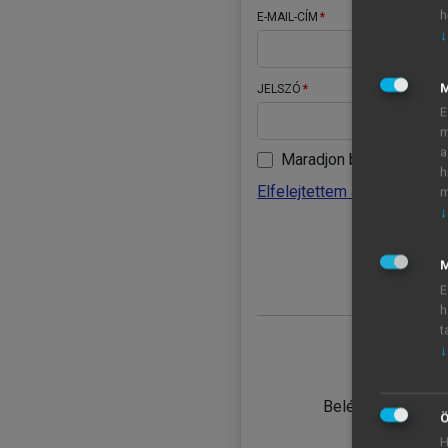
h
E-MAIL-CÍM
↓
JELSZÓ
E
m
a
Maradjon belépve
h
Elfelejtettem a jelszavamat
m
↓
BELÉ
M
E
h
t
↓
TANULÓ
Belépés intézmén
Ö
H