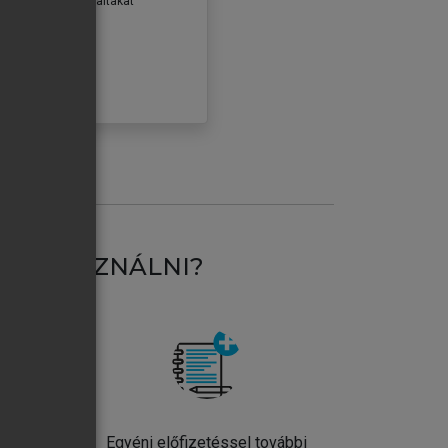
erződéseiben foglaltakat
ogadom.
ÓBÁLOM
AT HASZNÁLNI?
ntos
Egyéni előfizetéssel további