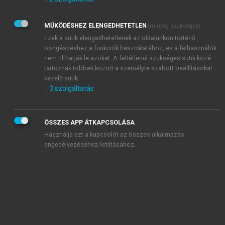
Kérek értesítést az Akadémiai Kiadó Zrt. újdonságairól,
akcióiról.
MŰKÖDÉSHEZ ELENGEDHETETLEN
(mindig szükséges)
Az
Adatkezelési tájékoztatóban
foglaltakat tudomásul
veszem és elfogadom.
Ezek a sütik elengedhetetlenek az oldalunkon történő
Az
Általános vásárlási feltételeket
, valamint a
szotar.net
és a
böngészéshez,a funkciók használatához, és a felhasználók
mersz.hu
oldalak licencszerződéseiben foglaltakat
nem tilthatják le azokat. A feltétlenül szükséges sütik közé
tudomásul veszem és elfogadom.
tartoznak többek között a személyre szabott beállításokat
kezelő sütik.
↓
3
szolgáltatás
KIPRÓBÁLOM
ÖSSZES APP ÁTKAPCSOLÁSA
Használja ezt a kapcsolót az összes alkalmazás
engedélyezéséhez/letiltásához.
MIÉRT ÉRDEMES A MERSZ ONLINE
OKOSKÖNYVTÁRAT HASZNÁLNI?