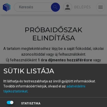
person
search
menu
BELÉPÉS
PRÓBAIDŐSZAK
ELINDÍTÁSA
A tartalom megtekintéséhez lépj be a saját fiókoddal, iskolai
azonosítóddal vagy új felhasználóként.
Új felhasználóként
1 óra díjmentes hozzáférésre
vagy
jogosult.
SÜTIK LISTÁJA
A próbaidőszak elindításához,
jelentkezz
be meglévő
fiókoddal,
vagy hozz létre új fiókot.
Itt láthatja és testreszabhatja az önről gyűjtött információkat.
További információért kérjük, olvasd el az
adatvédelmi
A regisztráció után a
próbaidőszak
automatikusan
elindul.
tájékoztatónkat
.
BELÉPÉS SAJÁT FIÓKKAL
STATISZTIKA