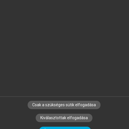
Jelöld meg a számodra fontos részeket, és
készíts
saját
jegyzeteket!
Egyéni előfizetéssel további
MeRSZ+ funkciókat
és
tartalmakat is elérhetsz.
Csak a szükséges sütik elfogadása
SZERZŐKNEK
CÉGEKNEK
KÖNYVTÁROSOKNAK
Kiválasztottak elfogadása
SZERKESZTÉSI ÉS LEKTORÁLÁSI ALAPELVEK