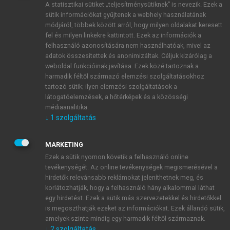
A statisztikai sütiket „teljesítménysütiknek” is nevezik. Ezek a
sütik információkat gyűjtenek a webhely használatának
módjáról, többek között arról, hogy milyen oldalakat keresett
ÚJ FIÓK LÉTREHOZÁSA
fel és milyen linkekre kattintott. Ezek az információk a
1 óra díjmentes hozzáférés
felhasználó azonosítására nem használhatóak, mivel az
adatok összesítettek és anonimizáltak. Céljuk kizárólag a
weboldal funkcióinak javítása. Ezek közé tartoznak a
E-MAIL-CÍM
harmadik féltől származó elemzési szolgáltatásokhoz
tartozó sütik; ilyen elemzési szolgáltatások a
látogatóelemzések, a hőtérképek és a közösségi
NÉV
médiaanalitika.
↓
1
szolgáltatás
JELSZÓ
MARKETING
Ezek a sütik nyomon követik a felhasználó online
tevékenységét. Az online tevékenységek megismerésével a
JELSZÓ ÚJRA
hirdetők relevánsabb reklámokat jeleníthetnek meg, és
korlátozhatják, hogy a felhasználó hány alkalommal láthat
egy hirdetést. Ezek a sütik más szervezetekkel és hirdetőkkel
is megoszthatják ezeket az információkat. Ezek állandó sütik,
Kérek értesítést a MeRSZ újdonságairól, akcióiról.
amelyek szinte mindig egy harmadik féltől származnak.
↓
2
szolgáltatás