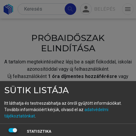
person
search
menu
BELÉPÉS
PRÓBAIDŐSZAK
ELINDÍTÁSA
A tartalom megtekintéséhez lépj be a saját fiókoddal, iskolai
azonosítóddal vagy új felhasználóként.
Új felhasználóként
1 óra díjmentes hozzáférésre
vagy
jogosult.
SÜTIK LISTÁJA
A próbaidőszak elindításához,
jelentkezz
be meglévő
fiókoddal,
vagy hozz létre új fiókot.
Itt láthatja és testreszabhatja az önről gyűjtött információkat.
További információért kérjük, olvasd el az
adatvédelmi
A regisztráció után a
próbaidőszak
automatikusan
elindul.
tájékoztatónkat
.
BELÉPÉS SAJÁT FIÓKKAL
STATISZTIKA