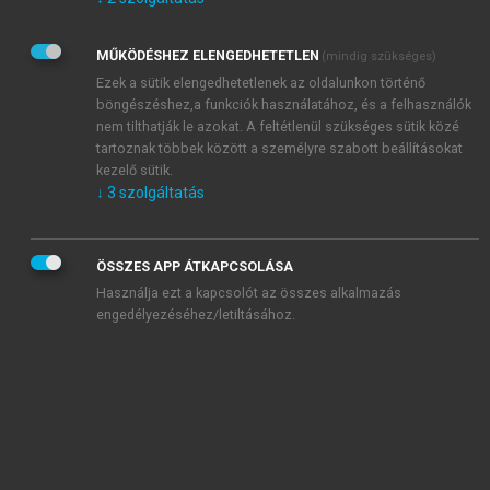
Kérek értesítést az Akadémiai Kiadó Zrt. újdonságairól,
akcióiról.
MŰKÖDÉSHEZ ELENGEDHETETLEN
(mindig szükséges)
Az
Adatkezelési tájékoztatóban
foglaltakat tudomásul
veszem és elfogadom.
Ezek a sütik elengedhetetlenek az oldalunkon történő
Az
Általános vásárlási feltételeket
, valamint a
szotar.net
és a
böngészéshez,a funkciók használatához, és a felhasználók
mersz.hu
oldalak licencszerződéseiben foglaltakat
nem tilthatják le azokat. A feltétlenül szükséges sütik közé
tudomásul veszem és elfogadom.
tartoznak többek között a személyre szabott beállításokat
kezelő sütik.
↓
3
szolgáltatás
KIPRÓBÁLOM
ÖSSZES APP ÁTKAPCSOLÁSA
Használja ezt a kapcsolót az összes alkalmazás
engedélyezéséhez/letiltásához.
MIÉRT ÉRDEMES A MERSZ ONLINE
OKOSKÖNYVTÁRAT HASZNÁLNI?