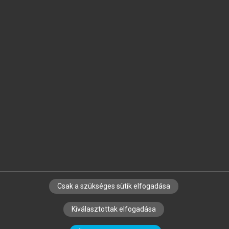
Jelöld meg a számodra fontos részeket, és
készíts
saját
jegyzeteket!
Egyéni előfizetéssel további
MeRSZ+ funkciókat
és
tartalmakat is elérhetsz.
Csak a szükséges sütik elfogadása
SZERZŐKNEK
CÉGEKNEK
KÖNYVTÁROSOKNAK
Kiválasztottak elfogadása
SZERKESZTÉSI ÉS LEKTORÁLÁSI ALAPELVEK