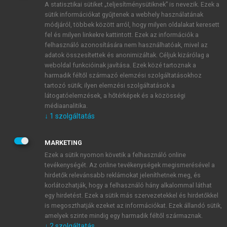
A statisztikai sütiket „teljesítménysütiknek” is nevezik. Ezek a
sütik információkat gyűjtenek a webhely használatának
módjáról, többek között arról, hogy milyen oldalakat keresett
ÚJ FIÓK LÉTREHOZÁSA
fel és milyen linkekre kattintott. Ezek az információk a
1 óra díjmentes hozzáférés
felhasználó azonosítására nem használhatóak, mivel az
adatok összesítettek és anonimizáltak. Céljuk kizárólag a
weboldal funkcióinak javítása. Ezek közé tartoznak a
E-MAIL-CÍM
harmadik féltől származó elemzési szolgáltatásokhoz
tartozó sütik; ilyen elemzési szolgáltatások a
látogatóelemzések, a hőtérképek és a közösségi
NÉV
médiaanalitika.
↓
1
szolgáltatás
JELSZÓ
MARKETING
Ezek a sütik nyomon követik a felhasználó online
tevékenységét. Az online tevékenységek megismerésével a
JELSZÓ ÚJRA
hirdetők relevánsabb reklámokat jeleníthetnek meg, és
korlátozhatják, hogy a felhasználó hány alkalommal láthat
egy hirdetést. Ezek a sütik más szervezetekkel és hirdetőkkel
is megoszthatják ezeket az információkat. Ezek állandó sütik,
Kérek értesítést a MeRSZ újdonságairól, akcióiról.
amelyek szinte mindig egy harmadik féltől származnak.
↓
2
szolgáltatás