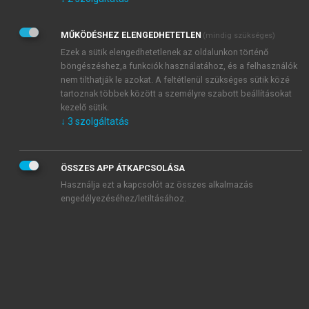
Kérek értesítést az Akadémiai Kiadó Zrt. újdonságairól,
akcióiról.
MŰKÖDÉSHEZ ELENGEDHETETLEN
(mindig szükséges)
Az
Adatkezelési tájékoztatóban
foglaltakat tudomásul
veszem és elfogadom.
Ezek a sütik elengedhetetlenek az oldalunkon történő
Az
Általános vásárlási feltételeket
, valamint a
szotar.net
és a
böngészéshez,a funkciók használatához, és a felhasználók
mersz.hu
oldalak licencszerződéseiben foglaltakat
nem tilthatják le azokat. A feltétlenül szükséges sütik közé
tudomásul veszem és elfogadom.
tartoznak többek között a személyre szabott beállításokat
kezelő sütik.
↓
3
szolgáltatás
KIPRÓBÁLOM
ÖSSZES APP ÁTKAPCSOLÁSA
Használja ezt a kapcsolót az összes alkalmazás
engedélyezéséhez/letiltásához.
MIÉRT ÉRDEMES A MERSZ ONLINE
OKOSKÖNYVTÁRAT HASZNÁLNI?