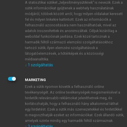
A statisztikai sütiket „teljesítménysütiknek” is nevezik. Ezek a
sütik információkat gyűjtenek a webhely használatának
módjáról, többek között arról, hogy milyen oldalakat keresett
ÚJ FIÓK LÉTREHOZÁSA
fel és milyen linkekre kattintott. Ezek az információk a
1 óra díjmentes hozzáférés
felhasználó azonosítására nem használhatóak, mivel az
adatok összesítettek és anonimizáltak. Céljuk kizárólag a
weboldal funkcióinak javítása. Ezek közé tartoznak a
E-MAIL-CÍM
harmadik féltől származó elemzési szolgáltatásokhoz
tartozó sütik; ilyen elemzési szolgáltatások a
látogatóelemzések, a hőtérképek és a közösségi
NÉV
médiaanalitika.
↓
1
szolgáltatás
JELSZÓ
MARKETING
Ezek a sütik nyomon követik a felhasználó online
tevékenységét. Az online tevékenységek megismerésével a
JELSZÓ ÚJRA
hirdetők relevánsabb reklámokat jeleníthetnek meg, és
korlátozhatják, hogy a felhasználó hány alkalommal láthat
egy hirdetést. Ezek a sütik más szervezetekkel és hirdetőkkel
is megoszthatják ezeket az információkat. Ezek állandó sütik,
Kérek értesítést a MeRSZ újdonságairól, akcióiról.
amelyek szinte mindig egy harmadik féltől származnak.
↓
2
szolgáltatás