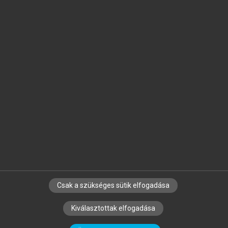
Jelöld meg a számodra fontos részeket, és
készíts
saját
jegyzeteket!
Egyéni előfizetéssel további
MeRSZ+ funkciókat
és
tartalmakat is elérhetsz.
Csak a szükséges sütik elfogadása
SZERZŐKNEK
CÉGEKNEK
KÖNYVTÁROSOKNAK
Kiválasztottak elfogadása
SZERKESZTÉSI ÉS LEKTORÁLÁSI ALAPELVEK