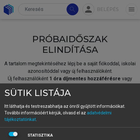
person
search
menu
BELÉPÉS
PRÓBAIDŐSZAK
ELINDÍTÁSA
A tartalom megtekintéséhez lépj be a saját fiókoddal, iskolai
azonosítóddal vagy új felhasználóként.
Új felhasználóként
1 óra díjmentes hozzáférésre
vagy
jogosult.
SÜTIK LISTÁJA
A próbaidőszak elindításához,
jelentkezz
be meglévő
fiókoddal,
vagy hozz létre új fiókot.
Itt láthatja és testreszabhatja az önről gyűjtött információkat.
További információért kérjük, olvasd el az
adatvédelmi
A regisztráció után a
próbaidőszak
automatikusan
elindul.
tájékoztatónkat
.
BELÉPÉS SAJÁT FIÓKKAL
STATISZTIKA