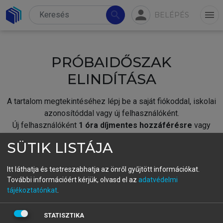
person
search
menu
BELÉPÉS
PRÓBAIDŐSZAK
ELINDÍTÁSA
A tartalom megtekintéséhez lépj be a saját fiókoddal, iskolai
azonosítóddal vagy új felhasználóként.
Új felhasználóként
1 óra díjmentes hozzáférésre
vagy
jogosult.
SÜTIK LISTÁJA
A próbaidőszak elindításához,
jelentkezz
be meglévő
fiókoddal,
vagy hozz létre új fiókot.
Itt láthatja és testreszabhatja az önről gyűjtött információkat.
További információért kérjük, olvasd el az
adatvédelmi
A regisztráció után a
próbaidőszak
automatikusan
elindul.
tájékoztatónkat
.
BELÉPÉS SAJÁT FIÓKKAL
STATISZTIKA