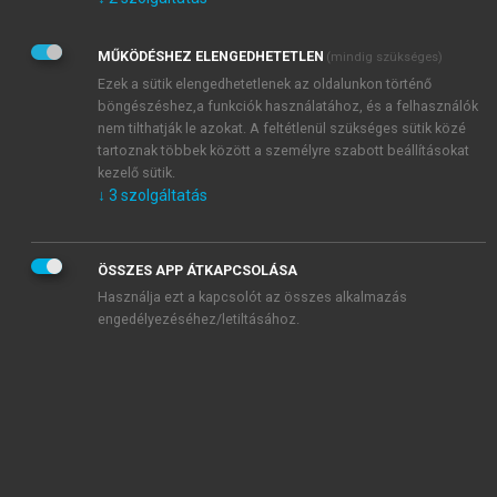
Kérek értesítést az Akadémiai Kiadó Zrt. újdonságairól,
akcióiról.
MŰKÖDÉSHEZ ELENGEDHETETLEN
(mindig szükséges)
Az
Adatkezelési tájékoztatóban
foglaltakat tudomásul
veszem és elfogadom.
Ezek a sütik elengedhetetlenek az oldalunkon történő
Az
Általános vásárlási feltételeket
, valamint a
szotar.net
és a
böngészéshez,a funkciók használatához, és a felhasználók
mersz.hu
oldalak licencszerződéseiben foglaltakat
nem tilthatják le azokat. A feltétlenül szükséges sütik közé
tudomásul veszem és elfogadom.
tartoznak többek között a személyre szabott beállításokat
kezelő sütik.
↓
3
szolgáltatás
KIPRÓBÁLOM
ÖSSZES APP ÁTKAPCSOLÁSA
Használja ezt a kapcsolót az összes alkalmazás
engedélyezéséhez/letiltásához.
MIÉRT ÉRDEMES A MERSZ ONLINE
OKOSKÖNYVTÁRAT HASZNÁLNI?