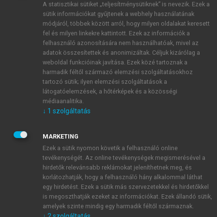
A statisztikai sütiket „teljesítménysütiknek” is nevezik. Ezek a
sütik információkat gyűjtenek a webhely használatának
módjáról, többek között arról, hogy milyen oldalakat keresett
ÚJ FIÓK LÉTREHOZÁSA
fel és milyen linkekre kattintott. Ezek az információk a
1 óra díjmentes hozzáférés
felhasználó azonosítására nem használhatóak, mivel az
adatok összesítettek és anonimizáltak. Céljuk kizárólag a
weboldal funkcióinak javítása. Ezek közé tartoznak a
E-MAIL-CÍM
harmadik féltől származó elemzési szolgáltatásokhoz
tartozó sütik; ilyen elemzési szolgáltatások a
látogatóelemzések, a hőtérképek és a közösségi
NÉV
médiaanalitika.
↓
1
szolgáltatás
JELSZÓ
MARKETING
Ezek a sütik nyomon követik a felhasználó online
tevékenységét. Az online tevékenységek megismerésével a
JELSZÓ ÚJRA
hirdetők relevánsabb reklámokat jeleníthetnek meg, és
korlátozhatják, hogy a felhasználó hány alkalommal láthat
egy hirdetést. Ezek a sütik más szervezetekkel és hirdetőkkel
is megoszthatják ezeket az információkat. Ezek állandó sütik,
Kérek értesítést a MeRSZ újdonságairól, akcióiról.
amelyek szinte mindig egy harmadik féltől származnak.
↓
2
szolgáltatás