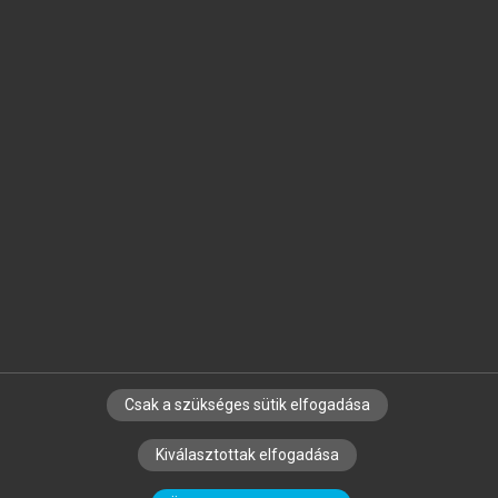
Jelöld meg a számodra fontos részeket, és
készíts
saját
jegyzeteket!
Egyéni előfizetéssel további
MeRSZ+ funkciókat
és
tartalmakat is elérhetsz.
Csak a szükséges sütik elfogadása
SZERZŐKNEK
CÉGEKNEK
KÖNYVTÁROSOKNAK
Kiválasztottak elfogadása
SZERKESZTÉSI ÉS LEKTORÁLÁSI ALAPELVEK