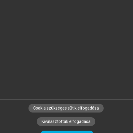
Jelöld meg a számodra fontos részeket, és
készíts
saját
jegyzeteket!
Egyéni előfizetéssel további
MeRSZ+ funkciókat
és
tartalmakat is elérhetsz.
Csak a szükséges sütik elfogadása
SZERZŐKNEK
CÉGEKNEK
KÖNYVTÁROSOKNAK
Kiválasztottak elfogadása
SZERKESZTÉSI ÉS LEKTORÁLÁSI ALAPELVEK