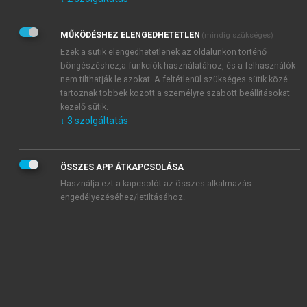
Kérek értesítést az Akadémiai Kiadó Zrt. újdonságairól,
akcióiról.
MŰKÖDÉSHEZ ELENGEDHETETLEN
(mindig szükséges)
Az
Adatkezelési tájékoztatóban
foglaltakat tudomásul
veszem és elfogadom.
Ezek a sütik elengedhetetlenek az oldalunkon történő
Az
Általános vásárlási feltételeket
, valamint a
szotar.net
és a
böngészéshez,a funkciók használatához, és a felhasználók
mersz.hu
oldalak licencszerződéseiben foglaltakat
nem tilthatják le azokat. A feltétlenül szükséges sütik közé
tudomásul veszem és elfogadom.
tartoznak többek között a személyre szabott beállításokat
kezelő sütik.
↓
3
szolgáltatás
KIPRÓBÁLOM
ÖSSZES APP ÁTKAPCSOLÁSA
Használja ezt a kapcsolót az összes alkalmazás
engedélyezéséhez/letiltásához.
MIÉRT ÉRDEMES A MERSZ ONLINE
OKOSKÖNYVTÁRAT HASZNÁLNI?