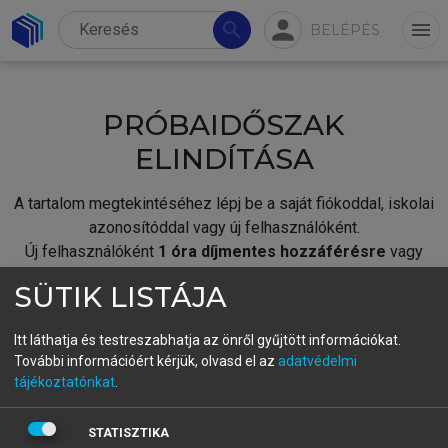
person
search
menu
BELÉPÉS
PRÓBAIDŐSZAK
ELINDÍTÁSA
A tartalom megtekintéséhez lépj be a saját fiókoddal, iskolai
azonosítóddal vagy új felhasználóként.
Új felhasználóként
1 óra díjmentes hozzáférésre
vagy
jogosult.
SÜTIK LISTÁJA
A próbaidőszak elindításához,
jelentkezz
be meglévő
fiókoddal,
vagy hozz létre új fiókot.
Itt láthatja és testreszabhatja az önről gyűjtött információkat.
További információért kérjük, olvasd el az
adatvédelmi
A regisztráció után a
próbaidőszak
automatikusan
elindul.
tájékoztatónkat
.
BELÉPÉS SAJÁT FIÓKKAL
STATISZTIKA