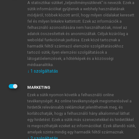
A statisztikai sütiket „teljesítménysütiknek” is nevezik. Ezek a
sütik információkat gyűjtenek a webhely használatának
módjáról, többek között arról, hogy milyen oldalakat keresett
ÚJ FIÓK LÉTREHOZÁSA
fel és milyen linkekre kattintott. Ezek az információk a
1 óra díjmentes hozzáférés
felhasználó azonosítására nem használhatóak, mivel az
adatok összesítettek és anonimizáltak. Céljuk kizárólag a
weboldal funkcióinak javítása. Ezek közé tartoznak a
E-MAIL-CÍM
harmadik féltől származó elemzési szolgáltatásokhoz
tartozó sütik; ilyen elemzési szolgáltatások a
látogatóelemzések, a hőtérképek és a közösségi
NÉV
médiaanalitika.
↓
1
szolgáltatás
JELSZÓ
MARKETING
Ezek a sütik nyomon követik a felhasználó online
tevékenységét. Az online tevékenységek megismerésével a
JELSZÓ ÚJRA
hirdetők relevánsabb reklámokat jeleníthetnek meg, és
korlátozhatják, hogy a felhasználó hány alkalommal láthat
egy hirdetést. Ezek a sütik más szervezetekkel és hirdetőkkel
is megoszthatják ezeket az információkat. Ezek állandó sütik,
Kérek értesítést a MeRSZ újdonságairól, akcióiról.
amelyek szinte mindig egy harmadik féltől származnak.
↓
2
szolgáltatás