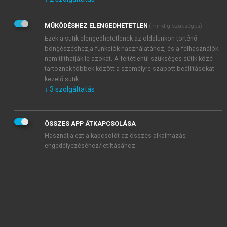
Kérek értesítést az Akadémiai Kiadó Zrt. újdonságairól,
akcióiról.
MŰKÖDÉSHEZ ELENGEDHETETLEN
(mindig szükséges)
Az
Adatkezelési tájékoztatóban
foglaltakat tudomásul
veszem és elfogadom.
Ezek a sütik elengedhetetlenek az oldalunkon történő
Az
Általános vásárlási feltételeket
, valamint a
szotar.net
és a
böngészéshez,a funkciók használatához, és a felhasználók
mersz.hu
oldalak licencszerződéseiben foglaltakat
nem tilthatják le azokat. A feltétlenül szükséges sütik közé
tudomásul veszem és elfogadom.
tartoznak többek között a személyre szabott beállításokat
kezelő sütik.
↓
3
szolgáltatás
KIPRÓBÁLOM
ÖSSZES APP ÁTKAPCSOLÁSA
Használja ezt a kapcsolót az összes alkalmazás
engedélyezéséhez/letiltásához.
MIÉRT ÉRDEMES A MERSZ ONLINE
OKOSKÖNYVTÁRAT HASZNÁLNI?