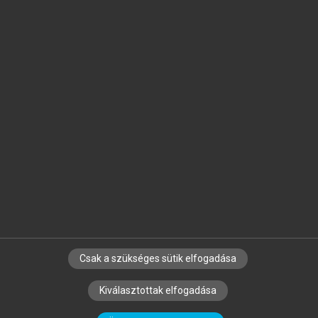
Jelöld meg a számodra fontos részeket, és
készíts
saját
jegyzeteket!
Egyéni előfizetéssel további
MeRSZ+ funkciókat
és
tartalmakat is elérhetsz.
Csak a szükséges sütik elfogadása
SZERZŐKNEK
CÉGEKNEK
KÖNYVTÁROSOKNAK
Kiválasztottak elfogadása
SZERKESZTÉSI ÉS LEKTORÁLÁSI ALAPELVEK