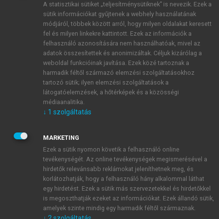
A statisztikai sütiket „teljesítménysütiknek” is nevezik. Ezek a
sütik információkat gyűjtenek a webhely használatának
módjáról, többek között arról, hogy milyen oldalakat keresett
ÚJ FIÓK LÉTREHOZÁSA
fel és milyen linkekre kattintott. Ezek az információk a
1 óra díjmentes hozzáférés
felhasználó azonosítására nem használhatóak, mivel az
adatok összesítettek és anonimizáltak. Céljuk kizárólag a
weboldal funkcióinak javítása. Ezek közé tartoznak a
E-MAIL-CÍM
harmadik féltől származó elemzési szolgáltatásokhoz
tartozó sütik; ilyen elemzési szolgáltatások a
látogatóelemzések, a hőtérképek és a közösségi
NÉV
médiaanalitika.
↓
1
szolgáltatás
JELSZÓ
MARKETING
Ezek a sütik nyomon követik a felhasználó online
tevékenységét. Az online tevékenységek megismerésével a
JELSZÓ ÚJRA
hirdetők relevánsabb reklámokat jeleníthetnek meg, és
korlátozhatják, hogy a felhasználó hány alkalommal láthat
egy hirdetést. Ezek a sütik más szervezetekkel és hirdetőkkel
is megoszthatják ezeket az információkat. Ezek állandó sütik,
Kérek értesítést a MeRSZ újdonságairól, akcióiról.
amelyek szinte mindig egy harmadik féltől származnak.
↓
2
szolgáltatás