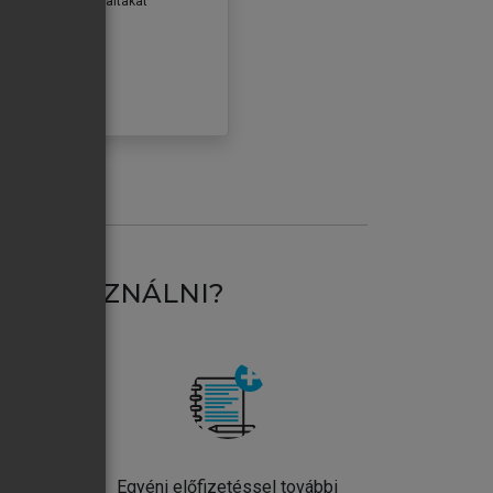
erződéseiben foglaltakat
ogadom.
ÓBÁLOM
AT HASZNÁLNI?
ntos
Egyéni előfizetéssel további