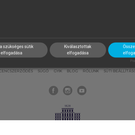
nyokat, hogy bármikor azonnal
részeket, és
készíts
saj
hozzájuk férhess!
jegyzeteket!
a szükséges sütik
Kiválasztottak
Összes
elfogadása
elfogadása
elfog
KNAK
SZERKESZTÉSI ÉS LEKTORÁLÁSI ALAPELVEK
MI – ÁLTALÁNOS
Pow
ICENCSZERZŐDÉS
SÚGÓ
GYIK
BLOG
RÓLUNK
SÜTI BEÁLLÍTÁS