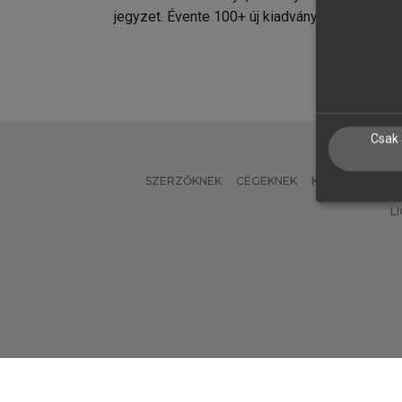
jegyzet. Évente 100+ új kiadvány.
kiadvá
Csak 
SZERZŐKNEK
CÉGEKNEK
KÖNYVTÁROSO
L
Verzió: 2.7.2