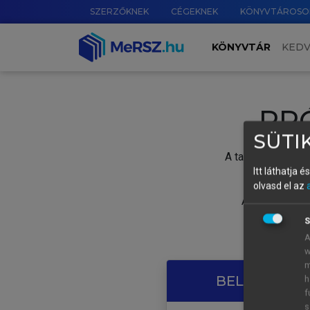
SZERZŐKNEK
CÉGEKNEK
KÖNYVTÁROSO
KÖNYVTÁR
KED
PR
SÜTIK
A tartalom megtek
Itt láthatja 
olvasd el az
A próbaidősza
S
A
w
m
BELÉPÉS SAJ
h
f
s