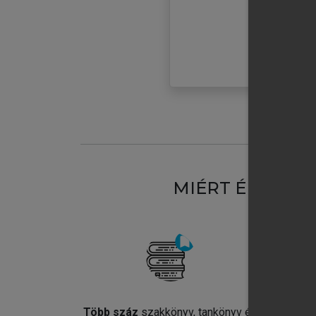
MIÉRT ÉRDEME
Több száz
szakkönyv, tankönyv és
Jel