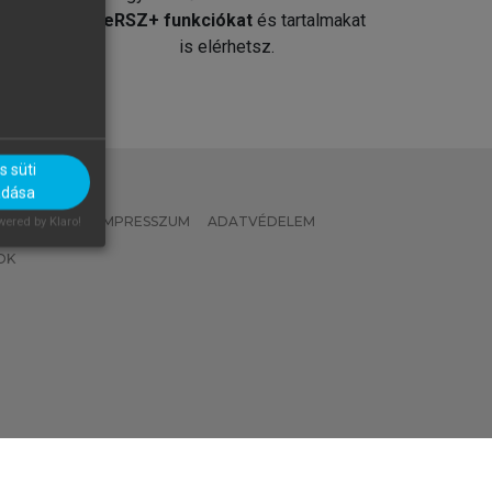
át
MeRSZ+ funkciókat
és tartalmakat
is elérhetsz.
 süti
adása
 IRÁNYELVEK
IMPRESSZUM
ADATVÉDELEM
ered by Klaro!
OK