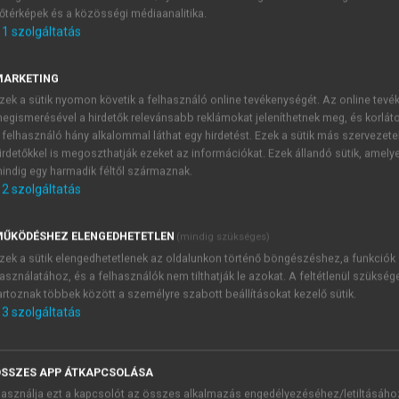
őtérképek és a közösségi médiaanalitika.
E-MAIL-CÍM
1
szolgáltatás
MARKETING
NÉV
zek a sütik nyomon követik a felhasználó online tevékenységét. Az online tev
egismerésével a hirdetők relevánsabb reklámokat jeleníthetnek meg, és korlát
 felhasználó hány alkalommal láthat egy hirdetést. Ezek a sütik más szervezete
JELSZÓ
irdetőkkel is megoszthatják ezeket az információkat. Ezek állandó sütik, amely
indig egy harmadik féltől származnak.
2
szolgáltatás
JELSZÓ ÚJRA
PÉS
ŰKÖDÉSHEZ ELENGEDHETETLEN
(mindig szükséges)
zek a sütik elengedhetetlenek az oldalunkon történő böngészéshez,a funkciók
asználatához, és a felhasználók nem tilthatják le azokat. A feltétlenül szükség
Kérek értesítést a MeRSZ új
artoznak többek között a személyre szabott beállításokat kezelő sütik.
Kérek értesítést az Akadémi
3
szolgáltatás
akcióiról.
 VAGY?
Az
Adatkezelési tájékozta
yi azonosítóval
veszem és elfogadom.
SSZES APP ÁTKAPCSOLÁSA
Az
Általános vásárlási felt
asználja ezt a kapcsolót az összes alkalmazás engedélyezéséhez/letiltásáho