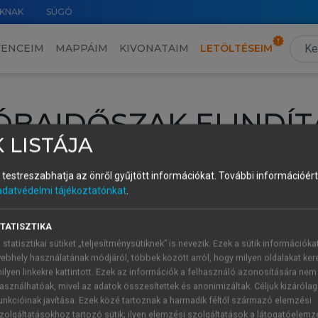
KNAK
SÚGÓ
VENCEIM
MAPPÁIM
KIVONATAIM
LETÖLTÉSEIM
ÓBAIDŐSZAK ELINDÍT
 LISTÁJA
intéséhez lépj be a saját fiókoddal, iskolai azonosítóddal vagy ú
és testreszabhatja az önről gyűjtött információkat.
További információért 
Új felhasználóként
1 óra díjmentes hozzáférésre
vagy jogosult
adatvédelmi tájékoztatónkat
.
k elindításához,
jelentkezz
be meglévő fiókoddal,
vagy hozz lé
A regisztráció után a
próbaidőszak
automatikusan
elindul.
TATISZTIKA
 statisztikai sütiket „teljesítménysütiknek” is nevezik. Ezek a sütik információka
ebhely használatának módjáról, többek között arról, hogy milyen oldalakat kere
ilyen linkekre kattintott. Ezek az információk a felhasználó azonosítására nem
ÚJ FIÓK 
ÁT FIÓKKAL
asználhatóak, mivel az adatok összesítettek és anonimizáltak. Céljuk kizáróla
1 óra díjme
unkcióinak javítása. Ezek közé tartoznak a harmadik féltől származó elemzési
zolgáltatásokhoz tartozó sütik; ilyen elemzési szolgáltatások a látogatóelemz