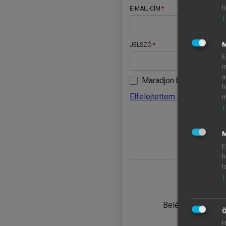
h
E-MAIL-CÍM
↓
JELSZÓ
E
m
a
Maradjon belépve
h
Elfelejtettem a jelszavamat
m
↓
BELÉ
M
E
h
t
↓
TANULÓ
Belépés intézmén
Ö
H