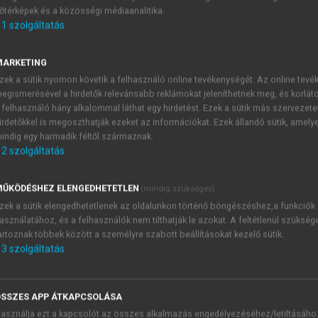
őtérképek és a közösségi médiaanalitika.
E-MAIL-CÍM
1
szolgáltatás
MARKETING
NÉV
zek a sütik nyomon követik a felhasználó online tevékenységét. Az online tev
egismerésével a hirdetők relevánsabb reklámokat jeleníthetnek meg, és korlát
 felhasználó hány alkalommal láthat egy hirdetést. Ezek a sütik más szervezete
JELSZÓ
irdetőkkel is megoszthatják ezeket az információkat. Ezek állandó sütik, amely
indig egy harmadik féltől származnak.
2
szolgáltatás
JELSZÓ ÚJRA
PÉS
ŰKÖDÉSHEZ ELENGEDHETETLEN
(mindig szükséges)
zek a sütik elengedhetetlenek az oldalunkon történő böngészéshez,a funkciók
asználatához, és a felhasználók nem tilthatják le azokat. A feltétlenül szükség
Kérek értesítést a MeRSZ új
artoznak többek között a személyre szabott beállításokat kezelő sütik.
Kérek értesítést az Akadémi
3
szolgáltatás
akcióiról.
 VAGY?
Az
Adatkezelési tájékozta
yi azonosítóval
veszem és elfogadom.
SSZES APP ÁTKAPCSOLÁSA
Az
Általános vásárlási felt
asználja ezt a kapcsolót az összes alkalmazás engedélyezéséhez/letiltásáho