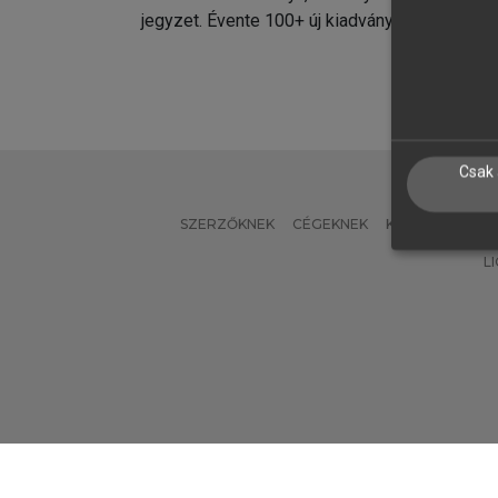
jegyzet. Évente 100+ új kiadvány.
kiadvá
Csak 
SZERZŐKNEK
CÉGEKNEK
KÖNYVTÁROSO
L
Verzió: 2.7.2