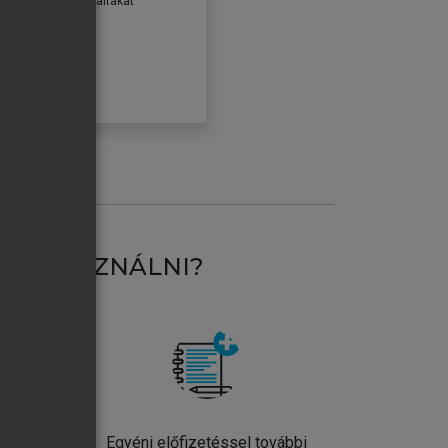
erződéseiben foglaltakat
ogadom.
ÓBÁLOM
AT HASZNÁLNI?
ntos
Egyéni előfizetéssel további