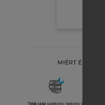
MIÉRT ÉRDEME
Több száz
szakkönyv, tankönyv és
Jel