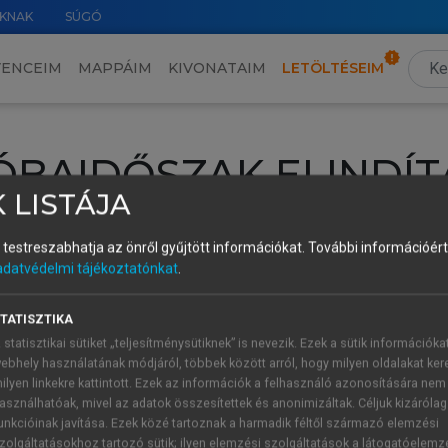
KNAK
SÚGÓ
VENCEIM
MAPPÁIM
KIVONATAIM
LETÖLTÉSEIM
ÓBAIDŐSZAK ELINDÍT
 LISTÁJA
intéséhez lépj be a saját fiókoddal, iskolai azonosítóddal vagy ú
és testreszabhatja az önről gyűjtött információkat.
További információért 
Új felhasználóként
1 óra díjmentes hozzáférésre
vagy jogosult
adatvédelmi tájékoztatónkat
.
k elindításához,
jelentkezz
be meglévő fiókoddal,
vagy hozz lé
A regisztráció után a
próbaidőszak
automatikusan
elindul.
TATISZTIKA
 statisztikai sütiket „teljesítménysütiknek” is nevezik. Ezek a sütik információka
ebhely használatának módjáról, többek között arról, hogy milyen oldalakat kere
ilyen linkekre kattintott. Ezek az információk a felhasználó azonosítására nem
ÚJ FIÓK 
ÁT FIÓKKAL
asználhatóak, mivel az adatok összesítettek és anonimizáltak. Céljuk kizáróla
1 óra díjme
unkcióinak javítása. Ezek közé tartoznak a harmadik féltől származó elemzési
zolgáltatásokhoz tartozó sütik; ilyen elemzési szolgáltatások a látogatóelemz