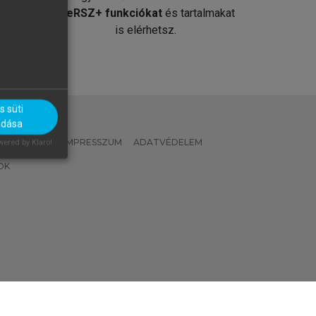
át
MeRSZ+ funkciókat
és tartalmakat
is elérhetsz.
 süti
adása
 IRÁNYELVEK
IMPRESSZUM
ADATVÉDELEM
ered by Klaro!
OK