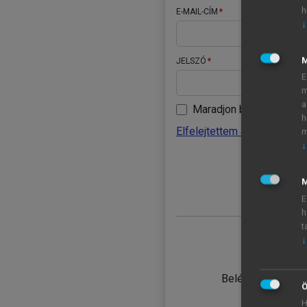
h
E-MAIL-CÍM
↓
JELSZÓ
E
m
a
Maradjon belépve
h
Elfelejtettem a jelszavamat
m
↓
BELÉ
M
E
h
t
↓
TANULÓ
Belépés intézmén
Ö
H