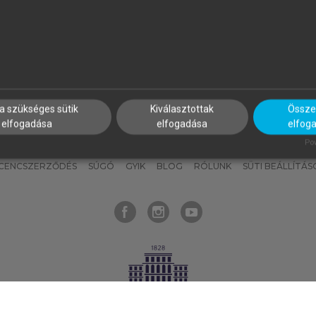
nyokat, hogy bármikor azonnal
részeket, és
készíts
saj
hozzájuk férhess!
jegyzeteket!
a szükséges sütik
Kiválasztottak
Összes
elfogadása
elfogadása
elfog
KNAK
SZERKESZTÉSI ÉS LEKTORÁLÁSI ALAPELVEK
MI – ÁLTALÁNOS
Pow
ICENCSZERZŐDÉS
SÚGÓ
GYIK
BLOG
RÓLUNK
SÜTI BEÁLLÍTÁS