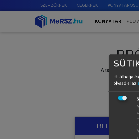
SZERZŐKNEK
CÉGEKNEK
KÖNYVTÁROSO
KÖNYVTÁR
KED
PR
SÜTIK
A tartalom megtek
Itt láthatja 
olvasd el az
A próbaidősza
S
A
w
m
BELÉPÉS SAJ
h
f
s