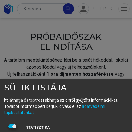
person
search
menu
BELÉPÉS
PRÓBAIDŐSZAK
ELINDÍTÁSA
A tartalom megtekintéséhez lépj be a saját fiókoddal, iskolai
azonosítóddal vagy új felhasználóként.
Új felhasználóként
1 óra díjmentes hozzáférésre
vagy
jogosult.
SÜTIK LISTÁJA
A próbaidőszak elindításához,
jelentkezz
be meglévő
fiókoddal,
vagy hozz létre új fiókot.
Itt láthatja és testreszabhatja az önről gyűjtött információkat.
További információért kérjük, olvasd el az
adatvédelmi
A regisztráció után a
próbaidőszak
automatikusan
elindul.
tájékoztatónkat
.
BELÉPÉS SAJÁT FIÓKKAL
STATISZTIKA