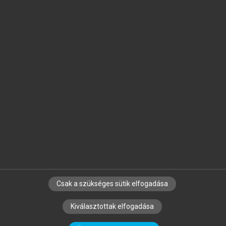
Jelöld meg a számodra fontos részeket, és
készíts
saját
jegyzeteket!
Egyéni előfizetéssel további
MeRSZ+ funkciókat
és
tartalmakat is elérhetsz.
Csak a szükséges sütik elfogadása
SZERZŐKNEK
CÉGEKNEK
KÖNYVTÁROSOKNAK
Kiválasztottak elfogadása
SZERKESZTÉSI ÉS LEKTORÁLÁSI ALAPELVEK