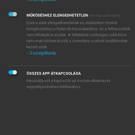
Kérek értesítést az Akadémiai Kiadó Zrt. újdonságairól,
akcióiról.
MŰKÖDÉSHEZ ELENGEDHETETLEN
(mindig szükséges)
Az
Adatkezelési tájékoztatóban
foglaltakat tudomásul
veszem és elfogadom.
Ezek a sütik elengedhetetlenek az oldalunkon történő
Az
Általános vásárlási feltételeket
, valamint a
szotar.net
és a
böngészéshez,a funkciók használatához, és a felhasználók
mersz.hu
oldalak licencszerződéseiben foglaltakat
nem tilthatják le azokat. A feltétlenül szükséges sütik közé
tudomásul veszem és elfogadom.
tartoznak többek között a személyre szabott beállításokat
kezelő sütik.
↓
3
szolgáltatás
KIPRÓBÁLOM
ÖSSZES APP ÁTKAPCSOLÁSA
Használja ezt a kapcsolót az összes alkalmazás
engedélyezéséhez/letiltásához.
MIÉRT ÉRDEMES A MERSZ ONLINE
OKOSKÖNYVTÁRAT HASZNÁLNI?