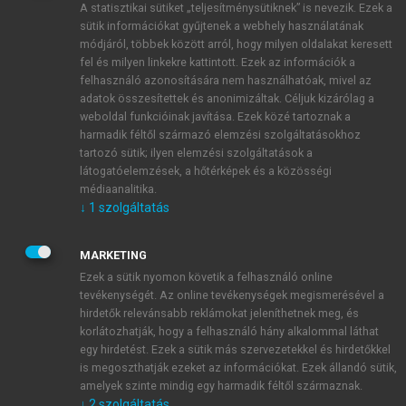
A statisztikai sütiket „teljesítménysütiknek” is nevezik. Ezek a
sütik információkat gyűjtenek a webhely használatának
módjáról, többek között arról, hogy milyen oldalakat keresett
ÚJ FIÓK LÉTREHOZÁSA
fel és milyen linkekre kattintott. Ezek az információk a
1 óra díjmentes hozzáférés
felhasználó azonosítására nem használhatóak, mivel az
adatok összesítettek és anonimizáltak. Céljuk kizárólag a
weboldal funkcióinak javítása. Ezek közé tartoznak a
E-MAIL-CÍM
harmadik féltől származó elemzési szolgáltatásokhoz
tartozó sütik; ilyen elemzési szolgáltatások a
látogatóelemzések, a hőtérképek és a közösségi
NÉV
médiaanalitika.
↓
1
szolgáltatás
JELSZÓ
MARKETING
Ezek a sütik nyomon követik a felhasználó online
tevékenységét. Az online tevékenységek megismerésével a
JELSZÓ ÚJRA
hirdetők relevánsabb reklámokat jeleníthetnek meg, és
korlátozhatják, hogy a felhasználó hány alkalommal láthat
egy hirdetést. Ezek a sütik más szervezetekkel és hirdetőkkel
is megoszthatják ezeket az információkat. Ezek állandó sütik,
Kérek értesítést a MeRSZ újdonságairól, akcióiról.
amelyek szinte mindig egy harmadik féltől származnak.
↓
2
szolgáltatás