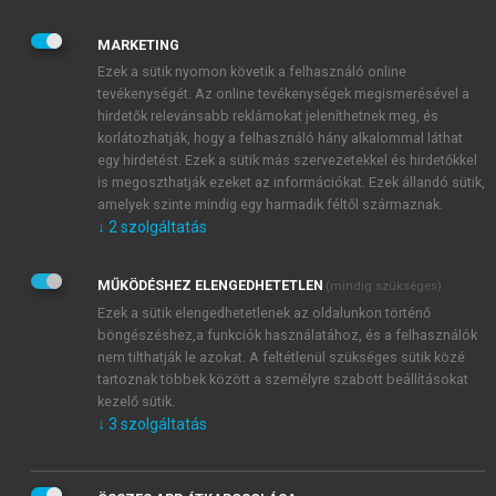
kevés számú, jellemzően 2–4 csatornát lehetett
országosan továbbítani. Ez sokáig persze elég is volt,
MARKETING
hiszen ehhez szoktak hozzá a nézők, de ma már nem
Ezek a sütik nyomon követik a felhasználó online
kell magyarázni, hogy az analóg földfelszíni
tevékenységét. Az online tevékenységek megismerésével a
műsorszórás miért lett versenyképtelen a többi
hirdetők relevánsabb reklámokat jeleníthetnek meg, és
platformmal szemben.
korlátozhatják, hogy a felhasználó hány alkalommal láthat
egy hirdetést. Ezek a sütik más szervezetekkel és hirdetőkkel
is megoszthatják ezeket az információkat. Ezek állandó sütik,
amelyek szinte mindig egy harmadik féltől származnak.
↓
2
szolgáltatás
MŰKÖDÉSHEZ ELENGEDHETETLEN
(mindig szükséges)
Ezek a sütik elengedhetetlenek az oldalunkon történő
böngészéshez,a funkciók használatához, és a felhasználók
nem tilthatják le azokat. A feltétlenül szükséges sütik közé
tartoznak többek között a személyre szabott beállításokat
kezelő sütik.
↓
3
szolgáltatás