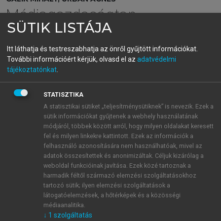
Médiagazdaságtan
SÜTIK LISTÁJA
menu_book
OLVASÁS
Itt láthatja és testreszabhatja az önről gyűjtött információkat.
További információért kérjük, olvasd el az
adatvédelmi
tájékoztatónkat
.
STATISZTIKA
A földfelszíni műsorszórás
A statisztikai sütiket „teljesítménysütiknek” is nevezik. Ezek a
A földfelszíni vagy egyszerűen csak földi
sütik információkat gyűjtenek a webhely használatának
módjáról, többek között arról, hogy milyen oldalakat keresett
műsorszórás volt történelmileg az első, üzemszerűen
fel és milyen linkekre kattintott. Ezek az információk a
alkalmazott terjesztési technológia, amely a
felhasználó azonosítására nem használhatóak, mivel az
televíziós csatornák háztartásokhoz való eljuttatását
adatok összesítettek és anonimizáltak. Céljuk kizárólag a
szolgálta. A fejlett országokban gyorsan kiépült az
weboldal funkcióinak javítása. Ezek közé tartoznak a
infrastruktúra (tulajdonképpen a tévéadótornyok
harmadik féltől származó elemzési szolgáltatásokhoz
tartozó sütik; ilyen elemzési szolgáltatások a
hálózata), amelyek sugározták az adást, de a földi
látogatóelemzések, a hőtérképek és a közösségi
műsorszórás legnagyobb gyengeségét soha nem
médiaanalitika.
sikerült megoldani: az analóg műsorszórással csak
↓
1
szolgáltatás