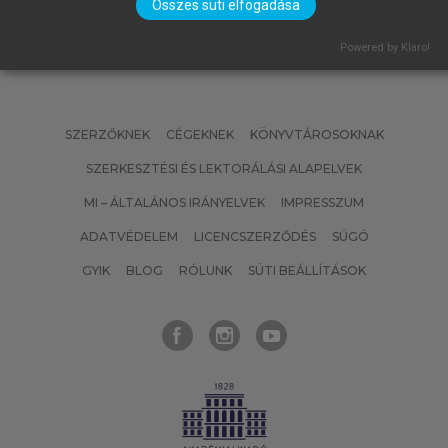
Összes süti elfogadása
Powered by Klaro!
SZERZŐKNEK
CÉGEKNEK
KÖNYVTÁROSOKNAK
SZERKESZTÉSI ÉS LEKTORÁLÁSI ALAPELVEK
MI – ÁLTALÁNOS IRÁNYELVEK
IMPRESSZUM
ADATVÉDELEM
LICENCSZERZŐDÉS
SÚGÓ
GYIK
BLOG
RÓLUNK
SÜTI BEÁLLÍTÁSOK