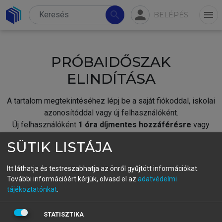
person
search
menu
BELÉPÉS
PRÓBAIDŐSZAK
ELINDÍTÁSA
A tartalom megtekintéséhez lépj be a saját fiókoddal, iskolai
azonosítóddal vagy új felhasználóként.
Új felhasználóként
1 óra díjmentes hozzáférésre
vagy
jogosult.
SÜTIK LISTÁJA
A próbaidőszak elindításához,
jelentkezz
be meglévő
fiókoddal,
vagy hozz létre új fiókot.
Itt láthatja és testreszabhatja az önről gyűjtött információkat.
További információért kérjük, olvasd el az
adatvédelmi
A regisztráció után a
próbaidőszak
automatikusan
elindul.
tájékoztatónkat
.
BELÉPÉS SAJÁT FIÓKKAL
STATISZTIKA