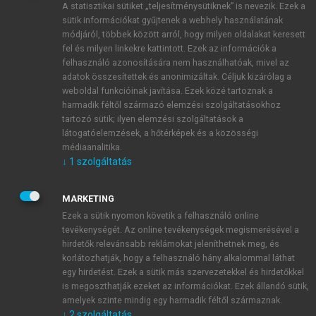
A statisztikai sütiket „teljesítménysütiknek” is nevezik. Ezek a
sütik információkat gyűjtenek a webhely használatának
módjáról, többek között arról, hogy milyen oldalakat keresett
ÚJ FIÓK LÉTREHOZÁSA
fel és milyen linkekre kattintott. Ezek az információk a
1 óra díjmentes hozzáférés
felhasználó azonosítására nem használhatóak, mivel az
adatok összesítettek és anonimizáltak. Céljuk kizárólag a
weboldal funkcióinak javítása. Ezek közé tartoznak a
E-MAIL-CÍM
harmadik féltől származó elemzési szolgáltatásokhoz
tartozó sütik; ilyen elemzési szolgáltatások a
látogatóelemzések, a hőtérképek és a közösségi
NÉV
médiaanalitika.
↓
1
szolgáltatás
JELSZÓ
MARKETING
Ezek a sütik nyomon követik a felhasználó online
tevékenységét. Az online tevékenységek megismerésével a
JELSZÓ ÚJRA
hirdetők relevánsabb reklámokat jeleníthetnek meg, és
korlátozhatják, hogy a felhasználó hány alkalommal láthat
egy hirdetést. Ezek a sütik más szervezetekkel és hirdetőkkel
is megoszthatják ezeket az információkat. Ezek állandó sütik,
Kérek értesítést a MeRSZ újdonságairól, akcióiról.
amelyek szinte mindig egy harmadik féltől származnak.
↓
2
szolgáltatás