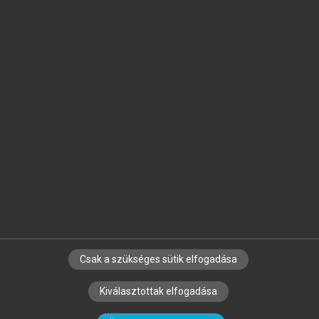
Jelöld meg a számodra fontos részeket, és
készíts
saját
jegyzeteket!
Egyéni előfizetéssel további
MeRSZ+ funkciókat
és
tartalmakat is elérhetsz.
Csak a szükséges sütik elfogadása
SZERZŐKNEK
CÉGEKNEK
KÖNYVTÁROSOKNAK
Kiválasztottak elfogadása
SZERKESZTÉSI ÉS LEKTORÁLÁSI ALAPELVEK