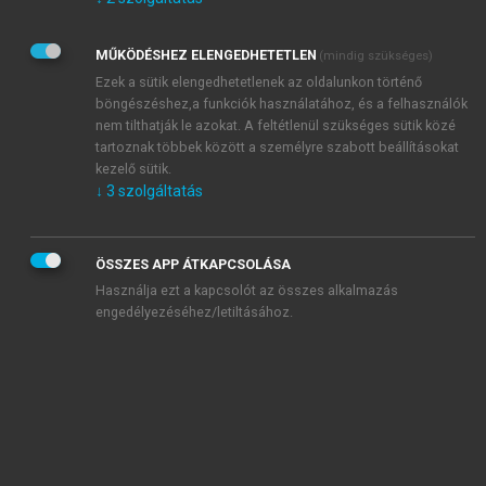
Kérek értesítést az Akadémiai Kiadó Zrt. újdonságairól,
akcióiról.
MŰKÖDÉSHEZ ELENGEDHETETLEN
(mindig szükséges)
Az
Adatkezelési tájékoztatóban
foglaltakat tudomásul
veszem és elfogadom.
Ezek a sütik elengedhetetlenek az oldalunkon történő
Az
Általános vásárlási feltételeket
, valamint a
szotar.net
és a
böngészéshez,a funkciók használatához, és a felhasználók
mersz.hu
oldalak licencszerződéseiben foglaltakat
nem tilthatják le azokat. A feltétlenül szükséges sütik közé
tudomásul veszem és elfogadom.
tartoznak többek között a személyre szabott beállításokat
kezelő sütik.
↓
3
szolgáltatás
KIPRÓBÁLOM
ÖSSZES APP ÁTKAPCSOLÁSA
Használja ezt a kapcsolót az összes alkalmazás
engedélyezéséhez/letiltásához.
MIÉRT ÉRDEMES A MERSZ ONLINE
OKOSKÖNYVTÁRAT HASZNÁLNI?